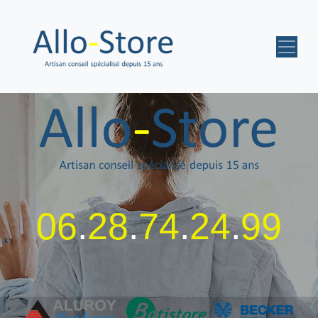
06
.
28
.
74
.
24
.
99