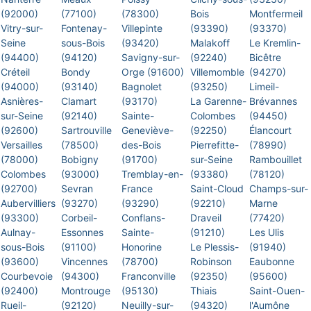
(92000)
(77100)
(78300)
Bois
Montfermeil
Vitry-sur-
Fontenay-
Villepinte
(93390)
(93370)
Seine
sous-Bois
(93420)
Malakoff
Le Kremlin-
(94400)
(94120)
Savigny-sur-
(92240)
Bicêtre
Créteil
Bondy
Orge (91600)
Villemomble
(94270)
(94000)
(93140)
Bagnolet
(93250)
Limeil-
Asnières-
Clamart
(93170)
La Garenne-
Brévannes
sur-Seine
(92140)
Sainte-
Colombes
(94450)
(92600)
Sartrouville
Geneviève-
(92250)
Élancourt
Versailles
(78500)
des-Bois
Pierrefitte-
(78990)
(78000)
Bobigny
(91700)
sur-Seine
Rambouillet
Colombes
(93000)
Tremblay-en-
(93380)
(78120)
(92700)
Sevran
France
Saint-Cloud
Champs-sur-
Aubervilliers
(93270)
(93290)
(92210)
Marne
(93300)
Corbeil-
Conflans-
Draveil
(77420)
Aulnay-
Essonnes
Sainte-
(91210)
Les Ulis
sous-Bois
(91100)
Honorine
Le Plessis-
(91940)
(93600)
Vincennes
(78700)
Robinson
Eaubonne
Courbevoie
(94300)
Franconville
(92350)
(95600)
(92400)
Montrouge
(95130)
Thiais
Saint-Ouen-
Rueil-
(92120)
Neuilly-sur-
(94320)
l'Aumône