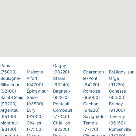
Paris
Gagny
(75000)
Maisons-
(93220)
Charenton-
Brétigny-sur-
Boulogne-
Alfort
Stains
le-Pont
Orge
Billancourt
(94700)
(93240)
(94220)
(91220)
(92100)
Épinay-sur-
Bagneux
Pontoise
Gonesse
Saint-Denis
Seine
(92220)
(95000)
(95500)
(93200)
(93800)
Pontault-
Cachan
Brunoy
Argenteuil
Évry
Combault
(94230)
(91800)
(95100)
(91000)
(77340)
Savigny-le-
Taverny
Montreuil
Chelles
Châtillon
Temple
(95150)
(93100)
(77500)
(92320)
(77176)
Romainville
Nanterre
Meaux
Poissy
Clichy-sous-
(93230)