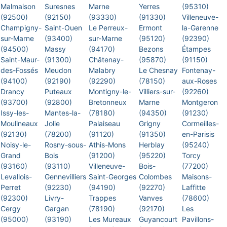
Malmaison
Suresnes
Marne
Yerres
(95310)
(92500)
(92150)
(93330)
(91330)
Villeneuve-
Champigny-
Saint-Ouen
Le Perreux-
Ermont
la-Garenne
sur-Marne
(93400)
sur-Marne
(95120)
(92390)
(94500)
Massy
(94170)
Bezons
Étampes
Saint-Maur-
(91300)
Châtenay-
(95870)
(91150)
des-Fossés
Meudon
Malabry
Le Chesnay
Fontenay-
(94100)
(92190)
(92290)
(78150)
aux-Roses
Drancy
Puteaux
Montigny-le-
Villiers-sur-
(92260)
(93700)
(92800)
Bretonneux
Marne
Montgeron
Issy-les-
Mantes-la-
(78180)
(94350)
(91230)
Moulineaux
Jolie
Palaiseau
Grigny
Cormeilles-
(92130)
(78200)
(91120)
(91350)
en-Parisis
Noisy-le-
Rosny-sous-
Athis-Mons
Herblay
(95240)
Grand
Bois
(91200)
(95220)
Torcy
(93160)
(93110)
Villeneuve-
Bois-
(77200)
Levallois-
Gennevilliers
Saint-Georges
Colombes
Maisons-
Perret
(92230)
(94190)
(92270)
Laffitte
(92300)
Livry-
Trappes
Vanves
(78600)
Cergy
Gargan
(78190)
(92170)
Les
(95000)
(93190)
Les Mureaux
Guyancourt
Pavillons-