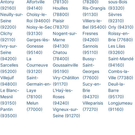
Antony
Alfortville
(78130)
(78280)
sous-Bois
(92160)
(94140)
Houilles
Ris-Orangis
(93320)
Neuilly-sur-
Choisy-le-
(78800)
(91130)
Sèvres
Seine
Roi (94600)
Plaisir
Villiers-le-
(92310)
(92200)
Noisy-le-Sec
(78370)
Bel (95400)
Orly (94310)
Clichy
(93130)
Nogent-sur-
Fresnes
Roissy-en-
(92110)
Garges-lès-
Marne
(94260)
Brie (77680)
Ivry-sur-
Gonesse
(94130)
Sannois
Les Lilas
Seine
(95140)
Chatou
(95110)
(93260)
(94200)
La
(78400)
Bussy-
Saint-Mandé
Sarcelles
Courneuve
Goussainville
Saint-
(94160)
(95200)
(93120)
(95190)
Georges
Combs-la-
Villejuif
Saint-
Viry-Châtillon
(77600)
Ville (77380)
(94800)
Germain-en-
(91170)
Sucy-en-
Deuil-la-
Le Blanc-
Laye
L'Haÿ-les-
Brie
Barre
Mesnil
(78100)
Roses
(94370)
(95170)
(93150)
Melun
(94240)
Villeparisis
Longjumeau
Pantin
(77000)
Vigneux-sur-
(77270)
(91160)
(93500)
Seine (91270)