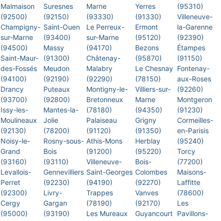
Malmaison
Suresnes
Marne
Yerres
(95310)
(92500)
(92150)
(93330)
(91330)
Villeneuve-
Champigny-
Saint-Ouen
Le Perreux-
Ermont
la-Garenne
sur-Marne
(93400)
sur-Marne
(95120)
(92390)
(94500)
Massy
(94170)
Bezons
Étampes
Saint-Maur-
(91300)
Châtenay-
(95870)
(91150)
des-Fossés
Meudon
Malabry
Le Chesnay
Fontenay-
(94100)
(92190)
(92290)
(78150)
aux-Roses
Drancy
Puteaux
Montigny-le-
Villiers-sur-
(92260)
(93700)
(92800)
Bretonneux
Marne
Montgeron
Issy-les-
Mantes-la-
(78180)
(94350)
(91230)
Moulineaux
Jolie
Palaiseau
Grigny
Cormeilles-
(92130)
(78200)
(91120)
(91350)
en-Parisis
Noisy-le-
Rosny-sous-
Athis-Mons
Herblay
(95240)
Grand
Bois
(91200)
(95220)
Torcy
(93160)
(93110)
Villeneuve-
Bois-
(77200)
Levallois-
Gennevilliers
Saint-Georges
Colombes
Maisons-
Perret
(92230)
(94190)
(92270)
Laffitte
(92300)
Livry-
Trappes
Vanves
(78600)
Cergy
Gargan
(78190)
(92170)
Les
(95000)
(93190)
Les Mureaux
Guyancourt
Pavillons-