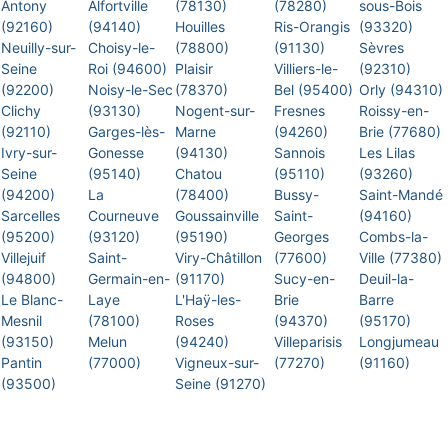
Antony
Alfortville
(78130)
(78280)
sous-Bois
(92160)
(94140)
Houilles
Ris-Orangis
(93320)
Neuilly-sur-
Choisy-le-
(78800)
(91130)
Sèvres
Seine
Roi (94600)
Plaisir
Villiers-le-
(92310)
(92200)
Noisy-le-Sec
(78370)
Bel (95400)
Orly (94310)
Clichy
(93130)
Nogent-sur-
Fresnes
Roissy-en-
(92110)
Garges-lès-
Marne
(94260)
Brie (77680)
Ivry-sur-
Gonesse
(94130)
Sannois
Les Lilas
Seine
(95140)
Chatou
(95110)
(93260)
(94200)
La
(78400)
Bussy-
Saint-Mandé
Sarcelles
Courneuve
Goussainville
Saint-
(94160)
(95200)
(93120)
(95190)
Georges
Combs-la-
Villejuif
Saint-
Viry-Châtillon
(77600)
Ville (77380)
(94800)
Germain-en-
(91170)
Sucy-en-
Deuil-la-
Le Blanc-
Laye
L'Haÿ-les-
Brie
Barre
Mesnil
(78100)
Roses
(94370)
(95170)
(93150)
Melun
(94240)
Villeparisis
Longjumeau
Pantin
(77000)
Vigneux-sur-
(77270)
(91160)
(93500)
Seine (91270)