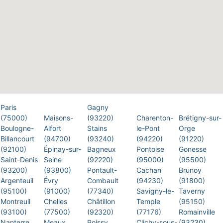
Paris
Gagny
(75000)
Maisons-
(93220)
Charenton-
Brétigny-sur-
Boulogne-
Alfort
Stains
le-Pont
Orge
Billancourt
(94700)
(93240)
(94220)
(91220)
(92100)
Épinay-sur-
Bagneux
Pontoise
Gonesse
Saint-Denis
Seine
(92220)
(95000)
(95500)
(93200)
(93800)
Pontault-
Cachan
Brunoy
Argenteuil
Évry
Combault
(94230)
(91800)
(95100)
(91000)
(77340)
Savigny-le-
Taverny
Montreuil
Chelles
Châtillon
Temple
(95150)
(93100)
(77500)
(92320)
(77176)
Romainville
Nanterre
Meaux
Poissy
Clichy-sous-
(93230)