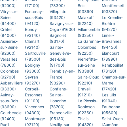
(92000)
(77100)
(78300)
Bois
Montfermeil
Vitry-sur-
Fontenay-
Villepinte
(93390)
(93370)
Seine
sous-Bois
(93420)
Malakoff
Le Kremlin-
(94400)
(94120)
Savigny-sur-
(92240)
Bicêtre
Créteil
Bondy
Orge (91600)
Villemomble
(94270)
(94000)
(93140)
Bagnolet
(93250)
Limeil-
Asnières-
Clamart
(93170)
La Garenne-
Brévannes
sur-Seine
(92140)
Sainte-
Colombes
(94450)
(92600)
Sartrouville
Geneviève-
(92250)
Élancourt
Versailles
(78500)
des-Bois
Pierrefitte-
(78990)
(78000)
Bobigny
(91700)
sur-Seine
Rambouillet
Colombes
(93000)
Tremblay-en-
(93380)
(78120)
(92700)
Sevran
France
Saint-Cloud
Champs-sur-
Aubervilliers
(93270)
(93290)
(92210)
Marne
(93300)
Corbeil-
Conflans-
Draveil
(77420)
Aulnay-
Essonnes
Sainte-
(91210)
Les Ulis
sous-Bois
(91100)
Honorine
Le Plessis-
(91940)
(93600)
Vincennes
(78700)
Robinson
Eaubonne
Courbevoie
(94300)
Franconville
(92350)
(95600)
(92400)
Montrouge
(95130)
Thiais
Saint-Ouen-
Rueil-
(92120)
Neuilly-sur-
(94320)
l'Aumône