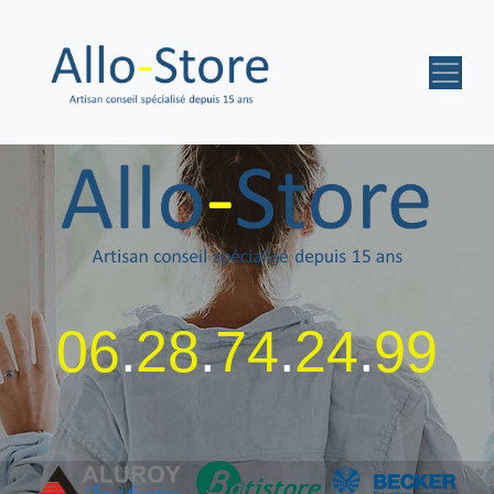
06
.
28
.
74
.
24
.
99