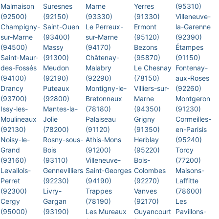
Malmaison
Suresnes
Marne
Yerres
(95310)
(92500)
(92150)
(93330)
(91330)
Villeneuve-
Champigny-
Saint-Ouen
Le Perreux-
Ermont
la-Garenne
sur-Marne
(93400)
sur-Marne
(95120)
(92390)
(94500)
Massy
(94170)
Bezons
Étampes
Saint-Maur-
(91300)
Châtenay-
(95870)
(91150)
des-Fossés
Meudon
Malabry
Le Chesnay
Fontenay-
(94100)
(92190)
(92290)
(78150)
aux-Roses
Drancy
Puteaux
Montigny-le-
Villiers-sur-
(92260)
(93700)
(92800)
Bretonneux
Marne
Montgeron
Issy-les-
Mantes-la-
(78180)
(94350)
(91230)
Moulineaux
Jolie
Palaiseau
Grigny
Cormeilles-
(92130)
(78200)
(91120)
(91350)
en-Parisis
Noisy-le-
Rosny-sous-
Athis-Mons
Herblay
(95240)
Grand
Bois
(91200)
(95220)
Torcy
(93160)
(93110)
Villeneuve-
Bois-
(77200)
Levallois-
Gennevilliers
Saint-Georges
Colombes
Maisons-
Perret
(92230)
(94190)
(92270)
Laffitte
(92300)
Livry-
Trappes
Vanves
(78600)
Cergy
Gargan
(78190)
(92170)
Les
(95000)
(93190)
Les Mureaux
Guyancourt
Pavillons-