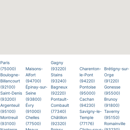
Paris
Gagny
(75000)
Maisons-
(93220)
Charenton-
Brétigny-sur-
Boulogne-
Alfort
Stains
le-Pont
Orge
Billancourt
(94700)
(93240)
(94220)
(91220)
(92100)
Épinay-sur-
Bagneux
Pontoise
Gonesse
Saint-Denis
Seine
(92220)
(95000)
(95500)
(93200)
(93800)
Pontault-
Cachan
Brunoy
Argenteuil
Évry
Combault
(94230)
(91800)
(95100)
(91000)
(77340)
Savigny-le-
Taverny
Montreuil
Chelles
Châtillon
Temple
(95150)
(93100)
(77500)
(92320)
(77176)
Romainville
Nanterre
Meaux
Poissy
Clichy-sous-
(93230)