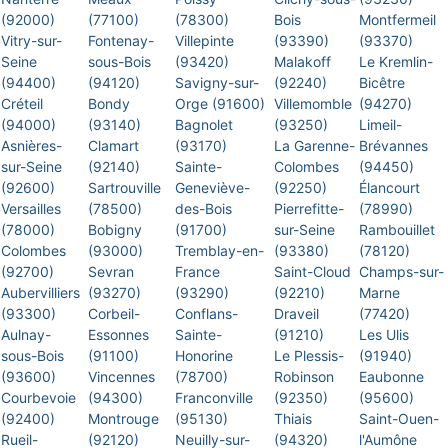
(92000)
(77100)
(78300)
Bois
Montfermeil
Vitry-sur-
Fontenay-
Villepinte
(93390)
(93370)
Seine
sous-Bois
(93420)
Malakoff
Le Kremlin-
(94400)
(94120)
Savigny-sur-
(92240)
Bicêtre
Créteil
Bondy
Orge (91600)
Villemomble
(94270)
(94000)
(93140)
Bagnolet
(93250)
Limeil-
Asnières-
Clamart
(93170)
La Garenne-
Brévannes
sur-Seine
(92140)
Sainte-
Colombes
(94450)
(92600)
Sartrouville
Geneviève-
(92250)
Élancourt
Versailles
(78500)
des-Bois
Pierrefitte-
(78990)
(78000)
Bobigny
(91700)
sur-Seine
Rambouillet
Colombes
(93000)
Tremblay-en-
(93380)
(78120)
(92700)
Sevran
France
Saint-Cloud
Champs-sur-
Aubervilliers
(93270)
(93290)
(92210)
Marne
(93300)
Corbeil-
Conflans-
Draveil
(77420)
Aulnay-
Essonnes
Sainte-
(91210)
Les Ulis
sous-Bois
(91100)
Honorine
Le Plessis-
(91940)
(93600)
Vincennes
(78700)
Robinson
Eaubonne
Courbevoie
(94300)
Franconville
(92350)
(95600)
(92400)
Montrouge
(95130)
Thiais
Saint-Ouen-
Rueil-
(92120)
Neuilly-sur-
(94320)
l'Aumône