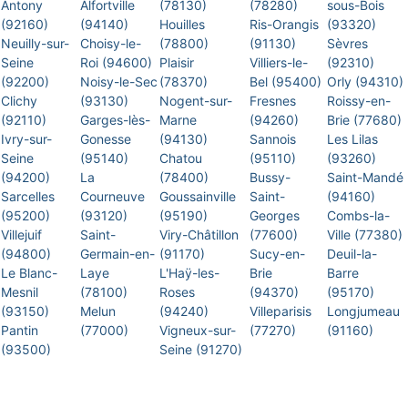
Antony
Alfortville
(78130)
(78280)
sous-Bois
(92160)
(94140)
Houilles
Ris-Orangis
(93320)
Neuilly-sur-
Choisy-le-
(78800)
(91130)
Sèvres
Seine
Roi (94600)
Plaisir
Villiers-le-
(92310)
(92200)
Noisy-le-Sec
(78370)
Bel (95400)
Orly (94310)
Clichy
(93130)
Nogent-sur-
Fresnes
Roissy-en-
(92110)
Garges-lès-
Marne
(94260)
Brie (77680)
Ivry-sur-
Gonesse
(94130)
Sannois
Les Lilas
Seine
(95140)
Chatou
(95110)
(93260)
(94200)
La
(78400)
Bussy-
Saint-Mandé
Sarcelles
Courneuve
Goussainville
Saint-
(94160)
(95200)
(93120)
(95190)
Georges
Combs-la-
Villejuif
Saint-
Viry-Châtillon
(77600)
Ville (77380)
(94800)
Germain-en-
(91170)
Sucy-en-
Deuil-la-
Le Blanc-
Laye
L'Haÿ-les-
Brie
Barre
Mesnil
(78100)
Roses
(94370)
(95170)
(93150)
Melun
(94240)
Villeparisis
Longjumeau
Pantin
(77000)
Vigneux-sur-
(77270)
(91160)
(93500)
Seine (91270)