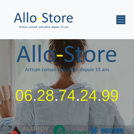
06
.
28
.
74
.
24
.
99