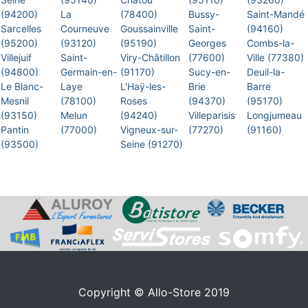
(94200)
La
(78400)
Bussy-
Saint-Mandé
Sarcelles
Courneuve
Goussainville
Saint-
(94160)
(95200)
(93120)
(95190)
Georges
Combs-la-
Villejuif
Saint-
Viry-Châtillon
(77600)
Ville (77380)
(94800)
Germain-en-
(91170)
Sucy-en-
Deuil-la-
Le Blanc-
Laye
L'Haÿ-les-
Brie
Barre
Mesnil
(78100)
Roses
(94370)
(95170)
(93150)
Melun
(94240)
Villeparisis
Longjumeau
Pantin
(77000)
Vigneux-sur-
(77270)
(91160)
(93500)
Seine (91270)
Copyright © Allo-Store 2019