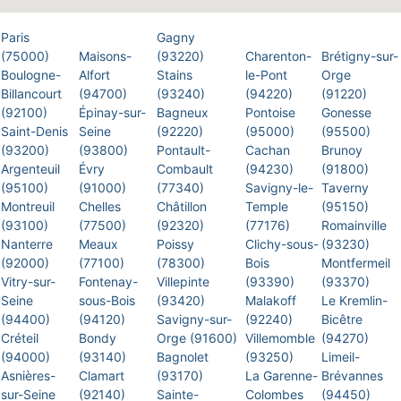
Paris
Gagny
(75000)
Maisons-
(93220)
Charenton-
Brétigny-sur-
Boulogne-
Alfort
Stains
le-Pont
Orge
Billancourt
(94700)
(93240)
(94220)
(91220)
(92100)
Épinay-sur-
Bagneux
Pontoise
Gonesse
Saint-Denis
Seine
(92220)
(95000)
(95500)
(93200)
(93800)
Pontault-
Cachan
Brunoy
Argenteuil
Évry
Combault
(94230)
(91800)
(95100)
(91000)
(77340)
Savigny-le-
Taverny
Montreuil
Chelles
Châtillon
Temple
(95150)
(93100)
(77500)
(92320)
(77176)
Romainville
Nanterre
Meaux
Poissy
Clichy-sous-
(93230)
(92000)
(77100)
(78300)
Bois
Montfermeil
Vitry-sur-
Fontenay-
Villepinte
(93390)
(93370)
Seine
sous-Bois
(93420)
Malakoff
Le Kremlin-
(94400)
(94120)
Savigny-sur-
(92240)
Bicêtre
Créteil
Bondy
Orge (91600)
Villemomble
(94270)
(94000)
(93140)
Bagnolet
(93250)
Limeil-
Asnières-
Clamart
(93170)
La Garenne-
Brévannes
sur-Seine
(92140)
Sainte-
Colombes
(94450)