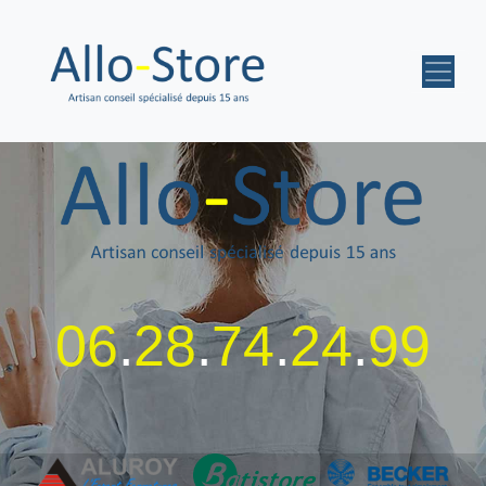
06
.
28
.
74
.
24
.
99