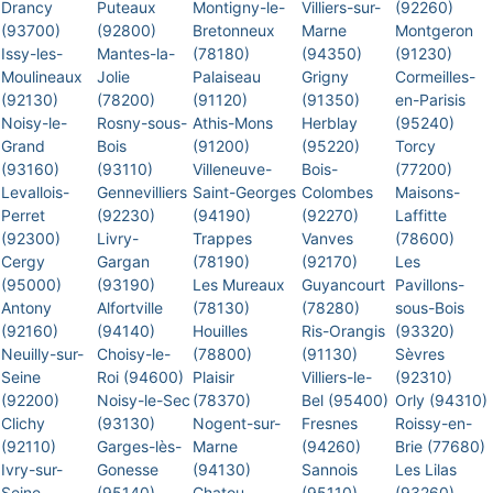
Drancy
Puteaux
Montigny-le-
Villiers-sur-
(92260)
(93700)
(92800)
Bretonneux
Marne
Montgeron
Issy-les-
Mantes-la-
(78180)
(94350)
(91230)
Moulineaux
Jolie
Palaiseau
Grigny
Cormeilles-
(92130)
(78200)
(91120)
(91350)
en-Parisis
Noisy-le-
Rosny-sous-
Athis-Mons
Herblay
(95240)
Grand
Bois
(91200)
(95220)
Torcy
(93160)
(93110)
Villeneuve-
Bois-
(77200)
Levallois-
Gennevilliers
Saint-Georges
Colombes
Maisons-
Perret
(92230)
(94190)
(92270)
Laffitte
(92300)
Livry-
Trappes
Vanves
(78600)
Cergy
Gargan
(78190)
(92170)
Les
(95000)
(93190)
Les Mureaux
Guyancourt
Pavillons-
Antony
Alfortville
(78130)
(78280)
sous-Bois
(92160)
(94140)
Houilles
Ris-Orangis
(93320)
Neuilly-sur-
Choisy-le-
(78800)
(91130)
Sèvres
Seine
Roi (94600)
Plaisir
Villiers-le-
(92310)
(92200)
Noisy-le-Sec
(78370)
Bel (95400)
Orly (94310)
Clichy
(93130)
Nogent-sur-
Fresnes
Roissy-en-
(92110)
Garges-lès-
Marne
(94260)
Brie (77680)
Ivry-sur-
Gonesse
(94130)
Sannois
Les Lilas
Seine
(95140)
Chatou
(95110)
(93260)