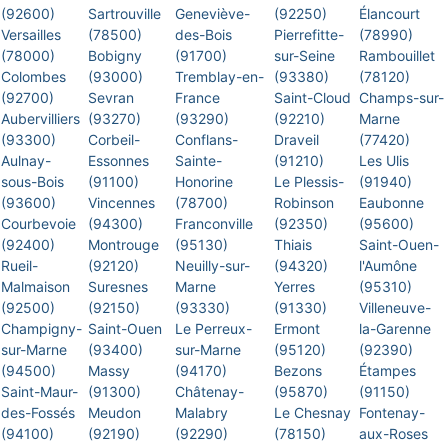
(92600)
Sartrouville
Geneviève-
(92250)
Élancourt
Versailles
(78500)
des-Bois
Pierrefitte-
(78990)
(78000)
Bobigny
(91700)
sur-Seine
Rambouillet
Colombes
(93000)
Tremblay-en-
(93380)
(78120)
(92700)
Sevran
France
Saint-Cloud
Champs-sur-
Aubervilliers
(93270)
(93290)
(92210)
Marne
(93300)
Corbeil-
Conflans-
Draveil
(77420)
Aulnay-
Essonnes
Sainte-
(91210)
Les Ulis
sous-Bois
(91100)
Honorine
Le Plessis-
(91940)
(93600)
Vincennes
(78700)
Robinson
Eaubonne
Courbevoie
(94300)
Franconville
(92350)
(95600)
(92400)
Montrouge
(95130)
Thiais
Saint-Ouen-
Rueil-
(92120)
Neuilly-sur-
(94320)
l'Aumône
Malmaison
Suresnes
Marne
Yerres
(95310)
(92500)
(92150)
(93330)
(91330)
Villeneuve-
Champigny-
Saint-Ouen
Le Perreux-
Ermont
la-Garenne
sur-Marne
(93400)
sur-Marne
(95120)
(92390)
(94500)
Massy
(94170)
Bezons
Étampes
Saint-Maur-
(91300)
Châtenay-
(95870)
(91150)
des-Fossés
Meudon
Malabry
Le Chesnay
Fontenay-
(94100)
(92190)
(92290)
(78150)
aux-Roses