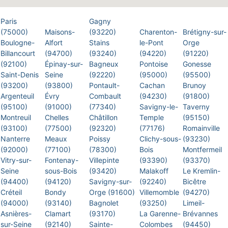
Paris
Gagny
(75000)
Maisons-
(93220)
Charenton-
Brétigny-sur-
Boulogne-
Alfort
Stains
le-Pont
Orge
Billancourt
(94700)
(93240)
(94220)
(91220)
(92100)
Épinay-sur-
Bagneux
Pontoise
Gonesse
Saint-Denis
Seine
(92220)
(95000)
(95500)
(93200)
(93800)
Pontault-
Cachan
Brunoy
Argenteuil
Évry
Combault
(94230)
(91800)
(95100)
(91000)
(77340)
Savigny-le-
Taverny
Montreuil
Chelles
Châtillon
Temple
(95150)
(93100)
(77500)
(92320)
(77176)
Romainville
Nanterre
Meaux
Poissy
Clichy-sous-
(93230)
(92000)
(77100)
(78300)
Bois
Montfermeil
Vitry-sur-
Fontenay-
Villepinte
(93390)
(93370)
Seine
sous-Bois
(93420)
Malakoff
Le Kremlin-
(94400)
(94120)
Savigny-sur-
(92240)
Bicêtre
Créteil
Bondy
Orge (91600)
Villemomble
(94270)
(94000)
(93140)
Bagnolet
(93250)
Limeil-
Asnières-
Clamart
(93170)
La Garenne-
Brévannes
sur-Seine
(92140)
Sainte-
Colombes
(94450)