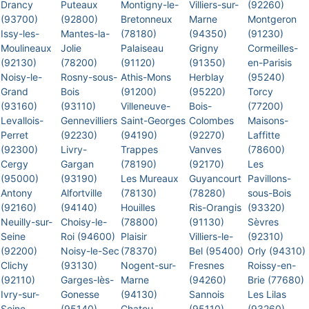
Drancy
Puteaux
Montigny-le-
Villiers-sur-
(92260)
(93700)
(92800)
Bretonneux
Marne
Montgeron
Issy-les-
Mantes-la-
(78180)
(94350)
(91230)
Moulineaux
Jolie
Palaiseau
Grigny
Cormeilles-
(92130)
(78200)
(91120)
(91350)
en-Parisis
Noisy-le-
Rosny-sous-
Athis-Mons
Herblay
(95240)
Grand
Bois
(91200)
(95220)
Torcy
(93160)
(93110)
Villeneuve-
Bois-
(77200)
Levallois-
Gennevilliers
Saint-Georges
Colombes
Maisons-
Perret
(92230)
(94190)
(92270)
Laffitte
(92300)
Livry-
Trappes
Vanves
(78600)
Cergy
Gargan
(78190)
(92170)
Les
(95000)
(93190)
Les Mureaux
Guyancourt
Pavillons-
Antony
Alfortville
(78130)
(78280)
sous-Bois
(92160)
(94140)
Houilles
Ris-Orangis
(93320)
Neuilly-sur-
Choisy-le-
(78800)
(91130)
Sèvres
Seine
Roi (94600)
Plaisir
Villiers-le-
(92310)
(92200)
Noisy-le-Sec
(78370)
Bel (95400)
Orly (94310)
Clichy
(93130)
Nogent-sur-
Fresnes
Roissy-en-
(92110)
Garges-lès-
Marne
(94260)
Brie (77680)
Ivry-sur-
Gonesse
(94130)
Sannois
Les Lilas
Seine
(95140)
Chatou
(95110)
(93260)