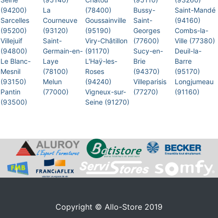
(94200)
La
(78400)
Bussy-
Saint-Mandé
Sarcelles
Courneuve
Goussainville
Saint-
(94160)
(95200)
(93120)
(95190)
Georges
Combs-la-
Villejuif
Saint-
Viry-Châtillon
(77600)
Ville (77380)
(94800)
Germain-en-
(91170)
Sucy-en-
Deuil-la-
Le Blanc-
Laye
L'Haÿ-les-
Brie
Barre
Mesnil
(78100)
Roses
(94370)
(95170)
(93150)
Melun
(94240)
Villeparisis
Longjumeau
Pantin
(77000)
Vigneux-sur-
(77270)
(91160)
(93500)
Seine (91270)
Copyright © Allo-Store 2019