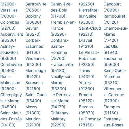
(92600)
Sartrouville
Geneviève-
(92250)
Élancourt
Versailles
(78500)
des-Bois
Pierrefitte-
(78990)
(78000)
Bobigny
(91700)
sur-Seine
Rambouillet
Colombes
(93000)
Tremblay-en-
(93380)
(78120)
(92700)
Sevran
France
Saint-Cloud
Champs-sur-
Aubervilliers
(93270)
(93290)
(92210)
Marne
(93300)
Corbeil-
Conflans-
Draveil
(77420)
Aulnay-
Essonnes
Sainte-
(91210)
Les Ulis
sous-Bois
(91100)
Honorine
Le Plessis-
(91940)
(93600)
Vincennes
(78700)
Robinson
Eaubonne
Courbevoie
(94300)
Franconville
(92350)
(95600)
(92400)
Montrouge
(95130)
Thiais
Saint-Ouen-
Rueil-
(92120)
Neuilly-sur-
(94320)
l'Aumône
Malmaison
Suresnes
Marne
Yerres
(95310)
(92500)
(92150)
(93330)
(91330)
Villeneuve-
Champigny-
Saint-Ouen
Le Perreux-
Ermont
la-Garenne
sur-Marne
(93400)
sur-Marne
(95120)
(92390)
(94500)
Massy
(94170)
Bezons
Étampes
Saint-Maur-
(91300)
Châtenay-
(95870)
(91150)
des-Fossés
Meudon
Malabry
Le Chesnay
Fontenay-
(94100)
(92190)
(92290)
(78150)
aux-Roses