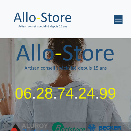
06
.
28
.
74
.
24
.
99