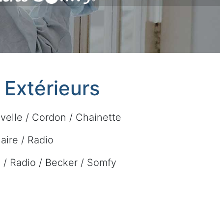
t Extérieurs
velle / Cordon / Chainette
laire / Radio
re / Radio / Becker / Somfy