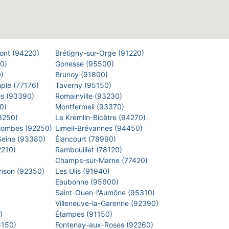
Pont (94220)
Brétigny-sur-Orge (91220)
00)
Gonesse (95500)
0)
Brunoy (91800)
mple (77176)
Taverny (95150)
is (93390)
Romainville (93230)
40)
Montfermeil (93370)
93250)
Le Kremlin-Bicêtre (94270)
lombes (92250)
Limeil-Brévannes (94450)
-Seine (93380)
Élancourt (78990)
2210)
Rambouillet (78120)
)
Champs-sur-Marne (77420)
inson (92350)
Les Ulis (91940)
Eaubonne (95600)
)
Saint-Ouen-l'Aumône (95310)
)
Villeneuve-la-Garenne (92390)
0)
Étampes (91150)
8150)
Fontenay-aux-Roses (92260)