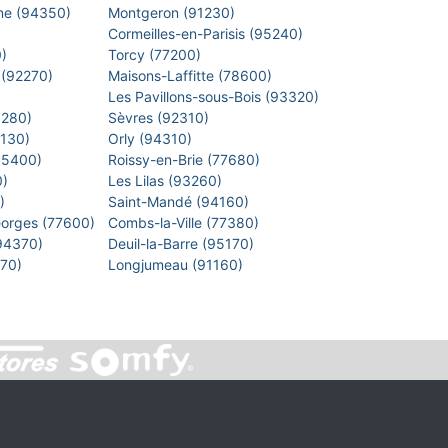
arne (94350)
Montgeron (91230)
)
Cormeilles-en-Parisis (95240)
0)
Torcy (77200)
 (92270)
Maisons-Laffitte (78600)
)
Les Pavillons-sous-Bois (93320)
8280)
Sèvres (92310)
1130)
Orly (94310)
 (95400)
Roissy-en-Brie (77680)
0)
Les Lilas (93260)
0)
Saint-Mandé (94160)
eorges (77600)
Combs-la-Ville (77380)
(94370)
Deuil-la-Barre (95170)
7270)
Longjumeau (91160)