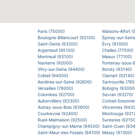
Paris (75000)
Maisons-Alfort 
Boulogne-Billancourt (92100)
Épinay-sur-Sein
Saint-Denis (93200)
Évry (91000)
Argenteuil (95100)
Chelles (77500)
Montreuil (93100)
Meaux (77100)
Nanterre (92000)
Fontenay-sous-
Vitry-sur-Seine (94400)
Bondy (93140)
Créteil (94000)
Clamart (92140
Asnières-sur-Seine (92600)
Sartrouville (78
Versailles (78000)
Bobigny (9300
Colombes (92700)
Sevran (93270)
Aubervilliers (93300)
Corbeil-Essonne
Aulnay-sous-Bois (93600)
Vincennes (943
Courbevoie (92400)
Montrouge (921
Rueil-Malmaison (92500)
Suresnes (9215
Champigny-sur-Marne (94500)
Saint-Ouen (93
Saint-Maur-des-Fossés (94100)
Massy (91300)