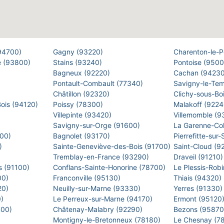
(94700)
Gagny (93220)
Charenton-le-
e (93800)
Stains (93240)
Pontoise (950
Bagneux (92220)
Cachan (9423
Pontault-Combault (77340)
Savigny-le-Te
Châtillon (92320)
Clichy-sous-Bo
Bois (94120)
Poissy (78300)
Malakoff (922
Villepinte (93420)
Villemomble (
)
Savigny-sur-Orge (91600)
La Garenne-Co
500)
Bagnolet (93170)
Pierrefitte-sur
0)
Sainte-Geneviève-des-Bois (91700)
Saint-Cloud (9
Tremblay-en-France (93290)
Draveil (91210
s (91100)
Conflans-Sainte-Honorine (78700)
Le Plessis-Rob
00)
Franconville (95130)
Thiais (94320)
20)
Neuilly-sur-Marne (93330)
Yerres (91330
0)
Le Perreux-sur-Marne (94170)
Ermont (95120
400)
Châtenay-Malabry (92290)
Bezons (9587
Montigny-le-Bretonneux (78180)
Le Chesnay (7