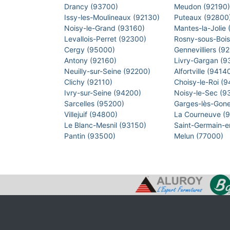
Drancy (93700)
Meudon (92190
Issy-les-Moulineaux (92130)
Puteaux (92800
Noisy-le-Grand (93160)
Mantes-la-Jolie
Levallois-Perret (92300)
Rosny-sous-Boi
Cergy (95000)
Gennevilliers (9
Antony (92160)
Livry-Gargan (
Neuilly-sur-Seine (92200)
Alfortville (9414
Clichy (92110)
Choisy-le-Roi (
Ivry-sur-Seine (94200)
Noisy-le-Sec (
Sarcelles (95200)
Garges-lès-Gon
Villejuif (94800)
La Courneuve (
Le Blanc-Mesnil (93150)
Saint-Germain-
Pantin (93500)
Melun (77000)