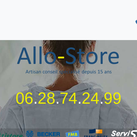
06
.
28
.
74
.
24
.
99