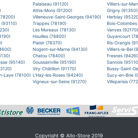
)
Palaiseau (91120)
Villiers-sur-M
)
Athis-Mons (91200)
Grigny (91350
 (78200)
Villeneuve-Saint-Georges (94190)
Herblay (9522
s (93110)
Trappes (78190)
Bois-Colombes
2230)
Les Mureaux (78130)
Vanves (92170
93190)
Houilles (78800)
Guyancourt (7
0)
Plaisir (78370)
Ris-Orangis (9
94600)
Nogent-sur-Marne (94130)
Villiers-le-Bel
93130)
Chatou (78400)
Fresnes (9426
esse (95140)
Goussainville (95190)
Sannois (9511
93120)
Viry-Châtillon (91170)
Bussy-Saint-G
en-Laye (78100)
L'Haÿ-les-Roses (94240)
Sucy-en-Brie 
Vigneux-sur-Seine (91270)
Villeparisis (7
Copyright © Allo-Store 2019