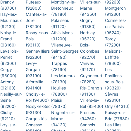
Drancy
Puteaux
Montigny-le-
Villiers-sur-
(92260)
(93700)
(92800)
Bretonneux
Marne
Montgeron
Issy-les-
Mantes-la-
(78180)
(94350)
(91230)
Moulineaux
Jolie
Palaiseau
Grigny
Cormeilles-
(92130)
(78200)
(91120)
(91350)
en-Parisis
Noisy-le-
Rosny-sous-
Athis-Mons
Herblay
(95240)
Grand
Bois
(91200)
(95220)
Torcy
(93160)
(93110)
Villeneuve-
Bois-
(77200)
Levallois-
Gennevilliers
Saint-Georges
Colombes
Maisons-
Perret
(92230)
(94190)
(92270)
Laffitte
(92300)
Livry-
Trappes
Vanves
(78600)
Cergy
Gargan
(78190)
(92170)
Les
(95000)
(93190)
Les Mureaux
Guyancourt
Pavillons-
Antony
Alfortville
(78130)
(78280)
sous-Bois
(92160)
(94140)
Houilles
Ris-Orangis
(93320)
Neuilly-sur-
Choisy-le-
(78800)
(91130)
Sèvres
Seine
Roi (94600)
Plaisir
Villiers-le-
(92310)
(92200)
Noisy-le-Sec
(78370)
Bel (95400)
Orly (94310)
Clichy
(93130)
Nogent-sur-
Fresnes
Roissy-en-
(92110)
Garges-lès-
Marne
(94260)
Brie (77680)
Ivry-sur-
Gonesse
(94130)
Sannois
Les Lilas
Seine
(95140)
Chatou
(95110)
(93260)