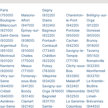
Paris
Gagny
(75000)
Maisons-
(93220)
Charenton-
Brétigny-sur-
Boulogne-
Alfort
Stains
le-Pont
Orge
Billancourt
(94700)
(93240)
(94220)
(91220)
(92100)
Épinay-sur-
Bagneux
Pontoise
Gonesse
Saint-Denis
Seine
(92220)
(95000)
(95500)
(93200)
(93800)
Pontault-
Cachan
Brunoy
Argenteuil
Évry
Combault
(94230)
(91800)
(95100)
(91000)
(77340)
Savigny-le-
Taverny
Montreuil
Chelles
Châtillon
Temple
(95150)
(93100)
(77500)
(92320)
(77176)
Romainville
Nanterre
Meaux
Poissy
Clichy-sous-
(93230)
(92000)
(77100)
(78300)
Bois
Montfermeil
Vitry-sur-
Fontenay-
Villepinte
(93390)
(93370)
Seine
sous-Bois
(93420)
Malakoff
Le Kremlin-
(94400)
(94120)
Savigny-sur-
(92240)
Bicêtre
Créteil
Bondy
Orge (91600)
Villemomble
(94270)
(94000)
(93140)
Bagnolet
(93250)
Limeil-
Asnières-
Clamart
(93170)
La Garenne-
Brévannes
sur-Seine
(92140)
Sainte-
Colombes
(94450)