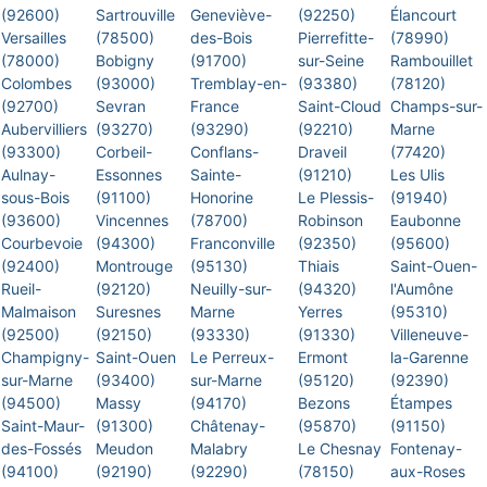
(92600)
Sartrouville
Geneviève-
(92250)
Élancourt
Versailles
(78500)
des-Bois
Pierrefitte-
(78990)
(78000)
Bobigny
(91700)
sur-Seine
Rambouillet
Colombes
(93000)
Tremblay-en-
(93380)
(78120)
(92700)
Sevran
France
Saint-Cloud
Champs-sur-
Aubervilliers
(93270)
(93290)
(92210)
Marne
(93300)
Corbeil-
Conflans-
Draveil
(77420)
Aulnay-
Essonnes
Sainte-
(91210)
Les Ulis
sous-Bois
(91100)
Honorine
Le Plessis-
(91940)
(93600)
Vincennes
(78700)
Robinson
Eaubonne
Courbevoie
(94300)
Franconville
(92350)
(95600)
(92400)
Montrouge
(95130)
Thiais
Saint-Ouen-
Rueil-
(92120)
Neuilly-sur-
(94320)
l'Aumône
Malmaison
Suresnes
Marne
Yerres
(95310)
(92500)
(92150)
(93330)
(91330)
Villeneuve-
Champigny-
Saint-Ouen
Le Perreux-
Ermont
la-Garenne
sur-Marne
(93400)
sur-Marne
(95120)
(92390)
(94500)
Massy
(94170)
Bezons
Étampes
Saint-Maur-
(91300)
Châtenay-
(95870)
(91150)
des-Fossés
Meudon
Malabry
Le Chesnay
Fontenay-
(94100)
(92190)
(92290)
(78150)
aux-Roses