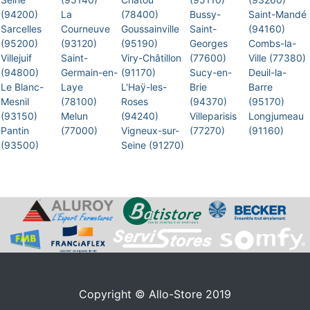
(94200)
La
(78400)
Bussy-
Saint-Mandé
Sarcelles
Courneuve
Goussainville
Saint-
(94160)
(95200)
(93120)
(95190)
Georges
Combs-la-
Villejuif
Saint-
Viry-Châtillon
(77600)
Ville (77380)
(94800)
Germain-en-
(91170)
Sucy-en-
Deuil-la-
Le Blanc-
Laye
L'Haÿ-les-
Brie
Barre
Mesnil
(78100)
Roses
(94370)
(95170)
(93150)
Melun
(94240)
Villeparisis
Longjumeau
Pantin
(77000)
Vigneux-sur-
(77270)
(91160)
(93500)
Seine (91270)
Copyright © Allo-Store 2019