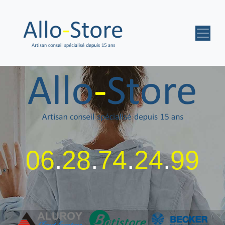
06
.
28
.
74
.
24
.
99