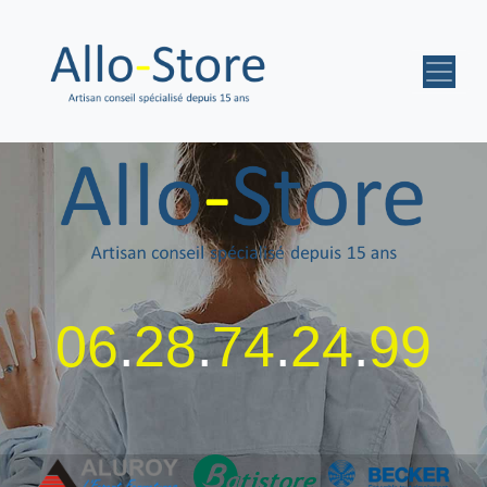
06
.
28
.
74
.
24
.
99