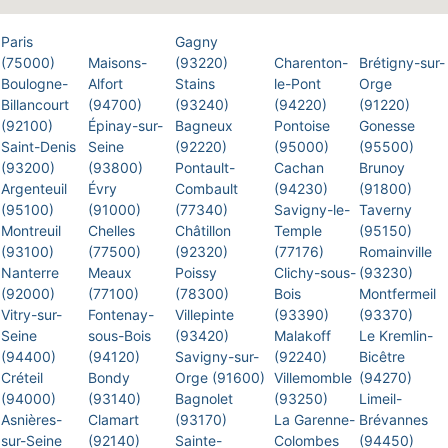
Paris
Gagny
(75000)
Maisons-
(93220)
Charenton-
Brétigny-sur-
Boulogne-
Alfort
Stains
le-Pont
Orge
Billancourt
(94700)
(93240)
(94220)
(91220)
(92100)
Épinay-sur-
Bagneux
Pontoise
Gonesse
Saint-Denis
Seine
(92220)
(95000)
(95500)
(93200)
(93800)
Pontault-
Cachan
Brunoy
Argenteuil
Évry
Combault
(94230)
(91800)
(95100)
(91000)
(77340)
Savigny-le-
Taverny
Montreuil
Chelles
Châtillon
Temple
(95150)
(93100)
(77500)
(92320)
(77176)
Romainville
Nanterre
Meaux
Poissy
Clichy-sous-
(93230)
(92000)
(77100)
(78300)
Bois
Montfermeil
Vitry-sur-
Fontenay-
Villepinte
(93390)
(93370)
Seine
sous-Bois
(93420)
Malakoff
Le Kremlin-
(94400)
(94120)
Savigny-sur-
(92240)
Bicêtre
Créteil
Bondy
Orge (91600)
Villemomble
(94270)
(94000)
(93140)
Bagnolet
(93250)
Limeil-
Asnières-
Clamart
(93170)
La Garenne-
Brévannes
sur-Seine
(92140)
Sainte-
Colombes
(94450)