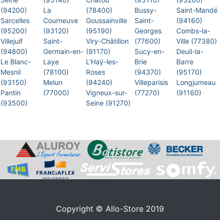
(94200)
La
(78400)
Bussy-
Saint-Mandé
Sarcelles
Courneuve
Goussainville
Saint-
(94160)
(95200)
(93120)
(95190)
Georges
Combs-la-
Villejuif
Saint-
Viry-Châtillon
(77600)
Ville (77380)
(94800)
Germain-en-
(91170)
Sucy-en-
Deuil-la-
Le Blanc-
Laye
L'Haÿ-les-
Brie
Barre
Mesnil
(78100)
Roses
(94370)
(95170)
(93150)
Melun
(94240)
Villeparisis
Longjumeau
Pantin
(77000)
Vigneux-sur-
(77270)
(91160)
(93500)
Seine (91270)
Copyright © Allo-Store 2019