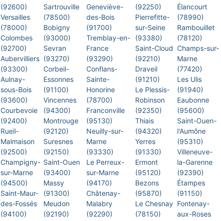
(92600)
Sartrouville
Geneviève-
(92250)
Élancourt
Versailles
(78500)
des-Bois
Pierrefitte-
(78990)
(78000)
Bobigny
(91700)
sur-Seine
Rambouillet
Colombes
(93000)
Tremblay-en-
(93380)
(78120)
(92700)
Sevran
France
Saint-Cloud
Champs-sur-
Aubervilliers
(93270)
(93290)
(92210)
Marne
(93300)
Corbeil-
Conflans-
Draveil
(77420)
Aulnay-
Essonnes
Sainte-
(91210)
Les Ulis
sous-Bois
(91100)
Honorine
Le Plessis-
(91940)
(93600)
Vincennes
(78700)
Robinson
Eaubonne
Courbevoie
(94300)
Franconville
(92350)
(95600)
(92400)
Montrouge
(95130)
Thiais
Saint-Ouen-
Rueil-
(92120)
Neuilly-sur-
(94320)
l'Aumône
Malmaison
Suresnes
Marne
Yerres
(95310)
(92500)
(92150)
(93330)
(91330)
Villeneuve-
Champigny-
Saint-Ouen
Le Perreux-
Ermont
la-Garenne
sur-Marne
(93400)
sur-Marne
(95120)
(92390)
(94500)
Massy
(94170)
Bezons
Étampes
Saint-Maur-
(91300)
Châtenay-
(95870)
(91150)
des-Fossés
Meudon
Malabry
Le Chesnay
Fontenay-
(94100)
(92190)
(92290)
(78150)
aux-Roses