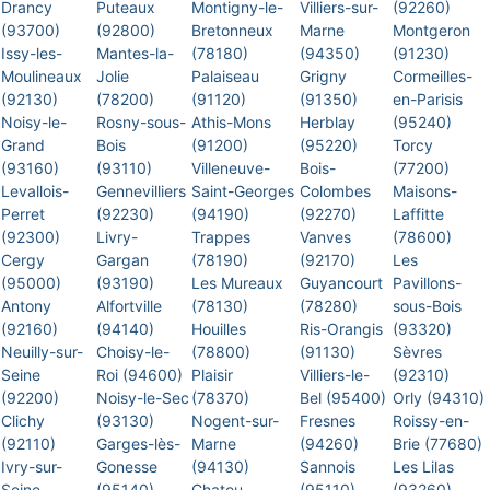
Drancy
Puteaux
Montigny-le-
Villiers-sur-
(92260)
(93700)
(92800)
Bretonneux
Marne
Montgeron
Issy-les-
Mantes-la-
(78180)
(94350)
(91230)
Moulineaux
Jolie
Palaiseau
Grigny
Cormeilles-
(92130)
(78200)
(91120)
(91350)
en-Parisis
Noisy-le-
Rosny-sous-
Athis-Mons
Herblay
(95240)
Grand
Bois
(91200)
(95220)
Torcy
(93160)
(93110)
Villeneuve-
Bois-
(77200)
Levallois-
Gennevilliers
Saint-Georges
Colombes
Maisons-
Perret
(92230)
(94190)
(92270)
Laffitte
(92300)
Livry-
Trappes
Vanves
(78600)
Cergy
Gargan
(78190)
(92170)
Les
(95000)
(93190)
Les Mureaux
Guyancourt
Pavillons-
Antony
Alfortville
(78130)
(78280)
sous-Bois
(92160)
(94140)
Houilles
Ris-Orangis
(93320)
Neuilly-sur-
Choisy-le-
(78800)
(91130)
Sèvres
Seine
Roi (94600)
Plaisir
Villiers-le-
(92310)
(92200)
Noisy-le-Sec
(78370)
Bel (95400)
Orly (94310)
Clichy
(93130)
Nogent-sur-
Fresnes
Roissy-en-
(92110)
Garges-lès-
Marne
(94260)
Brie (77680)
Ivry-sur-
Gonesse
(94130)
Sannois
Les Lilas
Seine
(95140)
Chatou
(95110)
(93260)