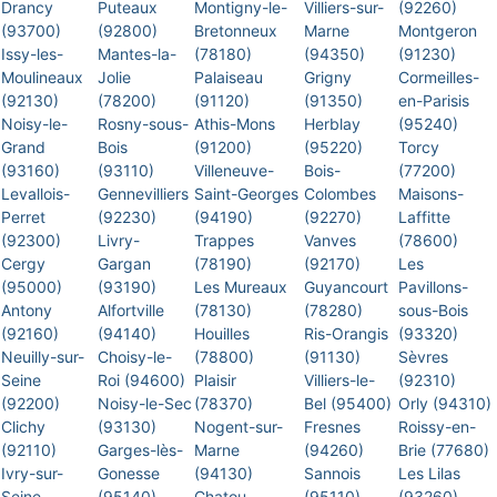
Drancy
Puteaux
Montigny-le-
Villiers-sur-
(92260)
(93700)
(92800)
Bretonneux
Marne
Montgeron
Issy-les-
Mantes-la-
(78180)
(94350)
(91230)
Moulineaux
Jolie
Palaiseau
Grigny
Cormeilles-
(92130)
(78200)
(91120)
(91350)
en-Parisis
Noisy-le-
Rosny-sous-
Athis-Mons
Herblay
(95240)
Grand
Bois
(91200)
(95220)
Torcy
(93160)
(93110)
Villeneuve-
Bois-
(77200)
Levallois-
Gennevilliers
Saint-Georges
Colombes
Maisons-
Perret
(92230)
(94190)
(92270)
Laffitte
(92300)
Livry-
Trappes
Vanves
(78600)
Cergy
Gargan
(78190)
(92170)
Les
(95000)
(93190)
Les Mureaux
Guyancourt
Pavillons-
Antony
Alfortville
(78130)
(78280)
sous-Bois
(92160)
(94140)
Houilles
Ris-Orangis
(93320)
Neuilly-sur-
Choisy-le-
(78800)
(91130)
Sèvres
Seine
Roi (94600)
Plaisir
Villiers-le-
(92310)
(92200)
Noisy-le-Sec
(78370)
Bel (95400)
Orly (94310)
Clichy
(93130)
Nogent-sur-
Fresnes
Roissy-en-
(92110)
Garges-lès-
Marne
(94260)
Brie (77680)
Ivry-sur-
Gonesse
(94130)
Sannois
Les Lilas
Seine
(95140)
Chatou
(95110)
(93260)