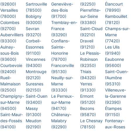
(92600)
Sartrouville
Geneviève-
(92250)
Élancourt
Versailles
(78500)
des-Bois
Pierrefitte-
(78990)
(78000)
Bobigny
(91700)
sur-Seine
Rambouillet
Colombes
(93000)
Tremblay-en-
(93380)
(78120)
(92700)
Sevran
France
Saint-Cloud
Champs-sur-
Aubervilliers
(93270)
(93290)
(92210)
Marne
(93300)
Corbeil-
Conflans-
Draveil
(77420)
Aulnay-
Essonnes
Sainte-
(91210)
Les Ulis
sous-Bois
(91100)
Honorine
Le Plessis-
(91940)
(93600)
Vincennes
(78700)
Robinson
Eaubonne
Courbevoie
(94300)
Franconville
(92350)
(95600)
(92400)
Montrouge
(95130)
Thiais
Saint-Ouen-
Rueil-
(92120)
Neuilly-sur-
(94320)
l'Aumône
Malmaison
Suresnes
Marne
Yerres
(95310)
(92500)
(92150)
(93330)
(91330)
Villeneuve-
Champigny-
Saint-Ouen
Le Perreux-
Ermont
la-Garenne
sur-Marne
(93400)
sur-Marne
(95120)
(92390)
(94500)
Massy
(94170)
Bezons
Étampes
Saint-Maur-
(91300)
Châtenay-
(95870)
(91150)
des-Fossés
Meudon
Malabry
Le Chesnay
Fontenay-
(94100)
(92190)
(92290)
(78150)
aux-Roses