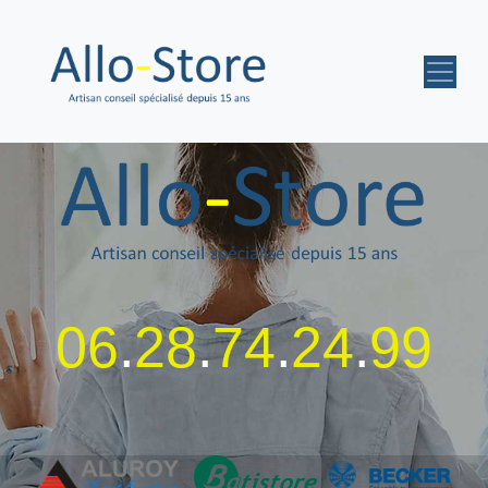
06
.
28
.
74
.
24
.
99