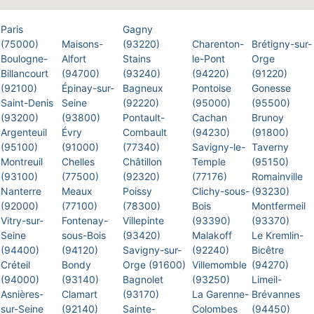
Paris
Gagny
(75000)
Maisons-
(93220)
Charenton-
Brétigny-sur-
Boulogne-
Alfort
Stains
le-Pont
Orge
Billancourt
(94700)
(93240)
(94220)
(91220)
(92100)
Épinay-sur-
Bagneux
Pontoise
Gonesse
Saint-Denis
Seine
(92220)
(95000)
(95500)
(93200)
(93800)
Pontault-
Cachan
Brunoy
Argenteuil
Évry
Combault
(94230)
(91800)
(95100)
(91000)
(77340)
Savigny-le-
Taverny
Montreuil
Chelles
Châtillon
Temple
(95150)
(93100)
(77500)
(92320)
(77176)
Romainville
Nanterre
Meaux
Poissy
Clichy-sous-
(93230)
(92000)
(77100)
(78300)
Bois
Montfermeil
Vitry-sur-
Fontenay-
Villepinte
(93390)
(93370)
Seine
sous-Bois
(93420)
Malakoff
Le Kremlin-
(94400)
(94120)
Savigny-sur-
(92240)
Bicêtre
Créteil
Bondy
Orge (91600)
Villemomble
(94270)
(94000)
(93140)
Bagnolet
(93250)
Limeil-
Asnières-
Clamart
(93170)
La Garenne-
Brévannes
sur-Seine
(92140)
Sainte-
Colombes
(94450)