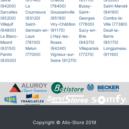
(94200)
La
(78400)
Bussy-
Saint-Mandé
Sarcelles
Courneuve
Goussainville
Saint-
(94160)
(95200)
(93120)
(95190)
Georges
Combs-la-
Villejuif
Saint-
Viry-Châtillon
(77600)
Ville (77380)
(94800)
Germain-en-
(91170)
Sucy-en-
Deuil-la-
Le Blanc-
Laye
L'Haÿ-les-
Brie
Barre
Mesnil
(78100)
Roses
(94370)
(95170)
(93150)
Melun
(94240)
Villeparisis
Longjumeau
Pantin
(77000)
Vigneux-sur-
(77270)
(91160)
(93500)
Seine (91270)
Copyright © Allo-Store 2019