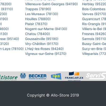
 (78200)
Villeneuve-Saint-Georges (94190)
Herblay (9522
s (93110)
Trappes (78190)
Bois-Colombes
2230)
Les Mureaux (78130)
Vanves (92170
93190)
Houilles (78800)
Guyancourt (7
0)
Plaisir (78370)
Ris-Orangis (9
94600)
Nogent-sur-Marne (94130)
Villiers-le-Bel
93130)
Chatou (78400)
Fresnes (9426
esse (95140)
Goussainville (95190)
Sannois (9511
93120)
Viry-Châtillon (91170)
Bussy-Saint-G
en-Laye (78100)
L'Haÿ-les-Roses (94240)
Sucy-en-Brie 
Vigneux-sur-Seine (91270)
Villeparisis (7
Copyright © Allo-Store 2019