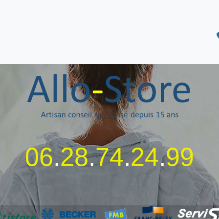
06
.
28
.
74
.
24
.
99