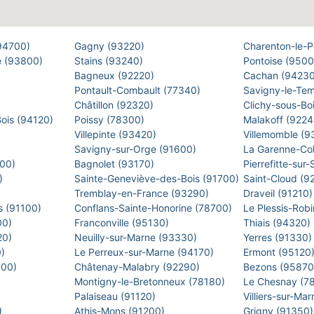
(94700)
Gagny (93220)
Charenton-le-
e (93800)
Stains (93240)
Pontoise (950
Bagneux (92220)
Cachan (9423
Pontault-Combault (77340)
Savigny-le-Te
Châtillon (92320)
Clichy-sous-Bo
Bois (94120)
Poissy (78300)
Malakoff (922
Villepinte (93420)
Villemomble (
)
Savigny-sur-Orge (91600)
La Garenne-Co
500)
Bagnolet (93170)
Pierrefitte-sur
0)
Sainte-Geneviève-des-Bois (91700)
Saint-Cloud (9
Tremblay-en-France (93290)
Draveil (91210
s (91100)
Conflans-Sainte-Honorine (78700)
Le Plessis-Rob
00)
Franconville (95130)
Thiais (94320)
20)
Neuilly-sur-Marne (93330)
Yerres (91330
0)
Le Perreux-sur-Marne (94170)
Ermont (95120
400)
Châtenay-Malabry (92290)
Bezons (9587
Montigny-le-Bretonneux (78180)
Le Chesnay (7
)
Palaiseau (91120)
Villiers-sur-M
)
Athis-Mons (91200)
Grigny (91350