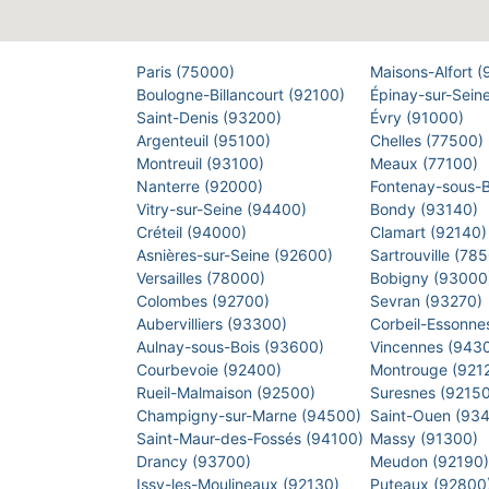
Paris (75000)
Maisons-Alfort 
Boulogne-Billancourt (92100)
Épinay-sur-Sein
Saint-Denis (93200)
Évry (91000)
Argenteuil (95100)
Chelles (77500)
Montreuil (93100)
Meaux (77100)
Nanterre (92000)
Fontenay-sous-
Vitry-sur-Seine (94400)
Bondy (93140)
Créteil (94000)
Clamart (92140
Asnières-sur-Seine (92600)
Sartrouville (78
Versailles (78000)
Bobigny (9300
Colombes (92700)
Sevran (93270)
Aubervilliers (93300)
Corbeil-Essonne
Aulnay-sous-Bois (93600)
Vincennes (943
Courbevoie (92400)
Montrouge (921
Rueil-Malmaison (92500)
Suresnes (9215
Champigny-sur-Marne (94500)
Saint-Ouen (93
Saint-Maur-des-Fossés (94100)
Massy (91300)
Drancy (93700)
Meudon (92190
Issy-les-Moulineaux (92130)
Puteaux (92800