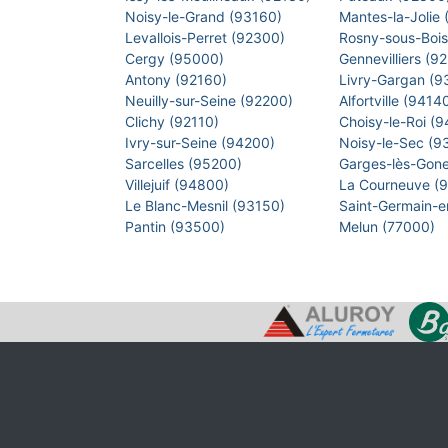
Noisy-le-Grand (93160)
Mantes-la-Jolie
Levallois-Perret (92300)
Rosny-sous-Boi
Cergy (95000)
Gennevilliers (9
Antony (92160)
Livry-Gargan (
Neuilly-sur-Seine (92200)
Alfortville (9414
Clichy (92110)
Choisy-le-Roi (
Ivry-sur-Seine (94200)
Noisy-le-Sec (
Sarcelles (95200)
Garges-lès-Gon
Villejuif (94800)
La Courneuve (
Le Blanc-Mesnil (93150)
Saint-Germain-
Pantin (93500)
Melun (77000)