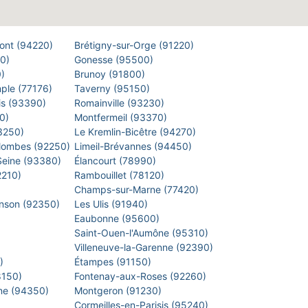
Pont (94220)
Brétigny-sur-Orge (91220)
00)
Gonesse (95500)
0)
Brunoy (91800)
mple (77176)
Taverny (95150)
is (93390)
Romainville (93230)
40)
Montfermeil (93370)
93250)
Le Kremlin-Bicêtre (94270)
lombes (92250)
Limeil-Brévannes (94450)
-Seine (93380)
Élancourt (78990)
2210)
Rambouillet (78120)
)
Champs-sur-Marne (77420)
inson (92350)
Les Ulis (91940)
Eaubonne (95600)
)
Saint-Ouen-l'Aumône (95310)
)
Villeneuve-la-Garenne (92390)
0)
Étampes (91150)
8150)
Fontenay-aux-Roses (92260)
arne (94350)
Montgeron (91230)
)
Cormeilles-en-Parisis (95240)