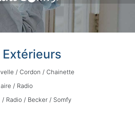
t Extérieurs
velle / Cordon / Chainette
laire / Radio
re / Radio / Becker / Somfy