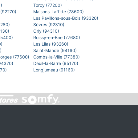
0)
Torcy (77200)
 (92270)
Maisons-Laffitte (78600)
)
Les Pavillons-sous-Bois (93320)
8280)
Sèvres (92310)
1130)
Orly (94310)
 (95400)
Roissy-en-Brie (77680)
0)
Les Lilas (93260)
0)
Saint-Mandé (94160)
eorges (77600)
Combs-la-Ville (77380)
(94370)
Deuil-la-Barre (95170)
7270)
Longjumeau (91160)