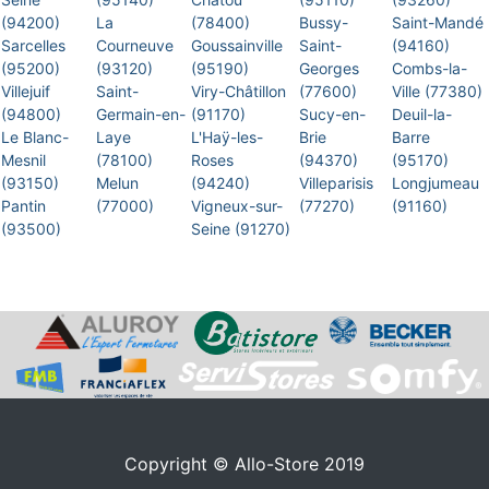
(94200)
La
(78400)
Bussy-
Saint-Mandé
Sarcelles
Courneuve
Goussainville
Saint-
(94160)
(95200)
(93120)
(95190)
Georges
Combs-la-
Villejuif
Saint-
Viry-Châtillon
(77600)
Ville (77380)
(94800)
Germain-en-
(91170)
Sucy-en-
Deuil-la-
Le Blanc-
Laye
L'Haÿ-les-
Brie
Barre
Mesnil
(78100)
Roses
(94370)
(95170)
(93150)
Melun
(94240)
Villeparisis
Longjumeau
Pantin
(77000)
Vigneux-sur-
(77270)
(91160)
(93500)
Seine (91270)
Copyright © Allo-Store 2019