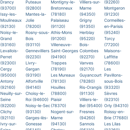
Drancy
Puteaux
Montigny-le-
Villiers-sur-
(92260)
(93700)
(92800)
Bretonneux
Marne
Montgeron
Issy-les-
Mantes-la-
(78180)
(94350)
(91230)
Moulineaux
Jolie
Palaiseau
Grigny
Cormeilles-
(92130)
(78200)
(91120)
(91350)
en-Parisis
Noisy-le-
Rosny-sous-
Athis-Mons
Herblay
(95240)
Grand
Bois
(91200)
(95220)
Torcy
(93160)
(93110)
Villeneuve-
Bois-
(77200)
Levallois-
Gennevilliers
Saint-Georges
Colombes
Maisons-
Perret
(92230)
(94190)
(92270)
Laffitte
(92300)
Livry-
Trappes
Vanves
(78600)
Cergy
Gargan
(78190)
(92170)
Les
(95000)
(93190)
Les Mureaux
Guyancourt
Pavillons-
Antony
Alfortville
(78130)
(78280)
sous-Bois
(92160)
(94140)
Houilles
Ris-Orangis
(93320)
Neuilly-sur-
Choisy-le-
(78800)
(91130)
Sèvres
Seine
Roi (94600)
Plaisir
Villiers-le-
(92310)
(92200)
Noisy-le-Sec
(78370)
Bel (95400)
Orly (94310)
Clichy
(93130)
Nogent-sur-
Fresnes
Roissy-en-
(92110)
Garges-lès-
Marne
(94260)
Brie (77680)
Ivry-sur-
Gonesse
(94130)
Sannois
Les Lilas
Seine
(95140)
Chatou
(95110)
(93260)