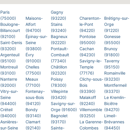
Paris
Gagny
(75000)
Maisons-
(93220)
Charenton-
Brétigny-sur-
Boulogne-
Alfort
Stains
le-Pont
Orge
Billancourt
(94700)
(93240)
(94220)
(91220)
(92100)
Épinay-sur-
Bagneux
Pontoise
Gonesse
Saint-Denis
Seine
(92220)
(95000)
(95500)
(93200)
(93800)
Pontault-
Cachan
Brunoy
Argenteuil
Évry
Combault
(94230)
(91800)
(95100)
(91000)
(77340)
Savigny-le-
Taverny
Montreuil
Chelles
Châtillon
Temple
(95150)
(93100)
(77500)
(92320)
(77176)
Romainville
Nanterre
Meaux
Poissy
Clichy-sous-
(93230)
(92000)
(77100)
(78300)
Bois
Montfermeil
Vitry-sur-
Fontenay-
Villepinte
(93390)
(93370)
Seine
sous-Bois
(93420)
Malakoff
Le Kremlin-
(94400)
(94120)
Savigny-sur-
(92240)
Bicêtre
Créteil
Bondy
Orge (91600)
Villemomble
(94270)
(94000)
(93140)
Bagnolet
(93250)
Limeil-
Asnières-
Clamart
(93170)
La Garenne-
Brévannes
sur-Seine
(92140)
Sainte-
Colombes
(94450)