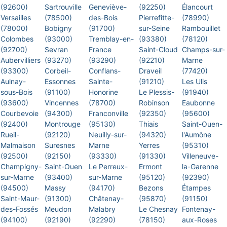
(92600)
Sartrouville
Geneviève-
(92250)
Élancourt
Versailles
(78500)
des-Bois
Pierrefitte-
(78990)
(78000)
Bobigny
(91700)
sur-Seine
Rambouillet
Colombes
(93000)
Tremblay-en-
(93380)
(78120)
(92700)
Sevran
France
Saint-Cloud
Champs-sur-
Aubervilliers
(93270)
(93290)
(92210)
Marne
(93300)
Corbeil-
Conflans-
Draveil
(77420)
Aulnay-
Essonnes
Sainte-
(91210)
Les Ulis
sous-Bois
(91100)
Honorine
Le Plessis-
(91940)
(93600)
Vincennes
(78700)
Robinson
Eaubonne
Courbevoie
(94300)
Franconville
(92350)
(95600)
(92400)
Montrouge
(95130)
Thiais
Saint-Ouen-
Rueil-
(92120)
Neuilly-sur-
(94320)
l'Aumône
Malmaison
Suresnes
Marne
Yerres
(95310)
(92500)
(92150)
(93330)
(91330)
Villeneuve-
Champigny-
Saint-Ouen
Le Perreux-
Ermont
la-Garenne
sur-Marne
(93400)
sur-Marne
(95120)
(92390)
(94500)
Massy
(94170)
Bezons
Étampes
Saint-Maur-
(91300)
Châtenay-
(95870)
(91150)
des-Fossés
Meudon
Malabry
Le Chesnay
Fontenay-
(94100)
(92190)
(92290)
(78150)
aux-Roses