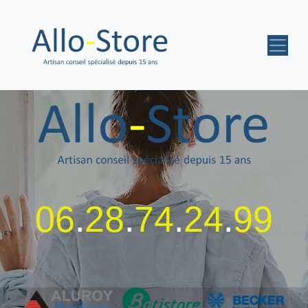
06
.
28
.
74
.
24
.
99