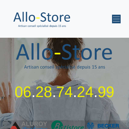
06
.
28
.
74
.
24
.
99