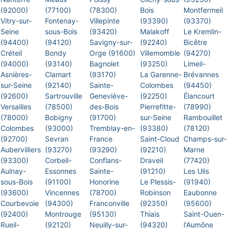
(92000)
(77100)
(78300)
Bois
Montfermeil
Vitry-sur-
Fontenay-
Villepinte
(93390)
(93370)
Seine
sous-Bois
(93420)
Malakoff
Le Kremlin-
(94400)
(94120)
Savigny-sur-
(92240)
Bicêtre
Créteil
Bondy
Orge (91600)
Villemomble
(94270)
(94000)
(93140)
Bagnolet
(93250)
Limeil-
Asnières-
Clamart
(93170)
La Garenne-
Brévannes
sur-Seine
(92140)
Sainte-
Colombes
(94450)
(92600)
Sartrouville
Geneviève-
(92250)
Élancourt
Versailles
(78500)
des-Bois
Pierrefitte-
(78990)
(78000)
Bobigny
(91700)
sur-Seine
Rambouillet
Colombes
(93000)
Tremblay-en-
(93380)
(78120)
(92700)
Sevran
France
Saint-Cloud
Champs-sur-
Aubervilliers
(93270)
(93290)
(92210)
Marne
(93300)
Corbeil-
Conflans-
Draveil
(77420)
Aulnay-
Essonnes
Sainte-
(91210)
Les Ulis
sous-Bois
(91100)
Honorine
Le Plessis-
(91940)
(93600)
Vincennes
(78700)
Robinson
Eaubonne
Courbevoie
(94300)
Franconville
(92350)
(95600)
(92400)
Montrouge
(95130)
Thiais
Saint-Ouen-
Rueil-
(92120)
Neuilly-sur-
(94320)
l'Aumône