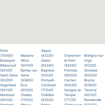
Paris
Gagny
(75000)
Maisons-
(93220)
Charenton-
Brétigny-sur-
Boulogne-
Alfort
Stains
le-Pont
Orge
Billancourt
(94700)
(93240)
(94220)
(91220)
(92100)
Épinay-sur-
Bagneux
Pontoise
Gonesse
Saint-Denis
Seine
(92220)
(95000)
(95500)
(93200)
(93800)
Pontault-
Cachan
Brunoy
Argenteuil
Évry
Combault
(94230)
(91800)
(95100)
(91000)
(77340)
Savigny-le-
Taverny
Montreuil
Chelles
Châtillon
Temple
(95150)
(93100)
(77500)
(92320)
(77176)
Romainville
Nanterre
Meaux
Poissy
Clichy-sous-
(93230)