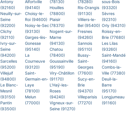
Antony
Alfortville
(78130)
(78280)
sous-Bois
(92160)
(94140)
Houilles
Ris-Orangis
(93320)
Neuilly-sur-
Choisy-le-
(78800)
(91130)
Sèvres
Seine
Roi (94600)
Plaisir
Villiers-le-
(92310)
(92200)
Noisy-le-Sec
(78370)
Bel (95400)
Orly (94310)
Clichy
(93130)
Nogent-sur-
Fresnes
Roissy-en-
(92110)
Garges-lès-
Marne
(94260)
Brie (77680)
Ivry-sur-
Gonesse
(94130)
Sannois
Les Lilas
Seine
(95140)
Chatou
(95110)
(93260)
(94200)
La
(78400)
Bussy-
Saint-Mandé
Sarcelles
Courneuve
Goussainville
Saint-
(94160)
(95200)
(93120)
(95190)
Georges
Combs-la-
Villejuif
Saint-
Viry-Châtillon
(77600)
Ville (77380)
(94800)
Germain-en-
(91170)
Sucy-en-
Deuil-la-
Le Blanc-
Laye
L'Haÿ-les-
Brie
Barre
Mesnil
(78100)
Roses
(94370)
(95170)
(93150)
Melun
(94240)
Villeparisis
Longjumeau
Pantin
(77000)
Vigneux-sur-
(77270)
(91160)
(93500)
Seine (91270)