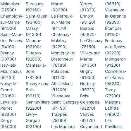
Malmaison
Suresnes
Marne
Yerres
(95310)
(92500)
(92150)
(93330)
(91330)
Villeneuve-
Champigny-
Saint-Ouen
Le Perreux-
Ermont
la-Garenne
sur-Marne
(93400)
sur-Marne
(95120)
(92390)
(94500)
Massy
(94170)
Bezons
Étampes
Saint-Maur-
(91300)
Châtenay-
(95870)
(91150)
des-Fossés
Meudon
Malabry
Le Chesnay
Fontenay-
(94100)
(92190)
(92290)
(78150)
aux-Roses
Drancy
Puteaux
Montigny-le-
Villiers-sur-
(92260)
(93700)
(92800)
Bretonneux
Marne
Montgeron
Issy-les-
Mantes-la-
(78180)
(94350)
(91230)
Moulineaux
Jolie
Palaiseau
Grigny
Cormeilles-
(92130)
(78200)
(91120)
(91350)
en-Parisis
Noisy-le-
Rosny-sous-
Athis-Mons
Herblay
(95240)
Grand
Bois
(91200)
(95220)
Torcy
(93160)
(93110)
Villeneuve-
Bois-
(77200)
Levallois-
Gennevilliers
Saint-Georges
Colombes
Maisons-
Perret
(92230)
(94190)
(92270)
Laffitte
(92300)
Livry-
Trappes
Vanves
(78600)
Cergy
Gargan
(78190)
(92170)
Les
(95000)
(93190)
Les Mureaux
Guyancourt
Pavillons-