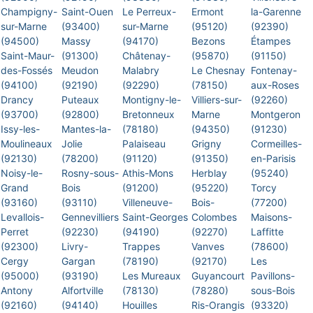
Champigny-
Saint-Ouen
Le Perreux-
Ermont
la-Garenne
sur-Marne
(93400)
sur-Marne
(95120)
(92390)
(94500)
Massy
(94170)
Bezons
Étampes
Saint-Maur-
(91300)
Châtenay-
(95870)
(91150)
des-Fossés
Meudon
Malabry
Le Chesnay
Fontenay-
(94100)
(92190)
(92290)
(78150)
aux-Roses
Drancy
Puteaux
Montigny-le-
Villiers-sur-
(92260)
(93700)
(92800)
Bretonneux
Marne
Montgeron
Issy-les-
Mantes-la-
(78180)
(94350)
(91230)
Moulineaux
Jolie
Palaiseau
Grigny
Cormeilles-
(92130)
(78200)
(91120)
(91350)
en-Parisis
Noisy-le-
Rosny-sous-
Athis-Mons
Herblay
(95240)
Grand
Bois
(91200)
(95220)
Torcy
(93160)
(93110)
Villeneuve-
Bois-
(77200)
Levallois-
Gennevilliers
Saint-Georges
Colombes
Maisons-
Perret
(92230)
(94190)
(92270)
Laffitte
(92300)
Livry-
Trappes
Vanves
(78600)
Cergy
Gargan
(78190)
(92170)
Les
(95000)
(93190)
Les Mureaux
Guyancourt
Pavillons-
Antony
Alfortville
(78130)
(78280)
sous-Bois
(92160)
(94140)
Houilles
Ris-Orangis
(93320)