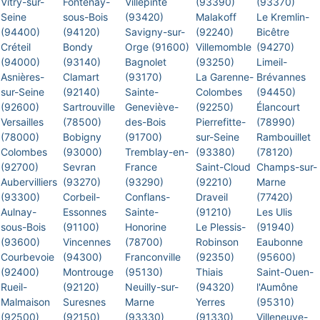
Vitry-sur-
Fontenay-
Villepinte
(93390)
(93370)
Seine
sous-Bois
(93420)
Malakoff
Le Kremlin-
(94400)
(94120)
Savigny-sur-
(92240)
Bicêtre
Créteil
Bondy
Orge (91600)
Villemomble
(94270)
(94000)
(93140)
Bagnolet
(93250)
Limeil-
Asnières-
Clamart
(93170)
La Garenne-
Brévannes
sur-Seine
(92140)
Sainte-
Colombes
(94450)
(92600)
Sartrouville
Geneviève-
(92250)
Élancourt
Versailles
(78500)
des-Bois
Pierrefitte-
(78990)
(78000)
Bobigny
(91700)
sur-Seine
Rambouillet
Colombes
(93000)
Tremblay-en-
(93380)
(78120)
(92700)
Sevran
France
Saint-Cloud
Champs-sur-
Aubervilliers
(93270)
(93290)
(92210)
Marne
(93300)
Corbeil-
Conflans-
Draveil
(77420)
Aulnay-
Essonnes
Sainte-
(91210)
Les Ulis
sous-Bois
(91100)
Honorine
Le Plessis-
(91940)
(93600)
Vincennes
(78700)
Robinson
Eaubonne
Courbevoie
(94300)
Franconville
(92350)
(95600)
(92400)
Montrouge
(95130)
Thiais
Saint-Ouen-
Rueil-
(92120)
Neuilly-sur-
(94320)
l'Aumône
Malmaison
Suresnes
Marne
Yerres
(95310)
(92500)
(92150)
(93330)
(91330)
Villeneuve-