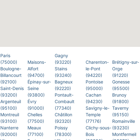
Paris
Gagny
(75000)
Maisons-
(93220)
Charenton-
Brétigny-sur-
Boulogne-
Alfort
Stains
le-Pont
Orge
Billancourt
(94700)
(93240)
(94220)
(91220)
(92100)
Épinay-sur-
Bagneux
Pontoise
Gonesse
Saint-Denis
Seine
(92220)
(95000)
(95500)
(93200)
(93800)
Pontault-
Cachan
Brunoy
Argenteuil
Évry
Combault
(94230)
(91800)
(95100)
(91000)
(77340)
Savigny-le-
Taverny
Montreuil
Chelles
Châtillon
Temple
(95150)
(93100)
(77500)
(92320)
(77176)
Romainville
Nanterre
Meaux
Poissy
Clichy-sous-
(93230)
(92000)
(77100)
(78300)
Bois
Montfermeil