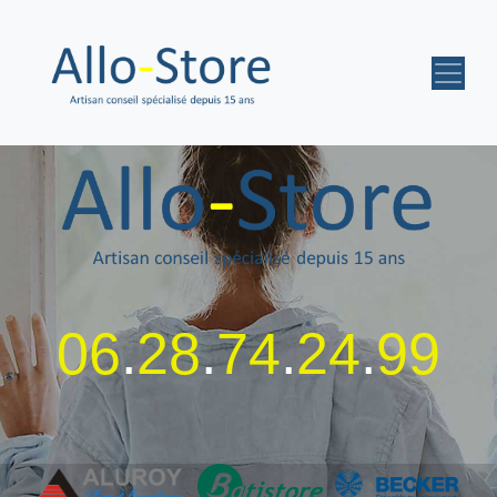
06
.
28
.
74
.
24
.
99