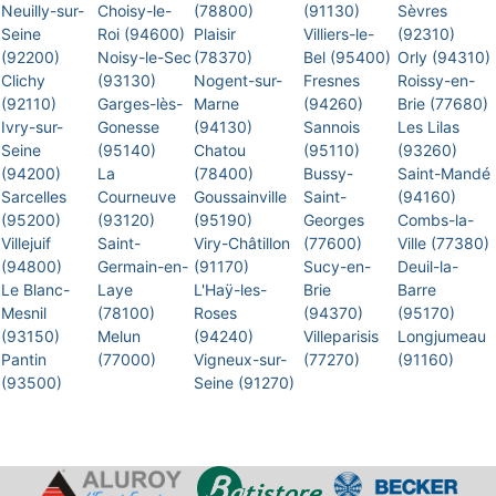
Neuilly-sur-
Choisy-le-
(78800)
(91130)
Sèvres
Seine
Roi (94600)
Plaisir
Villiers-le-
(92310)
(92200)
Noisy-le-Sec
(78370)
Bel (95400)
Orly (94310)
Clichy
(93130)
Nogent-sur-
Fresnes
Roissy-en-
(92110)
Garges-lès-
Marne
(94260)
Brie (77680)
Ivry-sur-
Gonesse
(94130)
Sannois
Les Lilas
Seine
(95140)
Chatou
(95110)
(93260)
(94200)
La
(78400)
Bussy-
Saint-Mandé
Sarcelles
Courneuve
Goussainville
Saint-
(94160)
(95200)
(93120)
(95190)
Georges
Combs-la-
Villejuif
Saint-
Viry-Châtillon
(77600)
Ville (77380)
(94800)
Germain-en-
(91170)
Sucy-en-
Deuil-la-
Le Blanc-
Laye
L'Haÿ-les-
Brie
Barre
Mesnil
(78100)
Roses
(94370)
(95170)
(93150)
Melun
(94240)
Villeparisis
Longjumeau
Pantin
(77000)
Vigneux-sur-
(77270)
(91160)
(93500)
Seine (91270)