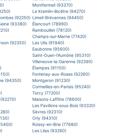
40)
Montfermeil (93370)
93250)
Le Kremlin-Bicêtre (94270)
lombes (92250)
Limeil-Brévannes (94450)
-Seine (93380)
Élancourt (78990)
2210)
Rambouillet (78120)
)
Champs-sur-Marne (77420)
inson (92350)
Les Ulis (91940)
Eaubonne (95600)
)
Saint-Ouen-l'Aumône (95310)
)
Villeneuve-la-Garenne (92390)
0)
Étampes (91150)
8150)
Fontenay-aux-Roses (92260)
arne (94350)
Montgeron (91230)
)
Cormeilles-en-Parisis (95240)
0)
Torcy (77200)
 (92270)
Maisons-Laffitte (78600)
)
Les Pavillons-sous-Bois (93320)
8280)
Sèvres (92310)
1130)
Orly (94310)
 (95400)
Roissy-en-Brie (77680)
0)
Les Lilas (93260)