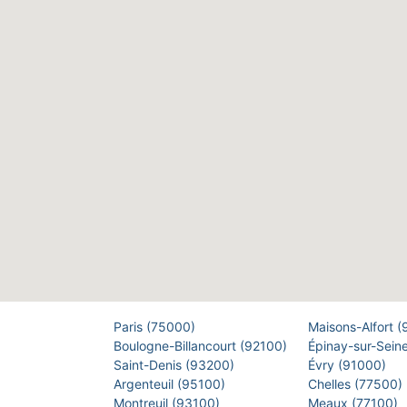
Paris (75000)
Maisons-Alfort 
Boulogne-Billancourt (92100)
Épinay-sur-Sein
Saint-Denis (93200)
Évry (91000)
Argenteuil (95100)
Chelles (77500)
Montreuil (93100)
Meaux (77100)