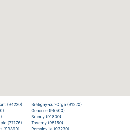
Pont (94220)
Brétigny-sur-Orge (91220)
00)
Gonesse (95500)
0)
Brunoy (91800)
mple (77176)
Taverny (95150)
is (93390)
Romainville (93230)