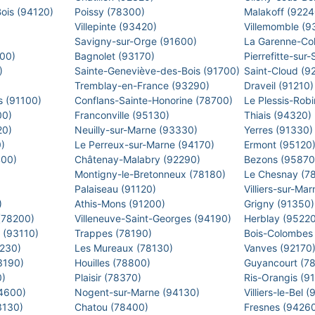
Bois (94120)
Poissy (78300)
Malakoff (922
Villepinte (93420)
Villemomble (
)
Savigny-sur-Orge (91600)
La Garenne-Co
500)
Bagnolet (93170)
Pierrefitte-sur
0)
Sainte-Geneviève-des-Bois (91700)
Saint-Cloud (9
Tremblay-en-France (93290)
Draveil (91210
s (91100)
Conflans-Sainte-Honorine (78700)
Le Plessis-Rob
00)
Franconville (95130)
Thiais (94320)
20)
Neuilly-sur-Marne (93330)
Yerres (91330
0)
Le Perreux-sur-Marne (94170)
Ermont (95120
400)
Châtenay-Malabry (92290)
Bezons (9587
Montigny-le-Bretonneux (78180)
Le Chesnay (7
)
Palaiseau (91120)
Villiers-sur-M
)
Athis-Mons (91200)
Grigny (91350
 (78200)
Villeneuve-Saint-Georges (94190)
Herblay (9522
s (93110)
Trappes (78190)
Bois-Colombes
2230)
Les Mureaux (78130)
Vanves (92170
93190)
Houilles (78800)
Guyancourt (7
0)
Plaisir (78370)
Ris-Orangis (9
94600)
Nogent-sur-Marne (94130)
Villiers-le-Bel
93130)
Chatou (78400)
Fresnes (9426