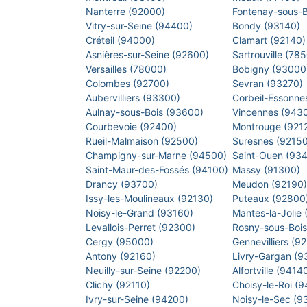
Nanterre (92000)
Fontenay-sous-
Vitry-sur-Seine (94400)
Bondy (93140)
Créteil (94000)
Clamart (92140
Asnières-sur-Seine (92600)
Sartrouville (78
Versailles (78000)
Bobigny (9300
Colombes (92700)
Sevran (93270)
Aubervilliers (93300)
Corbeil-Essonne
Aulnay-sous-Bois (93600)
Vincennes (943
Courbevoie (92400)
Montrouge (921
Rueil-Malmaison (92500)
Suresnes (9215
Champigny-sur-Marne (94500)
Saint-Ouen (93
Saint-Maur-des-Fossés (94100)
Massy (91300)
Drancy (93700)
Meudon (92190
Issy-les-Moulineaux (92130)
Puteaux (92800
Noisy-le-Grand (93160)
Mantes-la-Jolie
Levallois-Perret (92300)
Rosny-sous-Boi
Cergy (95000)
Gennevilliers (9
Antony (92160)
Livry-Gargan (
Neuilly-sur-Seine (92200)
Alfortville (9414
Clichy (92110)
Choisy-le-Roi (
Ivry-sur-Seine (94200)
Noisy-le-Sec (