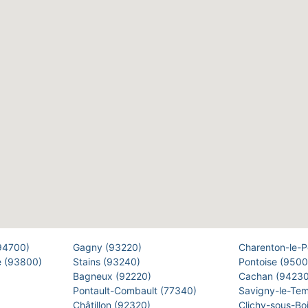
(94700)
Gagny (93220)
Charenton-le-
e (93800)
Stains (93240)
Pontoise (950
Bagneux (92220)
Cachan (9423
Pontault-Combault (77340)
Savigny-le-Te
Châtillon (92320)
Clichy-sous-Bo