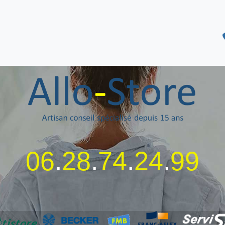
06
.
28
.
74
.
24
.
99