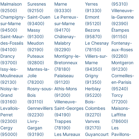
Malmaison
Suresnes
Marne
Yerres
(95310)
(92500)
(92150)
(93330)
(91330)
Villeneuve-
Champigny-
Saint-Ouen
Le Perreux-
Ermont
la-Garenne
sur-Marne
(93400)
sur-Marne
(95120)
(92390)
(94500)
Massy
(94170)
Bezons
Étampes
Saint-Maur-
(91300)
Châtenay-
(95870)
(91150)
des-Fossés
Meudon
Malabry
Le Chesnay
Fontenay-
(94100)
(92190)
(92290)
(78150)
aux-Roses
Drancy
Puteaux
Montigny-le-
Villiers-sur-
(92260)
(93700)
(92800)
Bretonneux
Marne
Montgeron
Issy-les-
Mantes-la-
(78180)
(94350)
(91230)
Moulineaux
Jolie
Palaiseau
Grigny
Cormeilles-
(92130)
(78200)
(91120)
(91350)
en-Parisis
Noisy-le-
Rosny-sous-
Athis-Mons
Herblay
(95240)
Grand
Bois
(91200)
(95220)
Torcy
(93160)
(93110)
Villeneuve-
Bois-
(77200)
Levallois-
Gennevilliers
Saint-Georges
Colombes
Maisons-
Perret
(92230)
(94190)
(92270)
Laffitte
(92300)
Livry-
Trappes
Vanves
(78600)
Cergy
Gargan
(78190)
(92170)
Les
(95000)
(93190)
Les Mureaux
Guyancourt
Pavillons-