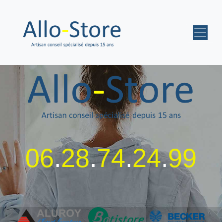
06
.
28
.
74
.
24
.
99