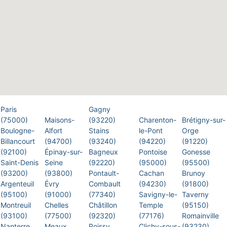
Paris
Gagny
(75000)
Maisons-
(93220)
Charenton-
Brétigny-sur-
Boulogne-
Alfort
Stains
le-Pont
Orge
Billancourt
(94700)
(93240)
(94220)
(91220)
(92100)
Épinay-sur-
Bagneux
Pontoise
Gonesse
Saint-Denis
Seine
(92220)
(95000)
(95500)
(93200)
(93800)
Pontault-
Cachan
Brunoy
Argenteuil
Évry
Combault
(94230)
(91800)
(95100)
(91000)
(77340)
Savigny-le-
Taverny
Montreuil
Chelles
Châtillon
Temple
(95150)
(93100)
(77500)
(92320)
(77176)
Romainville
Nanterre
Meaux
Poissy
Clichy-sous-
(93230)