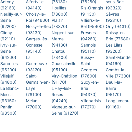
Antony
Alfortville
(78130)
(78280)
sous-Bois
(92160)
(94140)
Houilles
Ris-Orangis
(93320)
Neuilly-sur-
Choisy-le-
(78800)
(91130)
Sèvres
Seine
Roi (94600)
Plaisir
Villiers-le-
(92310)
(92200)
Noisy-le-Sec
(78370)
Bel (95400)
Orly (94310)
Clichy
(93130)
Nogent-sur-
Fresnes
Roissy-en-
(92110)
Garges-lès-
Marne
(94260)
Brie (77680)
Ivry-sur-
Gonesse
(94130)
Sannois
Les Lilas
Seine
(95140)
Chatou
(95110)
(93260)
(94200)
La
(78400)
Bussy-
Saint-Mandé
Sarcelles
Courneuve
Goussainville
Saint-
(94160)
(95200)
(93120)
(95190)
Georges
Combs-la-
Villejuif
Saint-
Viry-Châtillon
(77600)
Ville (77380)
(94800)
Germain-en-
(91170)
Sucy-en-
Deuil-la-
Le Blanc-
Laye
L'Haÿ-les-
Brie
Barre
Mesnil
(78100)
Roses
(94370)
(95170)
(93150)
Melun
(94240)
Villeparisis
Longjumeau
Pantin
(77000)
Vigneux-sur-
(77270)
(91160)
(93500)
Seine (91270)