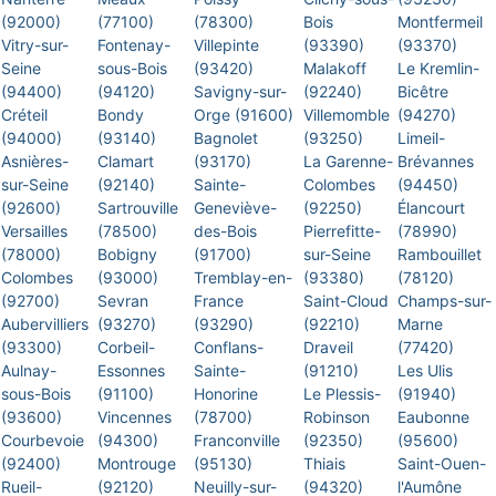
(92000)
(77100)
(78300)
Bois
Montfermeil
Vitry-sur-
Fontenay-
Villepinte
(93390)
(93370)
Seine
sous-Bois
(93420)
Malakoff
Le Kremlin-
(94400)
(94120)
Savigny-sur-
(92240)
Bicêtre
Créteil
Bondy
Orge (91600)
Villemomble
(94270)
(94000)
(93140)
Bagnolet
(93250)
Limeil-
Asnières-
Clamart
(93170)
La Garenne-
Brévannes
sur-Seine
(92140)
Sainte-
Colombes
(94450)
(92600)
Sartrouville
Geneviève-
(92250)
Élancourt
Versailles
(78500)
des-Bois
Pierrefitte-
(78990)
(78000)
Bobigny
(91700)
sur-Seine
Rambouillet
Colombes
(93000)
Tremblay-en-
(93380)
(78120)
(92700)
Sevran
France
Saint-Cloud
Champs-sur-
Aubervilliers
(93270)
(93290)
(92210)
Marne
(93300)
Corbeil-
Conflans-
Draveil
(77420)
Aulnay-
Essonnes
Sainte-
(91210)
Les Ulis
sous-Bois
(91100)
Honorine
Le Plessis-
(91940)
(93600)
Vincennes
(78700)
Robinson
Eaubonne
Courbevoie
(94300)
Franconville
(92350)
(95600)
(92400)
Montrouge
(95130)
Thiais
Saint-Ouen-
Rueil-
(92120)
Neuilly-sur-
(94320)
l'Aumône