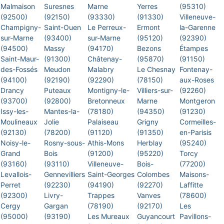
Malmaison
Suresnes
Marne
Yerres
(95310)
(92500)
(92150)
(93330)
(91330)
Villeneuve-
Champigny-
Saint-Ouen
Le Perreux-
Ermont
la-Garenne
sur-Marne
(93400)
sur-Marne
(95120)
(92390)
(94500)
Massy
(94170)
Bezons
Étampes
Saint-Maur-
(91300)
Châtenay-
(95870)
(91150)
des-Fossés
Meudon
Malabry
Le Chesnay
Fontenay-
(94100)
(92190)
(92290)
(78150)
aux-Roses
Drancy
Puteaux
Montigny-le-
Villiers-sur-
(92260)
(93700)
(92800)
Bretonneux
Marne
Montgeron
Issy-les-
Mantes-la-
(78180)
(94350)
(91230)
Moulineaux
Jolie
Palaiseau
Grigny
Cormeilles-
(92130)
(78200)
(91120)
(91350)
en-Parisis
Noisy-le-
Rosny-sous-
Athis-Mons
Herblay
(95240)
Grand
Bois
(91200)
(95220)
Torcy
(93160)
(93110)
Villeneuve-
Bois-
(77200)
Levallois-
Gennevilliers
Saint-Georges
Colombes
Maisons-
Perret
(92230)
(94190)
(92270)
Laffitte
(92300)
Livry-
Trappes
Vanves
(78600)
Cergy
Gargan
(78190)
(92170)
Les
(95000)
(93190)
Les Mureaux
Guyancourt
Pavillons-