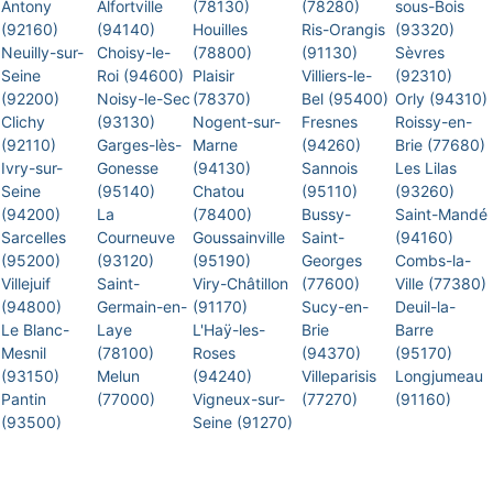
Antony
Alfortville
(78130)
(78280)
sous-Bois
(92160)
(94140)
Houilles
Ris-Orangis
(93320)
Neuilly-sur-
Choisy-le-
(78800)
(91130)
Sèvres
Seine
Roi (94600)
Plaisir
Villiers-le-
(92310)
(92200)
Noisy-le-Sec
(78370)
Bel (95400)
Orly (94310)
Clichy
(93130)
Nogent-sur-
Fresnes
Roissy-en-
(92110)
Garges-lès-
Marne
(94260)
Brie (77680)
Ivry-sur-
Gonesse
(94130)
Sannois
Les Lilas
Seine
(95140)
Chatou
(95110)
(93260)
(94200)
La
(78400)
Bussy-
Saint-Mandé
Sarcelles
Courneuve
Goussainville
Saint-
(94160)
(95200)
(93120)
(95190)
Georges
Combs-la-
Villejuif
Saint-
Viry-Châtillon
(77600)
Ville (77380)
(94800)
Germain-en-
(91170)
Sucy-en-
Deuil-la-
Le Blanc-
Laye
L'Haÿ-les-
Brie
Barre
Mesnil
(78100)
Roses
(94370)
(95170)
(93150)
Melun
(94240)
Villeparisis
Longjumeau
Pantin
(77000)
Vigneux-sur-
(77270)
(91160)
(93500)
Seine (91270)