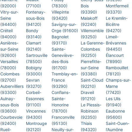
(92000)
(77100)
(78300)
Bois
Montfermeil
Vitry-sur-
Fontenay-
Villepinte
(93390)
(93370)
Seine
sous-Bois
(93420)
Malakoff
Le Kremlin-
(94400)
(94120)
Savigny-sur-
(92240)
Bicêtre
Créteil
Bondy
Orge (91600)
Villemomble
(94270)
(94000)
(93140)
Bagnolet
(93250)
Limeil-
Asnières-
Clamart
(93170)
La Garenne-
Brévannes
sur-Seine
(92140)
Sainte-
Colombes
(94450)
(92600)
Sartrouville
Geneviève-
(92250)
Élancourt
Versailles
(78500)
des-Bois
Pierrefitte-
(78990)
(78000)
Bobigny
(91700)
sur-Seine
Rambouillet
Colombes
(93000)
Tremblay-en-
(93380)
(78120)
(92700)
Sevran
France
Saint-Cloud
Champs-sur-
Aubervilliers
(93270)
(93290)
(92210)
Marne
(93300)
Corbeil-
Conflans-
Draveil
(77420)
Aulnay-
Essonnes
Sainte-
(91210)
Les Ulis
sous-Bois
(91100)
Honorine
Le Plessis-
(91940)
(93600)
Vincennes
(78700)
Robinson
Eaubonne
Courbevoie
(94300)
Franconville
(92350)
(95600)
(92400)
Montrouge
(95130)
Thiais
Saint-Ouen-
Rueil-
(92120)
Neuilly-sur-
(94320)
l'Aumône