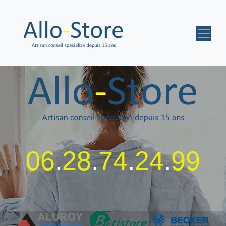
06
.
28
.
74
.
24
.
99