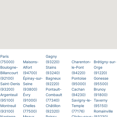
Paris
Gagny
(75000)
Maisons-
(93220)
Charenton-
Brétigny-sur-
Boulogne-
Alfort
Stains
le-Pont
Orge
Billancourt
(94700)
(93240)
(94220)
(91220)
(92100)
Épinay-sur-
Bagneux
Pontoise
Gonesse
Saint-Denis
Seine
(92220)
(95000)
(95500)
(93200)
(93800)
Pontault-
Cachan
Brunoy
Argenteuil
Évry
Combault
(94230)
(91800)
(95100)
(91000)
(77340)
Savigny-le-
Taverny
Montreuil
Chelles
Châtillon
Temple
(95150)
(93100)
(77500)
(92320)
(77176)
Romainville
Nanterre
Meaux
Poissy
Clichy-sous-
(93230)