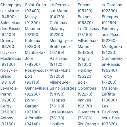
Champigny-
Saint-Ouen
Le Perreux-
Ermont
la-Garenne
sur-Marne
(93400)
sur-Marne
(95120)
(92390)
(94500)
Massy
(94170)
Bezons
Étampes
Saint-Maur-
(91300)
Châtenay-
(95870)
(91150)
des-Fossés
Meudon
Malabry
Le Chesnay
Fontenay-
(94100)
(92190)
(92290)
(78150)
aux-Roses
Drancy
Puteaux
Montigny-le-
Villiers-sur-
(92260)
(93700)
(92800)
Bretonneux
Marne
Montgeron
Issy-les-
Mantes-la-
(78180)
(94350)
(91230)
Moulineaux
Jolie
Palaiseau
Grigny
Cormeilles-
(92130)
(78200)
(91120)
(91350)
en-Parisis
Noisy-le-
Rosny-sous-
Athis-Mons
Herblay
(95240)
Grand
Bois
(91200)
(95220)
Torcy
(93160)
(93110)
Villeneuve-
Bois-
(77200)
Levallois-
Gennevilliers
Saint-Georges
Colombes
Maisons-
Perret
(92230)
(94190)
(92270)
Laffitte
(92300)
Livry-
Trappes
Vanves
(78600)
Cergy
Gargan
(78190)
(92170)
Les
(95000)
(93190)
Les Mureaux
Guyancourt
Pavillons-
Antony
Alfortville
(78130)
(78280)
sous-Bois
(92160)
(94140)
Houilles
Ris-Orangis
(93320)