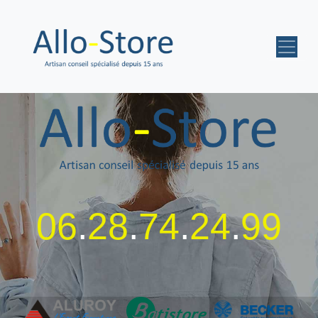
06
.
28
.
74
.
24
.
99