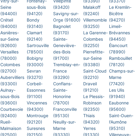
Vitry-sur-
Fontenay-
Villepinte
(93390)
(93370)
Seine
sous-Bois
(93420)
Malakoff
Le Kremlin-
(94400)
(94120)
Savigny-sur-
(92240)
Bicêtre
Créteil
Bondy
Orge (91600)
Villemomble
(94270)
(94000)
(93140)
Bagnolet
(93250)
Limeil-
Asnières-
Clamart
(93170)
La Garenne-
Brévannes
sur-Seine
(92140)
Sainte-
Colombes
(94450)
(92600)
Sartrouville
Geneviève-
(92250)
Élancourt
Versailles
(78500)
des-Bois
Pierrefitte-
(78990)
(78000)
Bobigny
(91700)
sur-Seine
Rambouillet
Colombes
(93000)
Tremblay-en-
(93380)
(78120)
(92700)
Sevran
France
Saint-Cloud
Champs-sur-
Aubervilliers
(93270)
(93290)
(92210)
Marne
(93300)
Corbeil-
Conflans-
Draveil
(77420)
Aulnay-
Essonnes
Sainte-
(91210)
Les Ulis
sous-Bois
(91100)
Honorine
Le Plessis-
(91940)
(93600)
Vincennes
(78700)
Robinson
Eaubonne
Courbevoie
(94300)
Franconville
(92350)
(95600)
(92400)
Montrouge
(95130)
Thiais
Saint-Ouen-
Rueil-
(92120)
Neuilly-sur-
(94320)
l'Aumône
Malmaison
Suresnes
Marne
Yerres
(95310)
(92500)
(92150)
(93330)
(91330)
Villeneuve-