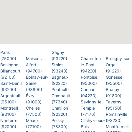
Paris
Gagny
(75000)
Maisons-
(93220)
Charenton-
Brétigny-sur-
Boulogne-
Alfort
Stains
le-Pont
Orge
Billancourt
(94700)
(93240)
(94220)
(91220)
(92100)
Épinay-sur-
Bagneux
Pontoise
Gonesse
Saint-Denis
Seine
(92220)
(95000)
(95500)
(93200)
(93800)
Pontault-
Cachan
Brunoy
Argenteuil
Évry
Combault
(94230)
(91800)
(95100)
(91000)
(77340)
Savigny-le-
Taverny
Montreuil
Chelles
Châtillon
Temple
(95150)
(93100)
(77500)
(92320)
(77176)
Romainville
Nanterre
Meaux
Poissy
Clichy-sous-
(93230)
(92000)
(77100)
(78300)
Bois
Montfermeil