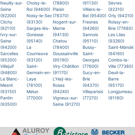
Neuilly-sur-
Choisy-le-
(78800)
(91130)
Sèvres
Seine
Roi (94600)
Plaisir
Villiers-le-
(92310)
(92200)
Noisy-le-Sec
(78370)
Bel (95400)
Orly (94310)
Clichy
(93130)
Nogent-sur-
Fresnes
Roissy-en-
(92110)
Garges-lès-
Marne
(94260)
Brie (77680)
Ivry-sur-
Gonesse
(94130)
Sannois
Les Lilas
Seine
(95140)
Chatou
(95110)
(93260)
(94200)
La
(78400)
Bussy-
Saint-Mandé
Sarcelles
Courneuve
Goussainville
Saint-
(94160)
(95200)
(93120)
(95190)
Georges
Combs-la-
Villejuif
Saint-
Viry-Châtillon
(77600)
Ville (77380)
(94800)
Germain-en-
(91170)
Sucy-en-
Deuil-la-
Le Blanc-
Laye
L'Haÿ-les-
Brie
Barre
Mesnil
(78100)
Roses
(94370)
(95170)
(93150)
Melun
(94240)
Villeparisis
Longjumeau
Pantin
(77000)
Vigneux-sur-
(77270)
(91160)
(93500)
Seine (91270)