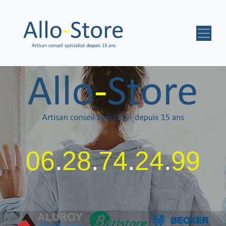
06
.
28
.
74
.
24
.
99