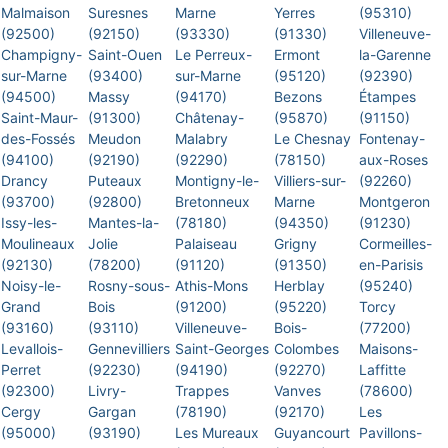
Malmaison
Suresnes
Marne
Yerres
(95310)
(92500)
(92150)
(93330)
(91330)
Villeneuve-
Champigny-
Saint-Ouen
Le Perreux-
Ermont
la-Garenne
sur-Marne
(93400)
sur-Marne
(95120)
(92390)
(94500)
Massy
(94170)
Bezons
Étampes
Saint-Maur-
(91300)
Châtenay-
(95870)
(91150)
des-Fossés
Meudon
Malabry
Le Chesnay
Fontenay-
(94100)
(92190)
(92290)
(78150)
aux-Roses
Drancy
Puteaux
Montigny-le-
Villiers-sur-
(92260)
(93700)
(92800)
Bretonneux
Marne
Montgeron
Issy-les-
Mantes-la-
(78180)
(94350)
(91230)
Moulineaux
Jolie
Palaiseau
Grigny
Cormeilles-
(92130)
(78200)
(91120)
(91350)
en-Parisis
Noisy-le-
Rosny-sous-
Athis-Mons
Herblay
(95240)
Grand
Bois
(91200)
(95220)
Torcy
(93160)
(93110)
Villeneuve-
Bois-
(77200)
Levallois-
Gennevilliers
Saint-Georges
Colombes
Maisons-
Perret
(92230)
(94190)
(92270)
Laffitte
(92300)
Livry-
Trappes
Vanves
(78600)
Cergy
Gargan
(78190)
(92170)
Les
(95000)
(93190)
Les Mureaux
Guyancourt
Pavillons-