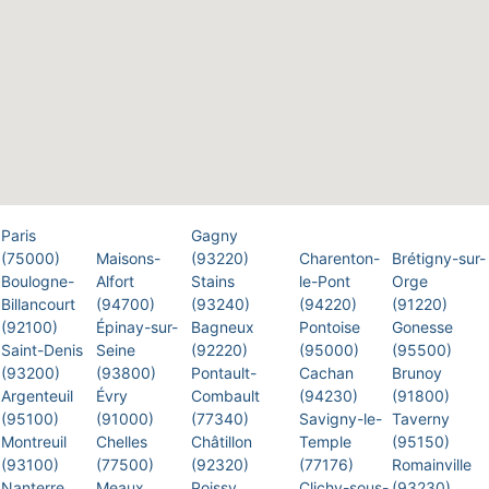
Paris
Gagny
(75000)
Maisons-
(93220)
Charenton-
Brétigny-sur-
Boulogne-
Alfort
Stains
le-Pont
Orge
Billancourt
(94700)
(93240)
(94220)
(91220)
(92100)
Épinay-sur-
Bagneux
Pontoise
Gonesse
Saint-Denis
Seine
(92220)
(95000)
(95500)
(93200)
(93800)
Pontault-
Cachan
Brunoy
Argenteuil
Évry
Combault
(94230)
(91800)
(95100)
(91000)
(77340)
Savigny-le-
Taverny
Montreuil
Chelles
Châtillon
Temple
(95150)
(93100)
(77500)
(92320)
(77176)
Romainville
Nanterre
Meaux
Poissy
Clichy-sous-
(93230)