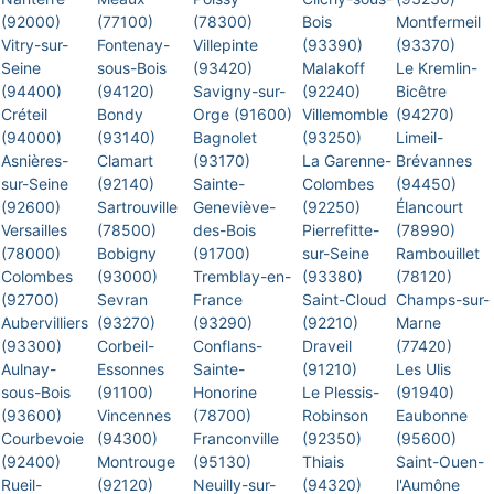
(92000)
(77100)
(78300)
Bois
Montfermeil
Vitry-sur-
Fontenay-
Villepinte
(93390)
(93370)
Seine
sous-Bois
(93420)
Malakoff
Le Kremlin-
(94400)
(94120)
Savigny-sur-
(92240)
Bicêtre
Créteil
Bondy
Orge (91600)
Villemomble
(94270)
(94000)
(93140)
Bagnolet
(93250)
Limeil-
Asnières-
Clamart
(93170)
La Garenne-
Brévannes
sur-Seine
(92140)
Sainte-
Colombes
(94450)
(92600)
Sartrouville
Geneviève-
(92250)
Élancourt
Versailles
(78500)
des-Bois
Pierrefitte-
(78990)
(78000)
Bobigny
(91700)
sur-Seine
Rambouillet
Colombes
(93000)
Tremblay-en-
(93380)
(78120)
(92700)
Sevran
France
Saint-Cloud
Champs-sur-
Aubervilliers
(93270)
(93290)
(92210)
Marne
(93300)
Corbeil-
Conflans-
Draveil
(77420)
Aulnay-
Essonnes
Sainte-
(91210)
Les Ulis
sous-Bois
(91100)
Honorine
Le Plessis-
(91940)
(93600)
Vincennes
(78700)
Robinson
Eaubonne
Courbevoie
(94300)
Franconville
(92350)
(95600)
(92400)
Montrouge
(95130)
Thiais
Saint-Ouen-
Rueil-
(92120)
Neuilly-sur-
(94320)
l'Aumône