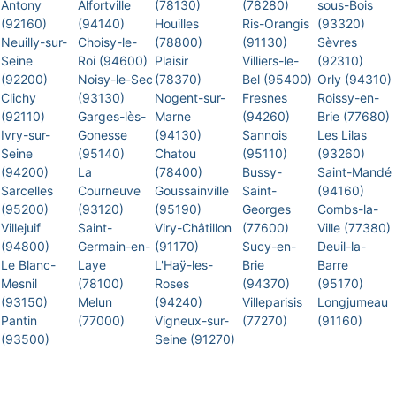
Antony
Alfortville
(78130)
(78280)
sous-Bois
(92160)
(94140)
Houilles
Ris-Orangis
(93320)
Neuilly-sur-
Choisy-le-
(78800)
(91130)
Sèvres
Seine
Roi (94600)
Plaisir
Villiers-le-
(92310)
(92200)
Noisy-le-Sec
(78370)
Bel (95400)
Orly (94310)
Clichy
(93130)
Nogent-sur-
Fresnes
Roissy-en-
(92110)
Garges-lès-
Marne
(94260)
Brie (77680)
Ivry-sur-
Gonesse
(94130)
Sannois
Les Lilas
Seine
(95140)
Chatou
(95110)
(93260)
(94200)
La
(78400)
Bussy-
Saint-Mandé
Sarcelles
Courneuve
Goussainville
Saint-
(94160)
(95200)
(93120)
(95190)
Georges
Combs-la-
Villejuif
Saint-
Viry-Châtillon
(77600)
Ville (77380)
(94800)
Germain-en-
(91170)
Sucy-en-
Deuil-la-
Le Blanc-
Laye
L'Haÿ-les-
Brie
Barre
Mesnil
(78100)
Roses
(94370)
(95170)
(93150)
Melun
(94240)
Villeparisis
Longjumeau
Pantin
(77000)
Vigneux-sur-
(77270)
(91160)
(93500)
Seine (91270)