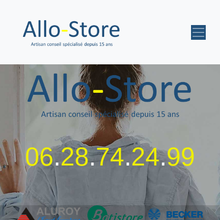
06
.
28
.
74
.
24
.
99