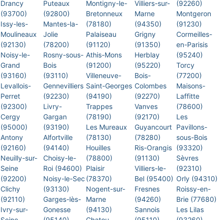
Drancy
Puteaux
Montigny-le-
Villiers-sur-
(92260)
(93700)
(92800)
Bretonneux
Marne
Montgeron
Issy-les-
Mantes-la-
(78180)
(94350)
(91230)
Moulineaux
Jolie
Palaiseau
Grigny
Cormeilles-
(92130)
(78200)
(91120)
(91350)
en-Parisis
Noisy-le-
Rosny-sous-
Athis-Mons
Herblay
(95240)
Grand
Bois
(91200)
(95220)
Torcy
(93160)
(93110)
Villeneuve-
Bois-
(77200)
Levallois-
Gennevilliers
Saint-Georges
Colombes
Maisons-
Perret
(92230)
(94190)
(92270)
Laffitte
(92300)
Livry-
Trappes
Vanves
(78600)
Cergy
Gargan
(78190)
(92170)
Les
(95000)
(93190)
Les Mureaux
Guyancourt
Pavillons-
Antony
Alfortville
(78130)
(78280)
sous-Bois
(92160)
(94140)
Houilles
Ris-Orangis
(93320)
Neuilly-sur-
Choisy-le-
(78800)
(91130)
Sèvres
Seine
Roi (94600)
Plaisir
Villiers-le-
(92310)
(92200)
Noisy-le-Sec
(78370)
Bel (95400)
Orly (94310)
Clichy
(93130)
Nogent-sur-
Fresnes
Roissy-en-
(92110)
Garges-lès-
Marne
(94260)
Brie (77680)
Ivry-sur-
Gonesse
(94130)
Sannois
Les Lilas
Seine
(95140)
Chatou
(95110)
(93260)