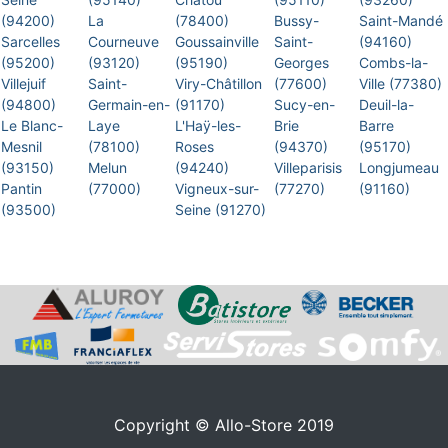
(94200)
La
(78400)
Bussy-
Saint-Mandé
Sarcelles
Courneuve
Goussainville
Saint-
(94160)
(95200)
(93120)
(95190)
Georges
Combs-la-
Villejuif
Saint-
Viry-Châtillon
(77600)
Ville (77380)
(94800)
Germain-en-
(91170)
Sucy-en-
Deuil-la-
Le Blanc-
Laye
L'Haÿ-les-
Brie
Barre
Mesnil
(78100)
Roses
(94370)
(95170)
(93150)
Melun
(94240)
Villeparisis
Longjumeau
Pantin
(77000)
Vigneux-sur-
(77270)
(91160)
(93500)
Seine (91270)
Copyright © Allo-Store 2019