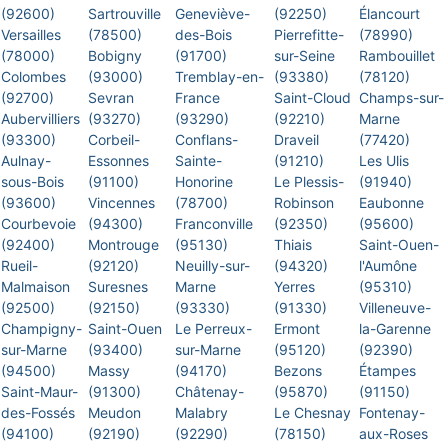
(92600)
Sartrouville
Geneviève-
(92250)
Élancourt
Versailles
(78500)
des-Bois
Pierrefitte-
(78990)
(78000)
Bobigny
(91700)
sur-Seine
Rambouillet
Colombes
(93000)
Tremblay-en-
(93380)
(78120)
(92700)
Sevran
France
Saint-Cloud
Champs-sur-
Aubervilliers
(93270)
(93290)
(92210)
Marne
(93300)
Corbeil-
Conflans-
Draveil
(77420)
Aulnay-
Essonnes
Sainte-
(91210)
Les Ulis
sous-Bois
(91100)
Honorine
Le Plessis-
(91940)
(93600)
Vincennes
(78700)
Robinson
Eaubonne
Courbevoie
(94300)
Franconville
(92350)
(95600)
(92400)
Montrouge
(95130)
Thiais
Saint-Ouen-
Rueil-
(92120)
Neuilly-sur-
(94320)
l'Aumône
Malmaison
Suresnes
Marne
Yerres
(95310)
(92500)
(92150)
(93330)
(91330)
Villeneuve-
Champigny-
Saint-Ouen
Le Perreux-
Ermont
la-Garenne
sur-Marne
(93400)
sur-Marne
(95120)
(92390)
(94500)
Massy
(94170)
Bezons
Étampes
Saint-Maur-
(91300)
Châtenay-
(95870)
(91150)
des-Fossés
Meudon
Malabry
Le Chesnay
Fontenay-
(94100)
(92190)
(92290)
(78150)
aux-Roses