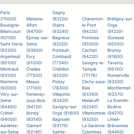
Paris
Gagny
(75000)
Maisons-
(93220)
Charenton-
Brétigny-sur-
Boulogne-
Alfort
Stains
le-Pont
Orge
Billancourt
(94700)
(93240)
(94220)
(91220)
(92100)
Épinay-sur-
Bagneux
Pontoise
Gonesse
Saint-Denis
Seine
(92220)
(95000)
(95500)
(93200)
(93800)
Pontault-
Cachan
Brunoy
Argenteuil
Évry
Combault
(94230)
(91800)
(95100)
(91000)
(77340)
Savigny-le-
Taverny
Montreuil
Chelles
Châtillon
Temple
(95150)
(93100)
(77500)
(92320)
(77176)
Romainville
Nanterre
Meaux
Poissy
Clichy-sous-
(93230)
(92000)
(77100)
(78300)
Bois
Montfermeil
Vitry-sur-
Fontenay-
Villepinte
(93390)
(93370)
Seine
sous-Bois
(93420)
Malakoff
Le Kremlin-
(94400)
(94120)
Savigny-sur-
(92240)
Bicêtre
Créteil
Bondy
Orge (91600)
Villemomble
(94270)
(94000)
(93140)
Bagnolet
(93250)
Limeil-
Asnières-
Clamart
(93170)
La Garenne-
Brévannes
sur-Seine
(92140)
Sainte-
Colombes
(94450)