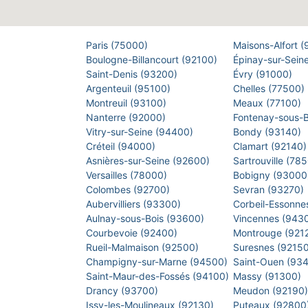
Paris (75000)
Maisons-Alfort 
Boulogne-Billancourt (92100)
Épinay-sur-Sein
Saint-Denis (93200)
Évry (91000)
Argenteuil (95100)
Chelles (77500)
Montreuil (93100)
Meaux (77100)
Nanterre (92000)
Fontenay-sous-
Vitry-sur-Seine (94400)
Bondy (93140)
Créteil (94000)
Clamart (92140
Asnières-sur-Seine (92600)
Sartrouville (78
Versailles (78000)
Bobigny (9300
Colombes (92700)
Sevran (93270)
Aubervilliers (93300)
Corbeil-Essonne
Aulnay-sous-Bois (93600)
Vincennes (943
Courbevoie (92400)
Montrouge (921
Rueil-Malmaison (92500)
Suresnes (9215
Champigny-sur-Marne (94500)
Saint-Ouen (93
Saint-Maur-des-Fossés (94100)
Massy (91300)
Drancy (93700)
Meudon (92190
Issy-les-Moulineaux (92130)
Puteaux (92800