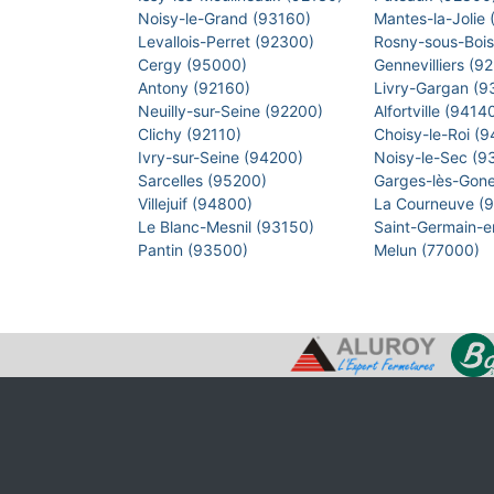
Noisy-le-Grand (93160)
Mantes-la-Jolie
Levallois-Perret (92300)
Rosny-sous-Boi
Cergy (95000)
Gennevilliers (9
Antony (92160)
Livry-Gargan (
Neuilly-sur-Seine (92200)
Alfortville (9414
Clichy (92110)
Choisy-le-Roi (
Ivry-sur-Seine (94200)
Noisy-le-Sec (
Sarcelles (95200)
Garges-lès-Gon
Villejuif (94800)
La Courneuve (
Le Blanc-Mesnil (93150)
Saint-Germain-
Pantin (93500)
Melun (77000)