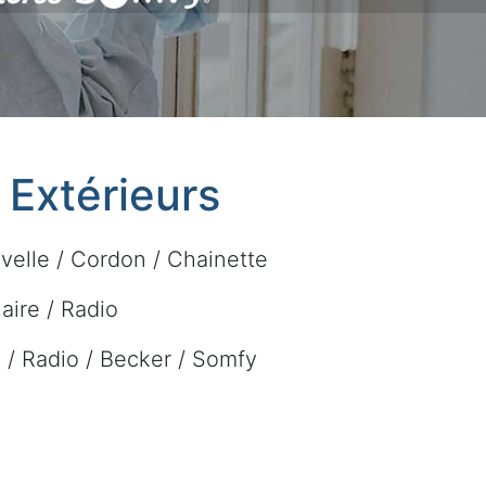
t Extérieurs
velle / Cordon / Chainette
laire / Radio
re / Radio / Becker / Somfy