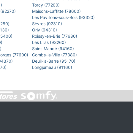
0)
Torcy (77200)
 (92270)
Maisons-Laffitte (78600)
)
Les Pavillons-sous-Bois (93320)
8280)
Sèvres (92310)
1130)
Orly (94310)
 (95400)
Roissy-en-Brie (77680)
0)
Les Lilas (93260)
0)
Saint-Mandé (94160)
eorges (77600)
Combs-la-Ville (77380)
(94370)
Deuil-la-Barre (95170)
7270)
Longjumeau (91160)