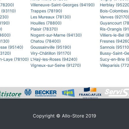
 (78200)
Villeneuve-Saint-Georges (94190)
Herblay (9522
s (93110)
Trappes (78190)
Bois-Colombes
2230)
Les Mureaux (78130)
Vanves (92170
93190)
Houilles (78800)
Guyancourt (7
0)
Plaisir (78370)
Ris-Orangis (9
94600)
Nogent-sur-Marne (94130)
Villiers-le-Bel
93130)
Chatou (78400)
Fresnes (9426
esse (95140)
Goussainville (95190)
Sannois (9511
93120)
Viry-Châtillon (91170)
Bussy-Saint-G
en-Laye (78100)
L'Haÿ-les-Roses (94240)
Sucy-en-Brie 
Vigneux-sur-Seine (91270)
Villeparisis (7
Copyright © Allo-Store 2019