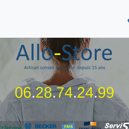
06
.
28
.
74
.
24
.
99