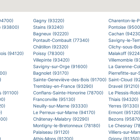
(94700)
Gagny (93220)
Charenton-le-
e (93800)
Stains (93240)
Pontoise (950
Bagneux (92220)
Cachan (9423
Pontault-Combault (77340)
Savigny-le-Te
Châtillon (92320)
Clichy-sous-Bo
Bois (94120)
Poissy (78300)
Malakoff (922
Villepinte (93420)
Villemomble (
)
Savigny-sur-Orge (91600)
La Garenne-Co
500)
Bagnolet (93170)
Pierrefitte-sur
0)
Sainte-Geneviève-des-Bois (91700)
Saint-Cloud (9
Tremblay-en-France (93290)
Draveil (91210
s (91100)
Conflans-Sainte-Honorine (78700)
Le Plessis-Rob
00)
Franconville (95130)
Thiais (94320)
20)
Neuilly-sur-Marne (93330)
Yerres (91330
0)
Le Perreux-sur-Marne (94170)
Ermont (95120
400)
Châtenay-Malabry (92290)
Bezons (9587
Montigny-le-Bretonneux (78180)
Le Chesnay (7
)
Palaiseau (91120)
Villiers-sur-M
)
Athis-Mons (91200)
Grigny (91350