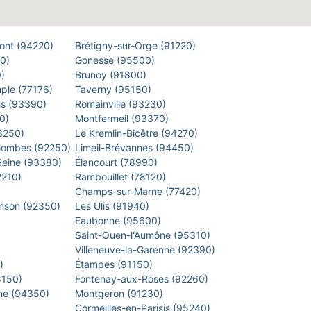
Pont (94220)
Brétigny-sur-Orge (91220)
00)
Gonesse (95500)
0)
Brunoy (91800)
mple (77176)
Taverny (95150)
is (93390)
Romainville (93230)
40)
Montfermeil (93370)
93250)
Le Kremlin-Bicêtre (94270)
lombes (92250)
Limeil-Brévannes (94450)
-Seine (93380)
Élancourt (78990)
2210)
Rambouillet (78120)
)
Champs-sur-Marne (77420)
inson (92350)
Les Ulis (91940)
Eaubonne (95600)
)
Saint-Ouen-l'Aumône (95310)
)
Villeneuve-la-Garenne (92390)
0)
Étampes (91150)
8150)
Fontenay-aux-Roses (92260)
arne (94350)
Montgeron (91230)
)
Cormeilles-en-Parisis (95240)