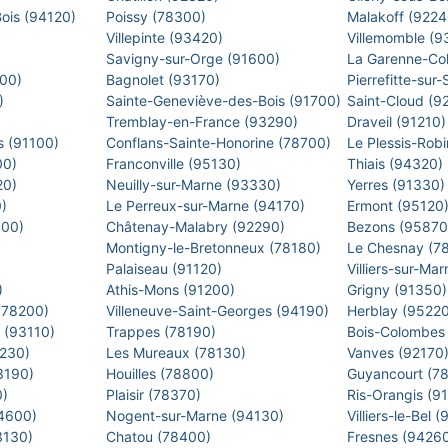
Bois (94120)
Poissy (78300)
Malakoff (922
Villepinte (93420)
Villemomble (
)
Savigny-sur-Orge (91600)
La Garenne-Co
500)
Bagnolet (93170)
Pierrefitte-sur
0)
Sainte-Geneviève-des-Bois (91700)
Saint-Cloud (9
Tremblay-en-France (93290)
Draveil (91210
s (91100)
Conflans-Sainte-Honorine (78700)
Le Plessis-Rob
00)
Franconville (95130)
Thiais (94320)
20)
Neuilly-sur-Marne (93330)
Yerres (91330
0)
Le Perreux-sur-Marne (94170)
Ermont (95120
400)
Châtenay-Malabry (92290)
Bezons (9587
Montigny-le-Bretonneux (78180)
Le Chesnay (7
)
Palaiseau (91120)
Villiers-sur-M
)
Athis-Mons (91200)
Grigny (91350
 (78200)
Villeneuve-Saint-Georges (94190)
Herblay (9522
s (93110)
Trappes (78190)
Bois-Colombes
2230)
Les Mureaux (78130)
Vanves (92170
93190)
Houilles (78800)
Guyancourt (7
0)
Plaisir (78370)
Ris-Orangis (9
94600)
Nogent-sur-Marne (94130)
Villiers-le-Bel
93130)
Chatou (78400)
Fresnes (9426