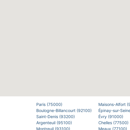
Paris (75000)
Maisons-Alfort 
Boulogne-Billancourt (92100)
Épinay-sur-Sein
Saint-Denis (93200)
Évry (91000)
Argenteuil (95100)
Chelles (77500)
Montreuil (93100)
Meaux (77100)