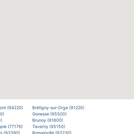
Pont (94220)
Brétigny-sur-Orge (91220)
00)
Gonesse (95500)
0)
Brunoy (91800)
mple (77176)
Taverny (95150)
is (93390)
Romainville (93230)