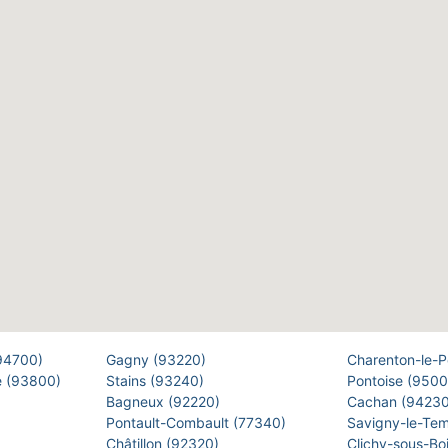
(94700)
Gagny (93220)
Charenton-le-
e (93800)
Stains (93240)
Pontoise (950
Bagneux (92220)
Cachan (9423
Pontault-Combault (77340)
Savigny-le-Te
Châtillon (92320)
Clichy-sous-Bo