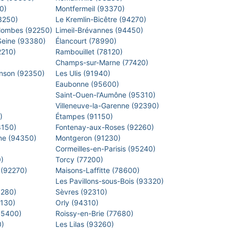
40)
Montfermeil (93370)
93250)
Le Kremlin-Bicêtre (94270)
lombes (92250)
Limeil-Brévannes (94450)
-Seine (93380)
Élancourt (78990)
2210)
Rambouillet (78120)
)
Champs-sur-Marne (77420)
inson (92350)
Les Ulis (91940)
Eaubonne (95600)
)
Saint-Ouen-l'Aumône (95310)
)
Villeneuve-la-Garenne (92390)
0)
Étampes (91150)
8150)
Fontenay-aux-Roses (92260)
arne (94350)
Montgeron (91230)
)
Cormeilles-en-Parisis (95240)
0)
Torcy (77200)
 (92270)
Maisons-Laffitte (78600)
)
Les Pavillons-sous-Bois (93320)
8280)
Sèvres (92310)
1130)
Orly (94310)
 (95400)
Roissy-en-Brie (77680)
0)
Les Lilas (93260)