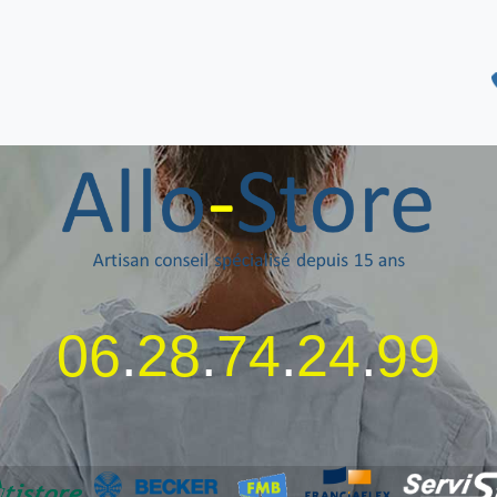
06
.
28
.
74
.
24
.
99