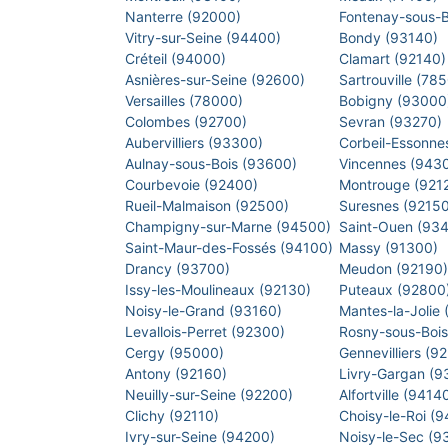
Nanterre (92000)
Fontenay-sous-
Vitry-sur-Seine (94400)
Bondy (93140)
Créteil (94000)
Clamart (92140
Asnières-sur-Seine (92600)
Sartrouville (78
Versailles (78000)
Bobigny (9300
Colombes (92700)
Sevran (93270)
Aubervilliers (93300)
Corbeil-Essonne
Aulnay-sous-Bois (93600)
Vincennes (943
Courbevoie (92400)
Montrouge (921
Rueil-Malmaison (92500)
Suresnes (9215
Champigny-sur-Marne (94500)
Saint-Ouen (93
Saint-Maur-des-Fossés (94100)
Massy (91300)
Drancy (93700)
Meudon (92190
Issy-les-Moulineaux (92130)
Puteaux (92800
Noisy-le-Grand (93160)
Mantes-la-Jolie
Levallois-Perret (92300)
Rosny-sous-Boi
Cergy (95000)
Gennevilliers (9
Antony (92160)
Livry-Gargan (
Neuilly-sur-Seine (92200)
Alfortville (9414
Clichy (92110)
Choisy-le-Roi (
Ivry-sur-Seine (94200)
Noisy-le-Sec (