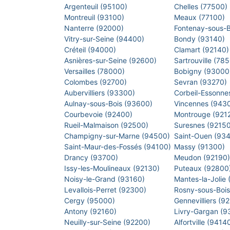
Argenteuil (95100)
Chelles (77500)
Montreuil (93100)
Meaux (77100)
Nanterre (92000)
Fontenay-sous-
Vitry-sur-Seine (94400)
Bondy (93140)
Créteil (94000)
Clamart (92140
Asnières-sur-Seine (92600)
Sartrouville (78
Versailles (78000)
Bobigny (9300
Colombes (92700)
Sevran (93270)
Aubervilliers (93300)
Corbeil-Essonne
Aulnay-sous-Bois (93600)
Vincennes (943
Courbevoie (92400)
Montrouge (921
Rueil-Malmaison (92500)
Suresnes (9215
Champigny-sur-Marne (94500)
Saint-Ouen (93
Saint-Maur-des-Fossés (94100)
Massy (91300)
Drancy (93700)
Meudon (92190
Issy-les-Moulineaux (92130)
Puteaux (92800
Noisy-le-Grand (93160)
Mantes-la-Jolie
Levallois-Perret (92300)
Rosny-sous-Boi
Cergy (95000)
Gennevilliers (9
Antony (92160)
Livry-Gargan (
Neuilly-sur-Seine (92200)
Alfortville (9414