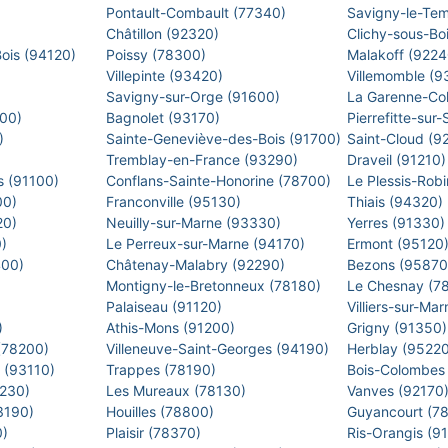
Pontault-Combault (77340)
Savigny-le-Te
Châtillon (92320)
Clichy-sous-Bo
Bois (94120)
Poissy (78300)
Malakoff (922
Villepinte (93420)
Villemomble (
)
Savigny-sur-Orge (91600)
La Garenne-Co
500)
Bagnolet (93170)
Pierrefitte-sur
0)
Sainte-Geneviève-des-Bois (91700)
Saint-Cloud (9
Tremblay-en-France (93290)
Draveil (91210
s (91100)
Conflans-Sainte-Honorine (78700)
Le Plessis-Rob
00)
Franconville (95130)
Thiais (94320)
20)
Neuilly-sur-Marne (93330)
Yerres (91330
0)
Le Perreux-sur-Marne (94170)
Ermont (95120
400)
Châtenay-Malabry (92290)
Bezons (9587
Montigny-le-Bretonneux (78180)
Le Chesnay (7
)
Palaiseau (91120)
Villiers-sur-M
)
Athis-Mons (91200)
Grigny (91350
 (78200)
Villeneuve-Saint-Georges (94190)
Herblay (9522
s (93110)
Trappes (78190)
Bois-Colombes
2230)
Les Mureaux (78130)
Vanves (92170
93190)
Houilles (78800)
Guyancourt (7
0)
Plaisir (78370)
Ris-Orangis (9