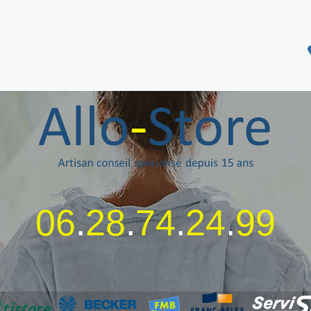
06
.
28
.
74
.
24
.
99