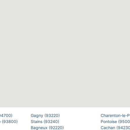
(94700)
Gagny (93220)
Charenton-le-
e (93800)
Stains (93240)
Pontoise (950
Bagneux (92220)
Cachan (9423