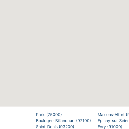
Paris (75000)
Maisons-Alfort 
Boulogne-Billancourt (92100)
Épinay-sur-Sein
Saint-Denis (93200)
Évry (91000)