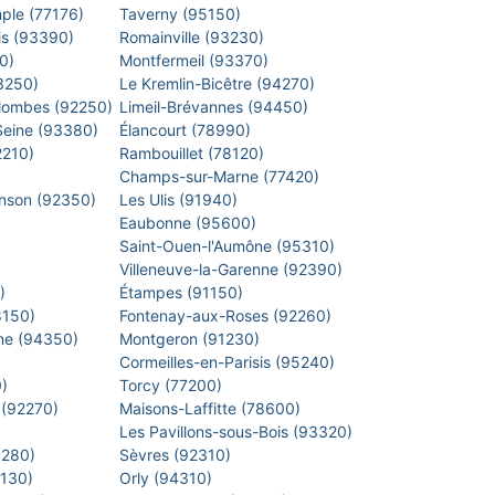
mple (77176)
Taverny (95150)
is (93390)
Romainville (93230)
40)
Montfermeil (93370)
93250)
Le Kremlin-Bicêtre (94270)
lombes (92250)
Limeil-Brévannes (94450)
-Seine (93380)
Élancourt (78990)
2210)
Rambouillet (78120)
)
Champs-sur-Marne (77420)
inson (92350)
Les Ulis (91940)
Eaubonne (95600)
)
Saint-Ouen-l'Aumône (95310)
)
Villeneuve-la-Garenne (92390)
0)
Étampes (91150)
8150)
Fontenay-aux-Roses (92260)
arne (94350)
Montgeron (91230)
)
Cormeilles-en-Parisis (95240)
0)
Torcy (77200)
 (92270)
Maisons-Laffitte (78600)
)
Les Pavillons-sous-Bois (93320)
8280)
Sèvres (92310)
1130)
Orly (94310)