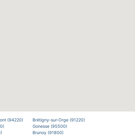
Pont (94220)
Brétigny-sur-Orge (91220)
00)
Gonesse (95500)
0)
Brunoy (91800)