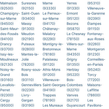
Malmaison
Suresnes
Marne
Yerres
(95310)
(92500)
(92150)
(93330)
(91330)
Villeneuve-
Champigny-
Saint-Ouen
Le Perreux-
Ermont
la-Garenne
sur-Marne
(93400)
sur-Marne
(95120)
(92390)
(94500)
Massy
(94170)
Bezons
Étampes
Saint-Maur-
(91300)
Châtenay-
(95870)
(91150)
des-Fossés
Meudon
Malabry
Le Chesnay
Fontenay-
(94100)
(92190)
(92290)
(78150)
aux-Roses
Drancy
Puteaux
Montigny-le-
Villiers-sur-
(92260)
(93700)
(92800)
Bretonneux
Marne
Montgeron
Issy-les-
Mantes-la-
(78180)
(94350)
(91230)
Moulineaux
Jolie
Palaiseau
Grigny
Cormeilles-
(92130)
(78200)
(91120)
(91350)
en-Parisis
Noisy-le-
Rosny-sous-
Athis-Mons
Herblay
(95240)
Grand
Bois
(91200)
(95220)
Torcy
(93160)
(93110)
Villeneuve-
Bois-
(77200)
Levallois-
Gennevilliers
Saint-Georges
Colombes
Maisons-
Perret
(92230)
(94190)
(92270)
Laffitte
(92300)
Livry-
Trappes
Vanves
(78600)
Cergy
Gargan
(78190)
(92170)
Les
(95000)
(93190)
Les Mureaux
Guyancourt
Pavillons-