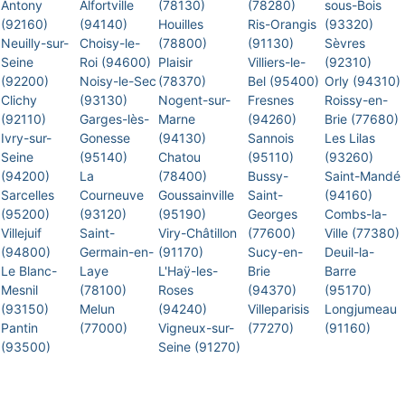
Antony
Alfortville
(78130)
(78280)
sous-Bois
(92160)
(94140)
Houilles
Ris-Orangis
(93320)
Neuilly-sur-
Choisy-le-
(78800)
(91130)
Sèvres
Seine
Roi (94600)
Plaisir
Villiers-le-
(92310)
(92200)
Noisy-le-Sec
(78370)
Bel (95400)
Orly (94310)
Clichy
(93130)
Nogent-sur-
Fresnes
Roissy-en-
(92110)
Garges-lès-
Marne
(94260)
Brie (77680)
Ivry-sur-
Gonesse
(94130)
Sannois
Les Lilas
Seine
(95140)
Chatou
(95110)
(93260)
(94200)
La
(78400)
Bussy-
Saint-Mandé
Sarcelles
Courneuve
Goussainville
Saint-
(94160)
(95200)
(93120)
(95190)
Georges
Combs-la-
Villejuif
Saint-
Viry-Châtillon
(77600)
Ville (77380)
(94800)
Germain-en-
(91170)
Sucy-en-
Deuil-la-
Le Blanc-
Laye
L'Haÿ-les-
Brie
Barre
Mesnil
(78100)
Roses
(94370)
(95170)
(93150)
Melun
(94240)
Villeparisis
Longjumeau
Pantin
(77000)
Vigneux-sur-
(77270)
(91160)
(93500)
Seine (91270)