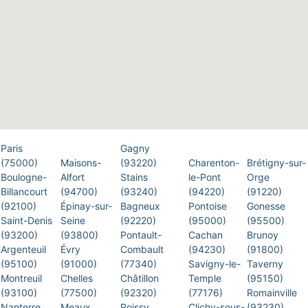
Paris
Gagny
(75000)
Maisons-
(93220)
Charenton-
Brétigny-sur-
Boulogne-
Alfort
Stains
le-Pont
Orge
Billancourt
(94700)
(93240)
(94220)
(91220)
(92100)
Épinay-sur-
Bagneux
Pontoise
Gonesse
Saint-Denis
Seine
(92220)
(95000)
(95500)
(93200)
(93800)
Pontault-
Cachan
Brunoy
Argenteuil
Évry
Combault
(94230)
(91800)
(95100)
(91000)
(77340)
Savigny-le-
Taverny
Montreuil
Chelles
Châtillon
Temple
(95150)
(93100)
(77500)
(92320)
(77176)
Romainville
Nanterre
Meaux
Poissy
Clichy-sous-
(93230)