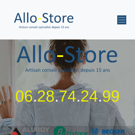
06
.
28
.
74
.
24
.
99