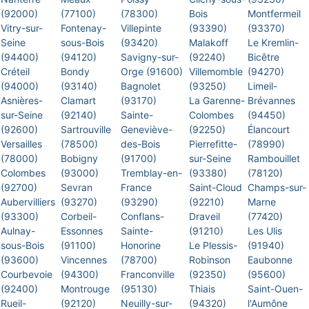
(92000)
(77100)
(78300)
Bois
Montfermeil
Vitry-sur-
Fontenay-
Villepinte
(93390)
(93370)
Seine
sous-Bois
(93420)
Malakoff
Le Kremlin-
(94400)
(94120)
Savigny-sur-
(92240)
Bicêtre
Créteil
Bondy
Orge (91600)
Villemomble
(94270)
(94000)
(93140)
Bagnolet
(93250)
Limeil-
Asnières-
Clamart
(93170)
La Garenne-
Brévannes
sur-Seine
(92140)
Sainte-
Colombes
(94450)
(92600)
Sartrouville
Geneviève-
(92250)
Élancourt
Versailles
(78500)
des-Bois
Pierrefitte-
(78990)
(78000)
Bobigny
(91700)
sur-Seine
Rambouillet
Colombes
(93000)
Tremblay-en-
(93380)
(78120)
(92700)
Sevran
France
Saint-Cloud
Champs-sur-
Aubervilliers
(93270)
(93290)
(92210)
Marne
(93300)
Corbeil-
Conflans-
Draveil
(77420)
Aulnay-
Essonnes
Sainte-
(91210)
Les Ulis
sous-Bois
(91100)
Honorine
Le Plessis-
(91940)
(93600)
Vincennes
(78700)
Robinson
Eaubonne
Courbevoie
(94300)
Franconville
(92350)
(95600)
(92400)
Montrouge
(95130)
Thiais
Saint-Ouen-
Rueil-
(92120)
Neuilly-sur-
(94320)
l'Aumône