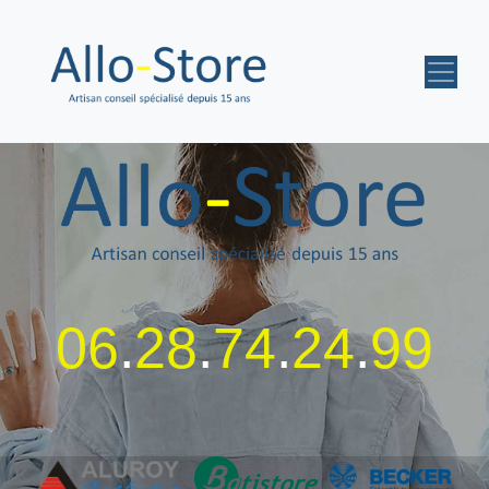
06
.
28
.
74
.
24
.
99