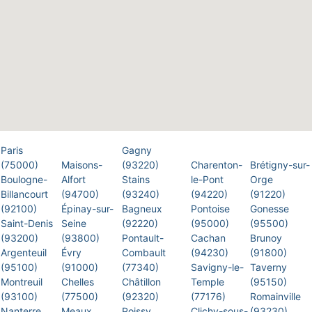
Paris
Gagny
(75000)
Maisons-
(93220)
Charenton-
Brétigny-sur-
Boulogne-
Alfort
Stains
le-Pont
Orge
Billancourt
(94700)
(93240)
(94220)
(91220)
(92100)
Épinay-sur-
Bagneux
Pontoise
Gonesse
Saint-Denis
Seine
(92220)
(95000)
(95500)
(93200)
(93800)
Pontault-
Cachan
Brunoy
Argenteuil
Évry
Combault
(94230)
(91800)
(95100)
(91000)
(77340)
Savigny-le-
Taverny
Montreuil
Chelles
Châtillon
Temple
(95150)
(93100)
(77500)
(92320)
(77176)
Romainville
Nanterre
Meaux
Poissy
Clichy-sous-
(93230)