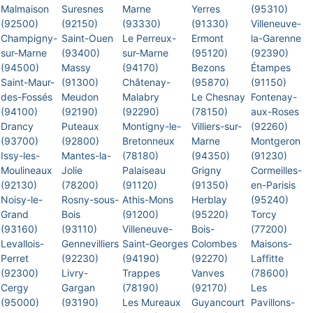
Malmaison
Suresnes
Marne
Yerres
(95310)
(92500)
(92150)
(93330)
(91330)
Villeneuve-
Champigny-
Saint-Ouen
Le Perreux-
Ermont
la-Garenne
sur-Marne
(93400)
sur-Marne
(95120)
(92390)
(94500)
Massy
(94170)
Bezons
Étampes
Saint-Maur-
(91300)
Châtenay-
(95870)
(91150)
des-Fossés
Meudon
Malabry
Le Chesnay
Fontenay-
(94100)
(92190)
(92290)
(78150)
aux-Roses
Drancy
Puteaux
Montigny-le-
Villiers-sur-
(92260)
(93700)
(92800)
Bretonneux
Marne
Montgeron
Issy-les-
Mantes-la-
(78180)
(94350)
(91230)
Moulineaux
Jolie
Palaiseau
Grigny
Cormeilles-
(92130)
(78200)
(91120)
(91350)
en-Parisis
Noisy-le-
Rosny-sous-
Athis-Mons
Herblay
(95240)
Grand
Bois
(91200)
(95220)
Torcy
(93160)
(93110)
Villeneuve-
Bois-
(77200)
Levallois-
Gennevilliers
Saint-Georges
Colombes
Maisons-
Perret
(92230)
(94190)
(92270)
Laffitte
(92300)
Livry-
Trappes
Vanves
(78600)
Cergy
Gargan
(78190)
(92170)
Les
(95000)
(93190)
Les Mureaux
Guyancourt
Pavillons-