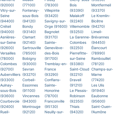
(92000)
(77100)
(78300)
Bois
Montfermeil
Vitry-sur-
Fontenay-
Villepinte
(93390)
(93370)
Seine
sous-Bois
(93420)
Malakoff
Le Kremlin-
(94400)
(94120)
Savigny-sur-
(92240)
Bicêtre
Créteil
Bondy
Orge (91600)
Villemomble
(94270)
(94000)
(93140)
Bagnolet
(93250)
Limeil-
Asnières-
Clamart
(93170)
La Garenne-
Brévannes
sur-Seine
(92140)
Sainte-
Colombes
(94450)
(92600)
Sartrouville
Geneviève-
(92250)
Élancourt
Versailles
(78500)
des-Bois
Pierrefitte-
(78990)
(78000)
Bobigny
(91700)
sur-Seine
Rambouillet
Colombes
(93000)
Tremblay-en-
(93380)
(78120)
(92700)
Sevran
France
Saint-Cloud
Champs-sur-
Aubervilliers
(93270)
(93290)
(92210)
Marne
(93300)
Corbeil-
Conflans-
Draveil
(77420)
Aulnay-
Essonnes
Sainte-
(91210)
Les Ulis
sous-Bois
(91100)
Honorine
Le Plessis-
(91940)
(93600)
Vincennes
(78700)
Robinson
Eaubonne
Courbevoie
(94300)
Franconville
(92350)
(95600)
(92400)
Montrouge
(95130)
Thiais
Saint-Ouen-
Rueil-
(92120)
Neuilly-sur-
(94320)
l'Aumône