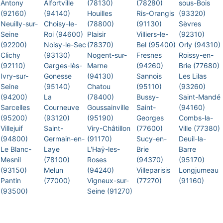
Antony
Alfortville
(78130)
(78280)
sous-Bois
(92160)
(94140)
Houilles
Ris-Orangis
(93320)
Neuilly-sur-
Choisy-le-
(78800)
(91130)
Sèvres
Seine
Roi (94600)
Plaisir
Villiers-le-
(92310)
(92200)
Noisy-le-Sec
(78370)
Bel (95400)
Orly (94310)
Clichy
(93130)
Nogent-sur-
Fresnes
Roissy-en-
(92110)
Garges-lès-
Marne
(94260)
Brie (77680)
Ivry-sur-
Gonesse
(94130)
Sannois
Les Lilas
Seine
(95140)
Chatou
(95110)
(93260)
(94200)
La
(78400)
Bussy-
Saint-Mandé
Sarcelles
Courneuve
Goussainville
Saint-
(94160)
(95200)
(93120)
(95190)
Georges
Combs-la-
Villejuif
Saint-
Viry-Châtillon
(77600)
Ville (77380)
(94800)
Germain-en-
(91170)
Sucy-en-
Deuil-la-
Le Blanc-
Laye
L'Haÿ-les-
Brie
Barre
Mesnil
(78100)
Roses
(94370)
(95170)
(93150)
Melun
(94240)
Villeparisis
Longjumeau
Pantin
(77000)
Vigneux-sur-
(77270)
(91160)
(93500)
Seine (91270)