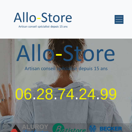
06
.
28
.
74
.
24
.
99