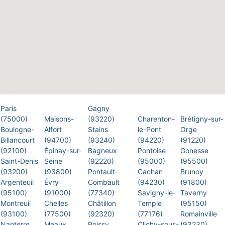
Paris
Gagny
(75000)
Maisons-
(93220)
Charenton-
Brétigny-sur-
Boulogne-
Alfort
Stains
le-Pont
Orge
Billancourt
(94700)
(93240)
(94220)
(91220)
(92100)
Épinay-sur-
Bagneux
Pontoise
Gonesse
Saint-Denis
Seine
(92220)
(95000)
(95500)
(93200)
(93800)
Pontault-
Cachan
Brunoy
Argenteuil
Évry
Combault
(94230)
(91800)
(95100)
(91000)
(77340)
Savigny-le-
Taverny
Montreuil
Chelles
Châtillon
Temple
(95150)
(93100)
(77500)
(92320)
(77176)
Romainville
Nanterre
Meaux
Poissy
Clichy-sous-
(93230)