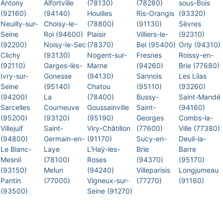
Antony
Alfortville
(78130)
(78280)
sous-Bois
(92160)
(94140)
Houilles
Ris-Orangis
(93320)
Neuilly-sur-
Choisy-le-
(78800)
(91130)
Sèvres
Seine
Roi (94600)
Plaisir
Villiers-le-
(92310)
(92200)
Noisy-le-Sec
(78370)
Bel (95400)
Orly (94310)
Clichy
(93130)
Nogent-sur-
Fresnes
Roissy-en-
(92110)
Garges-lès-
Marne
(94260)
Brie (77680)
Ivry-sur-
Gonesse
(94130)
Sannois
Les Lilas
Seine
(95140)
Chatou
(95110)
(93260)
(94200)
La
(78400)
Bussy-
Saint-Mandé
Sarcelles
Courneuve
Goussainville
Saint-
(94160)
(95200)
(93120)
(95190)
Georges
Combs-la-
Villejuif
Saint-
Viry-Châtillon
(77600)
Ville (77380)
(94800)
Germain-en-
(91170)
Sucy-en-
Deuil-la-
Le Blanc-
Laye
L'Haÿ-les-
Brie
Barre
Mesnil
(78100)
Roses
(94370)
(95170)
(93150)
Melun
(94240)
Villeparisis
Longjumeau
Pantin
(77000)
Vigneux-sur-
(77270)
(91160)
(93500)
Seine (91270)