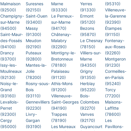
Malmaison
Suresnes
Marne
Yerres
(95310)
(92500)
(92150)
(93330)
(91330)
Villeneuve-
Champigny-
Saint-Ouen
Le Perreux-
Ermont
la-Garenne
sur-Marne
(93400)
sur-Marne
(95120)
(92390)
(94500)
Massy
(94170)
Bezons
Étampes
Saint-Maur-
(91300)
Châtenay-
(95870)
(91150)
des-Fossés
Meudon
Malabry
Le Chesnay
Fontenay-
(94100)
(92190)
(92290)
(78150)
aux-Roses
Drancy
Puteaux
Montigny-le-
Villiers-sur-
(92260)
(93700)
(92800)
Bretonneux
Marne
Montgeron
Issy-les-
Mantes-la-
(78180)
(94350)
(91230)
Moulineaux
Jolie
Palaiseau
Grigny
Cormeilles-
(92130)
(78200)
(91120)
(91350)
en-Parisis
Noisy-le-
Rosny-sous-
Athis-Mons
Herblay
(95240)
Grand
Bois
(91200)
(95220)
Torcy
(93160)
(93110)
Villeneuve-
Bois-
(77200)
Levallois-
Gennevilliers
Saint-Georges
Colombes
Maisons-
Perret
(92230)
(94190)
(92270)
Laffitte
(92300)
Livry-
Trappes
Vanves
(78600)
Cergy
Gargan
(78190)
(92170)
Les
(95000)
(93190)
Les Mureaux
Guyancourt
Pavillons-