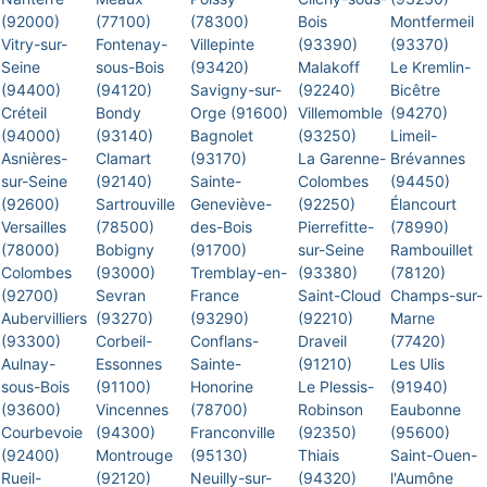
(92000)
(77100)
(78300)
Bois
Montfermeil
Vitry-sur-
Fontenay-
Villepinte
(93390)
(93370)
Seine
sous-Bois
(93420)
Malakoff
Le Kremlin-
(94400)
(94120)
Savigny-sur-
(92240)
Bicêtre
Créteil
Bondy
Orge (91600)
Villemomble
(94270)
(94000)
(93140)
Bagnolet
(93250)
Limeil-
Asnières-
Clamart
(93170)
La Garenne-
Brévannes
sur-Seine
(92140)
Sainte-
Colombes
(94450)
(92600)
Sartrouville
Geneviève-
(92250)
Élancourt
Versailles
(78500)
des-Bois
Pierrefitte-
(78990)
(78000)
Bobigny
(91700)
sur-Seine
Rambouillet
Colombes
(93000)
Tremblay-en-
(93380)
(78120)
(92700)
Sevran
France
Saint-Cloud
Champs-sur-
Aubervilliers
(93270)
(93290)
(92210)
Marne
(93300)
Corbeil-
Conflans-
Draveil
(77420)
Aulnay-
Essonnes
Sainte-
(91210)
Les Ulis
sous-Bois
(91100)
Honorine
Le Plessis-
(91940)
(93600)
Vincennes
(78700)
Robinson
Eaubonne
Courbevoie
(94300)
Franconville
(92350)
(95600)
(92400)
Montrouge
(95130)
Thiais
Saint-Ouen-
Rueil-
(92120)
Neuilly-sur-
(94320)
l'Aumône