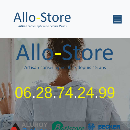
06
.
28
.
74
.
24
.
99