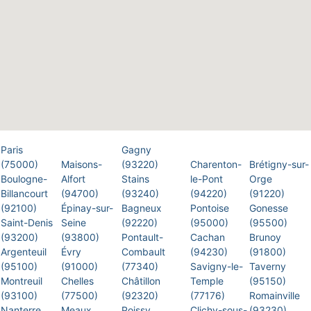
Paris
Gagny
(75000)
Maisons-
(93220)
Charenton-
Brétigny-sur-
Boulogne-
Alfort
Stains
le-Pont
Orge
Billancourt
(94700)
(93240)
(94220)
(91220)
(92100)
Épinay-sur-
Bagneux
Pontoise
Gonesse
Saint-Denis
Seine
(92220)
(95000)
(95500)
(93200)
(93800)
Pontault-
Cachan
Brunoy
Argenteuil
Évry
Combault
(94230)
(91800)
(95100)
(91000)
(77340)
Savigny-le-
Taverny
Montreuil
Chelles
Châtillon
Temple
(95150)
(93100)
(77500)
(92320)
(77176)
Romainville
Nanterre
Meaux
Poissy
Clichy-sous-
(93230)