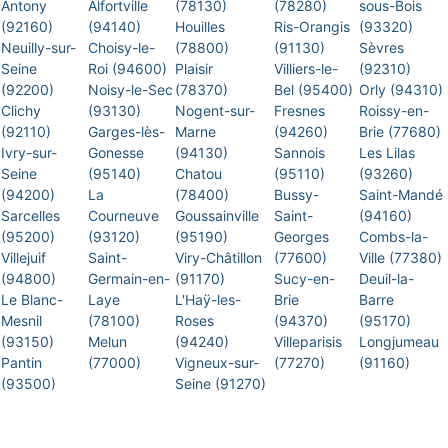
Antony
Alfortville
(78130)
(78280)
sous-Bois
(92160)
(94140)
Houilles
Ris-Orangis
(93320)
Neuilly-sur-
Choisy-le-
(78800)
(91130)
Sèvres
Seine
Roi (94600)
Plaisir
Villiers-le-
(92310)
(92200)
Noisy-le-Sec
(78370)
Bel (95400)
Orly (94310)
Clichy
(93130)
Nogent-sur-
Fresnes
Roissy-en-
(92110)
Garges-lès-
Marne
(94260)
Brie (77680)
Ivry-sur-
Gonesse
(94130)
Sannois
Les Lilas
Seine
(95140)
Chatou
(95110)
(93260)
(94200)
La
(78400)
Bussy-
Saint-Mandé
Sarcelles
Courneuve
Goussainville
Saint-
(94160)
(95200)
(93120)
(95190)
Georges
Combs-la-
Villejuif
Saint-
Viry-Châtillon
(77600)
Ville (77380)
(94800)
Germain-en-
(91170)
Sucy-en-
Deuil-la-
Le Blanc-
Laye
L'Haÿ-les-
Brie
Barre
Mesnil
(78100)
Roses
(94370)
(95170)
(93150)
Melun
(94240)
Villeparisis
Longjumeau
Pantin
(77000)
Vigneux-sur-
(77270)
(91160)
(93500)
Seine (91270)