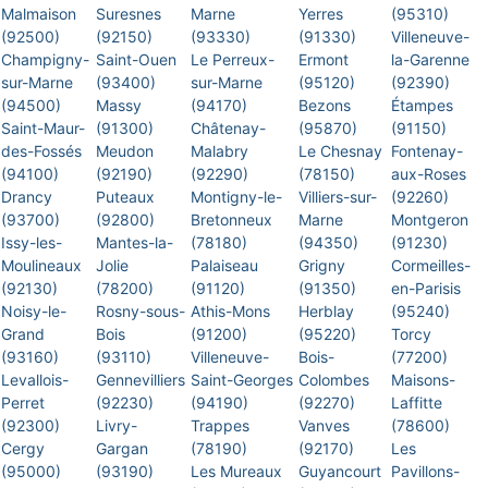
Malmaison
Suresnes
Marne
Yerres
(95310)
(92500)
(92150)
(93330)
(91330)
Villeneuve-
Champigny-
Saint-Ouen
Le Perreux-
Ermont
la-Garenne
sur-Marne
(93400)
sur-Marne
(95120)
(92390)
(94500)
Massy
(94170)
Bezons
Étampes
Saint-Maur-
(91300)
Châtenay-
(95870)
(91150)
des-Fossés
Meudon
Malabry
Le Chesnay
Fontenay-
(94100)
(92190)
(92290)
(78150)
aux-Roses
Drancy
Puteaux
Montigny-le-
Villiers-sur-
(92260)
(93700)
(92800)
Bretonneux
Marne
Montgeron
Issy-les-
Mantes-la-
(78180)
(94350)
(91230)
Moulineaux
Jolie
Palaiseau
Grigny
Cormeilles-
(92130)
(78200)
(91120)
(91350)
en-Parisis
Noisy-le-
Rosny-sous-
Athis-Mons
Herblay
(95240)
Grand
Bois
(91200)
(95220)
Torcy
(93160)
(93110)
Villeneuve-
Bois-
(77200)
Levallois-
Gennevilliers
Saint-Georges
Colombes
Maisons-
Perret
(92230)
(94190)
(92270)
Laffitte
(92300)
Livry-
Trappes
Vanves
(78600)
Cergy
Gargan
(78190)
(92170)
Les
(95000)
(93190)
Les Mureaux
Guyancourt
Pavillons-