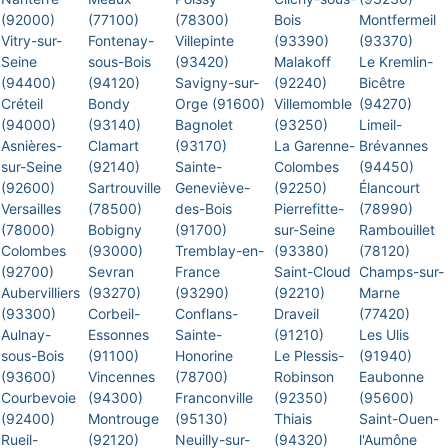
(92000)
(77100)
(78300)
Bois
Montfermeil
Vitry-sur-
Fontenay-
Villepinte
(93390)
(93370)
Seine
sous-Bois
(93420)
Malakoff
Le Kremlin-
(94400)
(94120)
Savigny-sur-
(92240)
Bicêtre
Créteil
Bondy
Orge (91600)
Villemomble
(94270)
(94000)
(93140)
Bagnolet
(93250)
Limeil-
Asnières-
Clamart
(93170)
La Garenne-
Brévannes
sur-Seine
(92140)
Sainte-
Colombes
(94450)
(92600)
Sartrouville
Geneviève-
(92250)
Élancourt
Versailles
(78500)
des-Bois
Pierrefitte-
(78990)
(78000)
Bobigny
(91700)
sur-Seine
Rambouillet
Colombes
(93000)
Tremblay-en-
(93380)
(78120)
(92700)
Sevran
France
Saint-Cloud
Champs-sur-
Aubervilliers
(93270)
(93290)
(92210)
Marne
(93300)
Corbeil-
Conflans-
Draveil
(77420)
Aulnay-
Essonnes
Sainte-
(91210)
Les Ulis
sous-Bois
(91100)
Honorine
Le Plessis-
(91940)
(93600)
Vincennes
(78700)
Robinson
Eaubonne
Courbevoie
(94300)
Franconville
(92350)
(95600)
(92400)
Montrouge
(95130)
Thiais
Saint-Ouen-
Rueil-
(92120)
Neuilly-sur-
(94320)
l'Aumône