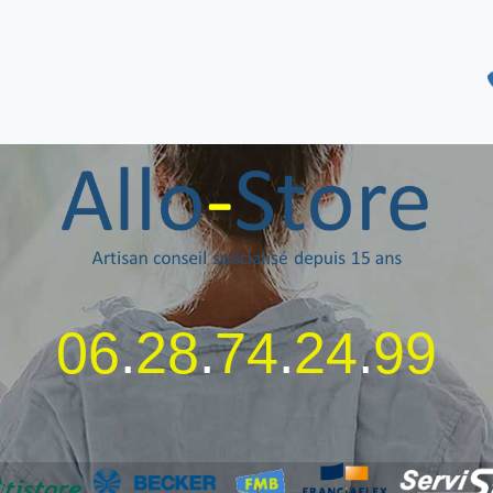
06
.
28
.
74
.
24
.
99