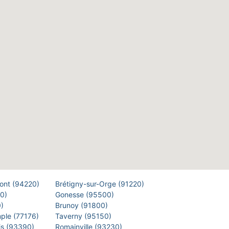
Pont (94220)
Brétigny-sur-Orge (91220)
00)
Gonesse (95500)
0)
Brunoy (91800)
mple (77176)
Taverny (95150)
is (93390)
Romainville (93230)