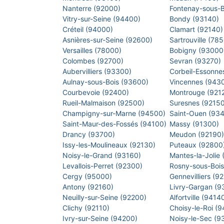
Nanterre (92000)
Fontenay-sous-
Vitry-sur-Seine (94400)
Bondy (93140)
Créteil (94000)
Clamart (92140
Asnières-sur-Seine (92600)
Sartrouville (78
Versailles (78000)
Bobigny (9300
Colombes (92700)
Sevran (93270)
Aubervilliers (93300)
Corbeil-Essonne
Aulnay-sous-Bois (93600)
Vincennes (943
Courbevoie (92400)
Montrouge (921
Rueil-Malmaison (92500)
Suresnes (9215
Champigny-sur-Marne (94500)
Saint-Ouen (93
Saint-Maur-des-Fossés (94100)
Massy (91300)
Drancy (93700)
Meudon (92190
Issy-les-Moulineaux (92130)
Puteaux (92800
Noisy-le-Grand (93160)
Mantes-la-Jolie
Levallois-Perret (92300)
Rosny-sous-Boi
Cergy (95000)
Gennevilliers (9
Antony (92160)
Livry-Gargan (
Neuilly-sur-Seine (92200)
Alfortville (9414
Clichy (92110)
Choisy-le-Roi (
Ivry-sur-Seine (94200)
Noisy-le-Sec (