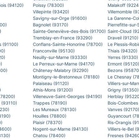
Bois (94120)
Poissy (78300)
Malakoff (922
Villepinte (93420)
Villemomble (
)
Savigny-sur-Orge (91600)
La Garenne-Co
500)
Bagnolet (93170)
Pierrefitte-sur
0)
Sainte-Geneviève-des-Bois (91700)
Saint-Cloud (9
Tremblay-en-France (93290)
Draveil (91210
s (91100)
Conflans-Sainte-Honorine (78700)
Le Plessis-Rob
00)
Franconville (95130)
Thiais (94320)
20)
Neuilly-sur-Marne (93330)
Yerres (91330
0)
Le Perreux-sur-Marne (94170)
Ermont (95120
400)
Châtenay-Malabry (92290)
Bezons (9587
Montigny-le-Bretonneux (78180)
Le Chesnay (7
)
Palaiseau (91120)
Villiers-sur-M
)
Athis-Mons (91200)
Grigny (91350
 (78200)
Villeneuve-Saint-Georges (94190)
Herblay (9522
s (93110)
Trappes (78190)
Bois-Colombes
2230)
Les Mureaux (78130)
Vanves (92170
93190)
Houilles (78800)
Guyancourt (7
0)
Plaisir (78370)
Ris-Orangis (9
94600)
Nogent-sur-Marne (94130)
Villiers-le-Bel
93130)
Chatou (78400)
Fresnes (9426