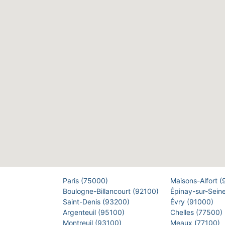
Paris (75000)
Maisons-Alfort 
Boulogne-Billancourt (92100)
Épinay-sur-Sein
Saint-Denis (93200)
Évry (91000)
Argenteuil (95100)
Chelles (77500)
Montreuil (93100)
Meaux (77100)