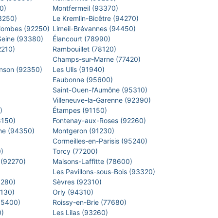
40)
Montfermeil (93370)
93250)
Le Kremlin-Bicêtre (94270)
lombes (92250)
Limeil-Brévannes (94450)
-Seine (93380)
Élancourt (78990)
2210)
Rambouillet (78120)
)
Champs-sur-Marne (77420)
inson (92350)
Les Ulis (91940)
Eaubonne (95600)
)
Saint-Ouen-l'Aumône (95310)
)
Villeneuve-la-Garenne (92390)
0)
Étampes (91150)
8150)
Fontenay-aux-Roses (92260)
arne (94350)
Montgeron (91230)
)
Cormeilles-en-Parisis (95240)
0)
Torcy (77200)
 (92270)
Maisons-Laffitte (78600)
)
Les Pavillons-sous-Bois (93320)
8280)
Sèvres (92310)
1130)
Orly (94310)
 (95400)
Roissy-en-Brie (77680)
0)
Les Lilas (93260)