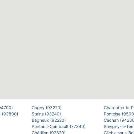
(94700)
Gagny (93220)
Charenton-le-
e (93800)
Stains (93240)
Pontoise (950
Bagneux (92220)
Cachan (9423
Pontault-Combault (77340)
Savigny-le-Te
Châtillon (92320)
Clichy-sous-Bo