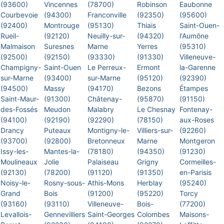
(93600)
Vincennes
(78700)
Robinson
Eaubonne
Courbevoie
(94300)
Franconville
(92350)
(95600)
(92400)
Montrouge
(95130)
Thiais
Saint-Ouen-
Rueil-
(92120)
Neuilly-sur-
(94320)
l'Aumône
Malmaison
Suresnes
Marne
Yerres
(95310)
(92500)
(92150)
(93330)
(91330)
Villeneuve-
Champigny-
Saint-Ouen
Le Perreux-
Ermont
la-Garenne
sur-Marne
(93400)
sur-Marne
(95120)
(92390)
(94500)
Massy
(94170)
Bezons
Étampes
Saint-Maur-
(91300)
Châtenay-
(95870)
(91150)
des-Fossés
Meudon
Malabry
Le Chesnay
Fontenay-
(94100)
(92190)
(92290)
(78150)
aux-Roses
Drancy
Puteaux
Montigny-le-
Villiers-sur-
(92260)
(93700)
(92800)
Bretonneux
Marne
Montgeron
Issy-les-
Mantes-la-
(78180)
(94350)
(91230)
Moulineaux
Jolie
Palaiseau
Grigny
Cormeilles-
(92130)
(78200)
(91120)
(91350)
en-Parisis
Noisy-le-
Rosny-sous-
Athis-Mons
Herblay
(95240)
Grand
Bois
(91200)
(95220)
Torcy
(93160)
(93110)
Villeneuve-
Bois-
(77200)
Levallois-
Gennevilliers
Saint-Georges
Colombes
Maisons-