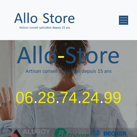
06
.
28
.
74
.
24
.
99