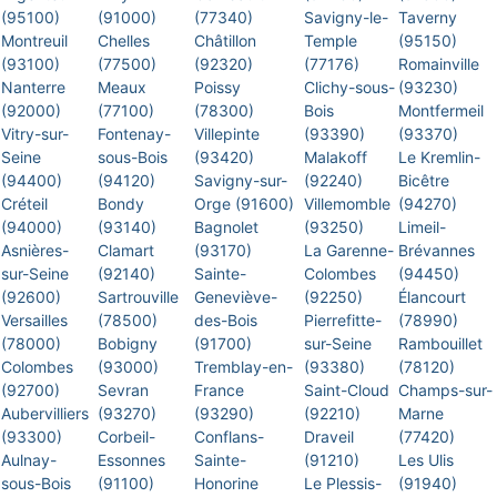
(95100)
(91000)
(77340)
Savigny-le-
Taverny
Montreuil
Chelles
Châtillon
Temple
(95150)
(93100)
(77500)
(92320)
(77176)
Romainville
Nanterre
Meaux
Poissy
Clichy-sous-
(93230)
(92000)
(77100)
(78300)
Bois
Montfermeil
Vitry-sur-
Fontenay-
Villepinte
(93390)
(93370)
Seine
sous-Bois
(93420)
Malakoff
Le Kremlin-
(94400)
(94120)
Savigny-sur-
(92240)
Bicêtre
Créteil
Bondy
Orge (91600)
Villemomble
(94270)
(94000)
(93140)
Bagnolet
(93250)
Limeil-
Asnières-
Clamart
(93170)
La Garenne-
Brévannes
sur-Seine
(92140)
Sainte-
Colombes
(94450)
(92600)
Sartrouville
Geneviève-
(92250)
Élancourt
Versailles
(78500)
des-Bois
Pierrefitte-
(78990)
(78000)
Bobigny
(91700)
sur-Seine
Rambouillet
Colombes
(93000)
Tremblay-en-
(93380)
(78120)
(92700)
Sevran
France
Saint-Cloud
Champs-sur-
Aubervilliers
(93270)
(93290)
(92210)
Marne
(93300)
Corbeil-
Conflans-
Draveil
(77420)
Aulnay-
Essonnes
Sainte-
(91210)
Les Ulis
sous-Bois
(91100)
Honorine
Le Plessis-
(91940)