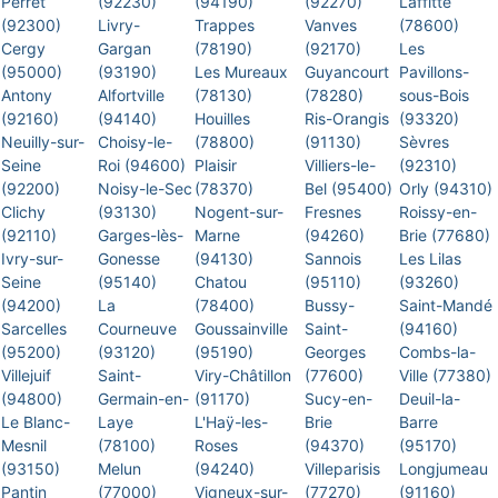
Perret
(92230)
(94190)
(92270)
Laffitte
(92300)
Livry-
Trappes
Vanves
(78600)
Cergy
Gargan
(78190)
(92170)
Les
(95000)
(93190)
Les Mureaux
Guyancourt
Pavillons-
Antony
Alfortville
(78130)
(78280)
sous-Bois
(92160)
(94140)
Houilles
Ris-Orangis
(93320)
Neuilly-sur-
Choisy-le-
(78800)
(91130)
Sèvres
Seine
Roi (94600)
Plaisir
Villiers-le-
(92310)
(92200)
Noisy-le-Sec
(78370)
Bel (95400)
Orly (94310)
Clichy
(93130)
Nogent-sur-
Fresnes
Roissy-en-
(92110)
Garges-lès-
Marne
(94260)
Brie (77680)
Ivry-sur-
Gonesse
(94130)
Sannois
Les Lilas
Seine
(95140)
Chatou
(95110)
(93260)
(94200)
La
(78400)
Bussy-
Saint-Mandé
Sarcelles
Courneuve
Goussainville
Saint-
(94160)
(95200)
(93120)
(95190)
Georges
Combs-la-
Villejuif
Saint-
Viry-Châtillon
(77600)
Ville (77380)
(94800)
Germain-en-
(91170)
Sucy-en-
Deuil-la-
Le Blanc-
Laye
L'Haÿ-les-
Brie
Barre
Mesnil
(78100)
Roses
(94370)
(95170)
(93150)
Melun
(94240)
Villeparisis
Longjumeau
Pantin
(77000)
Vigneux-sur-
(77270)
(91160)