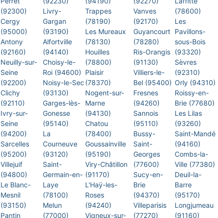
Perret
(92230)
(94190)
(92270)
Laffitte
(92300)
Livry-
Trappes
Vanves
(78600)
Cergy
Gargan
(78190)
(92170)
Les
(95000)
(93190)
Les Mureaux
Guyancourt
Pavillons-
Antony
Alfortville
(78130)
(78280)
sous-Bois
(92160)
(94140)
Houilles
Ris-Orangis
(93320)
Neuilly-sur-
Choisy-le-
(78800)
(91130)
Sèvres
Seine
Roi (94600)
Plaisir
Villiers-le-
(92310)
(92200)
Noisy-le-Sec
(78370)
Bel (95400)
Orly (94310)
Clichy
(93130)
Nogent-sur-
Fresnes
Roissy-en-
(92110)
Garges-lès-
Marne
(94260)
Brie (77680)
Ivry-sur-
Gonesse
(94130)
Sannois
Les Lilas
Seine
(95140)
Chatou
(95110)
(93260)
(94200)
La
(78400)
Bussy-
Saint-Mandé
Sarcelles
Courneuve
Goussainville
Saint-
(94160)
(95200)
(93120)
(95190)
Georges
Combs-la-
Villejuif
Saint-
Viry-Châtillon
(77600)
Ville (77380)
(94800)
Germain-en-
(91170)
Sucy-en-
Deuil-la-
Le Blanc-
Laye
L'Haÿ-les-
Brie
Barre
Mesnil
(78100)
Roses
(94370)
(95170)
(93150)
Melun
(94240)
Villeparisis
Longjumeau
Pantin
(77000)
Vigneux-sur-
(77270)
(91160)