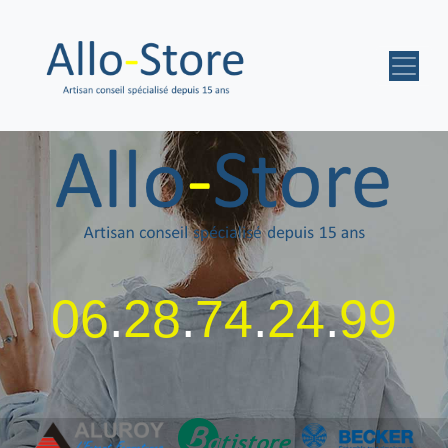
06
.
28
.
74
.
24
.
99