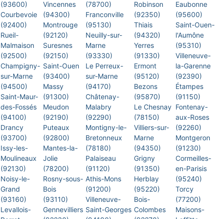
(93600)
Vincennes
(78700)
Robinson
Eaubonne
Courbevoie
(94300)
Franconville
(92350)
(95600)
(92400)
Montrouge
(95130)
Thiais
Saint-Ouen-
Rueil-
(92120)
Neuilly-sur-
(94320)
l'Aumône
Malmaison
Suresnes
Marne
Yerres
(95310)
(92500)
(92150)
(93330)
(91330)
Villeneuve-
Champigny-
Saint-Ouen
Le Perreux-
Ermont
la-Garenne
sur-Marne
(93400)
sur-Marne
(95120)
(92390)
(94500)
Massy
(94170)
Bezons
Étampes
Saint-Maur-
(91300)
Châtenay-
(95870)
(91150)
des-Fossés
Meudon
Malabry
Le Chesnay
Fontenay-
(94100)
(92190)
(92290)
(78150)
aux-Roses
Drancy
Puteaux
Montigny-le-
Villiers-sur-
(92260)
(93700)
(92800)
Bretonneux
Marne
Montgeron
Issy-les-
Mantes-la-
(78180)
(94350)
(91230)
Moulineaux
Jolie
Palaiseau
Grigny
Cormeilles-
(92130)
(78200)
(91120)
(91350)
en-Parisis
Noisy-le-
Rosny-sous-
Athis-Mons
Herblay
(95240)
Grand
Bois
(91200)
(95220)
Torcy
(93160)
(93110)
Villeneuve-
Bois-
(77200)
Levallois-
Gennevilliers
Saint-Georges
Colombes
Maisons-