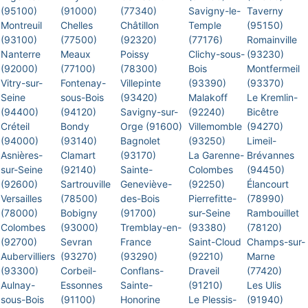
(95100)
(91000)
(77340)
Savigny-le-
Taverny
Montreuil
Chelles
Châtillon
Temple
(95150)
(93100)
(77500)
(92320)
(77176)
Romainville
Nanterre
Meaux
Poissy
Clichy-sous-
(93230)
(92000)
(77100)
(78300)
Bois
Montfermeil
Vitry-sur-
Fontenay-
Villepinte
(93390)
(93370)
Seine
sous-Bois
(93420)
Malakoff
Le Kremlin-
(94400)
(94120)
Savigny-sur-
(92240)
Bicêtre
Créteil
Bondy
Orge (91600)
Villemomble
(94270)
(94000)
(93140)
Bagnolet
(93250)
Limeil-
Asnières-
Clamart
(93170)
La Garenne-
Brévannes
sur-Seine
(92140)
Sainte-
Colombes
(94450)
(92600)
Sartrouville
Geneviève-
(92250)
Élancourt
Versailles
(78500)
des-Bois
Pierrefitte-
(78990)
(78000)
Bobigny
(91700)
sur-Seine
Rambouillet
Colombes
(93000)
Tremblay-en-
(93380)
(78120)
(92700)
Sevran
France
Saint-Cloud
Champs-sur-
Aubervilliers
(93270)
(93290)
(92210)
Marne
(93300)
Corbeil-
Conflans-
Draveil
(77420)
Aulnay-
Essonnes
Sainte-
(91210)
Les Ulis
sous-Bois
(91100)
Honorine
Le Plessis-
(91940)