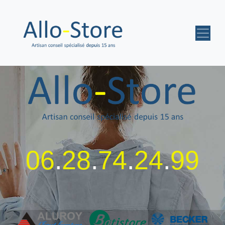
06
.
28
.
74
.
24
.
99