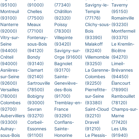
(95100)
(91000)
(77340)
Savigny-le-
Taverny
Montreuil
Chelles
Châtillon
Temple
(95150)
(93100)
(77500)
(92320)
(77176)
Romainville
Nanterre
Meaux
Poissy
Clichy-sous-
(93230)
(92000)
(77100)
(78300)
Bois
Montfermeil
Vitry-sur-
Fontenay-
Villepinte
(93390)
(93370)
Seine
sous-Bois
(93420)
Malakoff
Le Kremlin-
(94400)
(94120)
Savigny-sur-
(92240)
Bicêtre
Créteil
Bondy
Orge (91600)
Villemomble
(94270)
(94000)
(93140)
Bagnolet
(93250)
Limeil-
Asnières-
Clamart
(93170)
La Garenne-
Brévannes
sur-Seine
(92140)
Sainte-
Colombes
(94450)
(92600)
Sartrouville
Geneviève-
(92250)
Élancourt
Versailles
(78500)
des-Bois
Pierrefitte-
(78990)
(78000)
Bobigny
(91700)
sur-Seine
Rambouillet
Colombes
(93000)
Tremblay-en-
(93380)
(78120)
(92700)
Sevran
France
Saint-Cloud
Champs-sur-
Aubervilliers
(93270)
(93290)
(92210)
Marne
(93300)
Corbeil-
Conflans-
Draveil
(77420)
Aulnay-
Essonnes
Sainte-
(91210)
Les Ulis
sous-Bois
(91100)
Honorine
Le Plessis-
(91940)