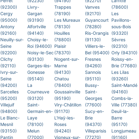
Perret
(92230)
(94190)
(92270)
Laffitte
(92300)
Livry-
Trappes
Vanves
(78600)
Cergy
Gargan
(78190)
(92170)
Les
(95000)
(93190)
Les Mureaux
Guyancourt
Pavillons-
Antony
Alfortville
(78130)
(78280)
sous-Bois
(92160)
(94140)
Houilles
Ris-Orangis
(93320)
Neuilly-sur-
Choisy-le-
(78800)
(91130)
Sèvres
Seine
Roi (94600)
Plaisir
Villiers-le-
(92310)
(92200)
Noisy-le-Sec
(78370)
Bel (95400)
Orly (94310)
Clichy
(93130)
Nogent-sur-
Fresnes
Roissy-en-
(92110)
Garges-lès-
Marne
(94260)
Brie (77680)
Ivry-sur-
Gonesse
(94130)
Sannois
Les Lilas
Seine
(95140)
Chatou
(95110)
(93260)
(94200)
La
(78400)
Bussy-
Saint-Mandé
Sarcelles
Courneuve
Goussainville
Saint-
(94160)
(95200)
(93120)
(95190)
Georges
Combs-la-
Villejuif
Saint-
Viry-Châtillon
(77600)
Ville (77380)
(94800)
Germain-en-
(91170)
Sucy-en-
Deuil-la-
Le Blanc-
Laye
L'Haÿ-les-
Brie
Barre
Mesnil
(78100)
Roses
(94370)
(95170)
(93150)
Melun
(94240)
Villeparisis
Longjumeau
Pantin
(77000)
Vigneux-sur-
(77270)
(91160)