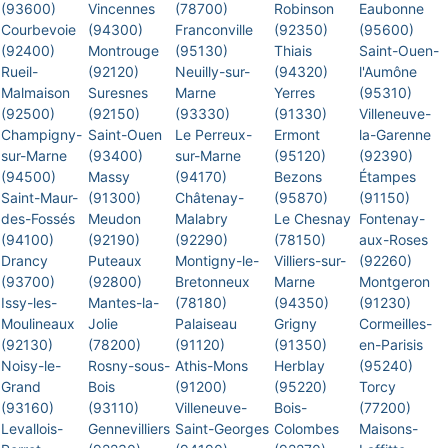
(93600)
Vincennes
(78700)
Robinson
Eaubonne
Courbevoie
(94300)
Franconville
(92350)
(95600)
(92400)
Montrouge
(95130)
Thiais
Saint-Ouen-
Rueil-
(92120)
Neuilly-sur-
(94320)
l'Aumône
Malmaison
Suresnes
Marne
Yerres
(95310)
(92500)
(92150)
(93330)
(91330)
Villeneuve-
Champigny-
Saint-Ouen
Le Perreux-
Ermont
la-Garenne
sur-Marne
(93400)
sur-Marne
(95120)
(92390)
(94500)
Massy
(94170)
Bezons
Étampes
Saint-Maur-
(91300)
Châtenay-
(95870)
(91150)
des-Fossés
Meudon
Malabry
Le Chesnay
Fontenay-
(94100)
(92190)
(92290)
(78150)
aux-Roses
Drancy
Puteaux
Montigny-le-
Villiers-sur-
(92260)
(93700)
(92800)
Bretonneux
Marne
Montgeron
Issy-les-
Mantes-la-
(78180)
(94350)
(91230)
Moulineaux
Jolie
Palaiseau
Grigny
Cormeilles-
(92130)
(78200)
(91120)
(91350)
en-Parisis
Noisy-le-
Rosny-sous-
Athis-Mons
Herblay
(95240)
Grand
Bois
(91200)
(95220)
Torcy
(93160)
(93110)
Villeneuve-
Bois-
(77200)
Levallois-
Gennevilliers
Saint-Georges
Colombes
Maisons-