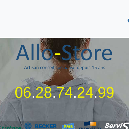
06
.
28
.
74
.
24
.
99