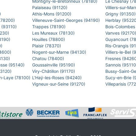
Montigny-le-Bretonneux (78180)
Le Chesnay (7
)
Palaiseau (91120)
Villiers-sur-M
)
Athis-Mons (91200)
Grigny (91350
 (78200)
Villeneuve-Saint-Georges (94190)
Herblay (9522
s (93110)
Trappes (78190)
Bois-Colombes
2230)
Les Mureaux (78130)
Vanves (92170
93190)
Houilles (78800)
Guyancourt (7
0)
Plaisir (78370)
Ris-Orangis (9
94600)
Nogent-sur-Marne (94130)
Villiers-le-Bel
93130)
Chatou (78400)
Fresnes (9426
esse (95140)
Goussainville (95190)
Sannois (9511
93120)
Viry-Châtillon (91170)
Bussy-Saint-G
en-Laye (78100)
L'Haÿ-les-Roses (94240)
Sucy-en-Brie 
Vigneux-sur-Seine (91270)
Villeparisis (7