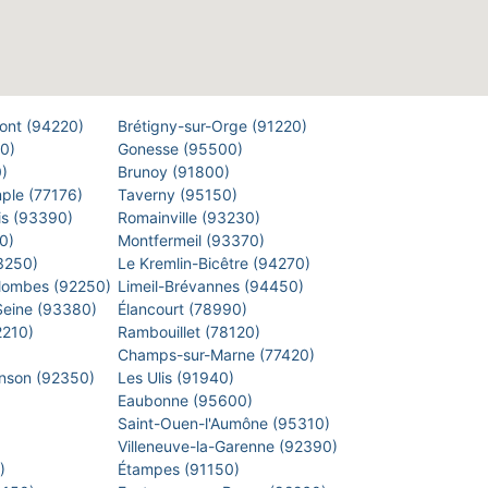
Pont (94220)
Brétigny-sur-Orge (91220)
00)
Gonesse (95500)
0)
Brunoy (91800)
mple (77176)
Taverny (95150)
is (93390)
Romainville (93230)
40)
Montfermeil (93370)
93250)
Le Kremlin-Bicêtre (94270)
lombes (92250)
Limeil-Brévannes (94450)
-Seine (93380)
Élancourt (78990)
2210)
Rambouillet (78120)
)
Champs-sur-Marne (77420)
inson (92350)
Les Ulis (91940)
Eaubonne (95600)
)
Saint-Ouen-l'Aumône (95310)
)
Villeneuve-la-Garenne (92390)
0)
Étampes (91150)