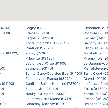
(94700)
Gagny (93220)
Charenton-le-
e (93800)
Stains (93240)
Pontoise (950
Bagneux (92220)
Cachan (9423
Pontault-Combault (77340)
Savigny-le-Te
Châtillon (92320)
Clichy-sous-Bo
Bois (94120)
Poissy (78300)
Malakoff (922
Villepinte (93420)
Villemomble (
)
Savigny-sur-Orge (91600)
La Garenne-Co
500)
Bagnolet (93170)
Pierrefitte-sur
0)
Sainte-Geneviève-des-Bois (91700)
Saint-Cloud (9
Tremblay-en-France (93290)
Draveil (91210
s (91100)
Conflans-Sainte-Honorine (78700)
Le Plessis-Rob
00)
Franconville (95130)
Thiais (94320)
20)
Neuilly-sur-Marne (93330)
Yerres (91330
0)
Le Perreux-sur-Marne (94170)
Ermont (95120
400)
Châtenay-Malabry (92290)
Bezons (9587