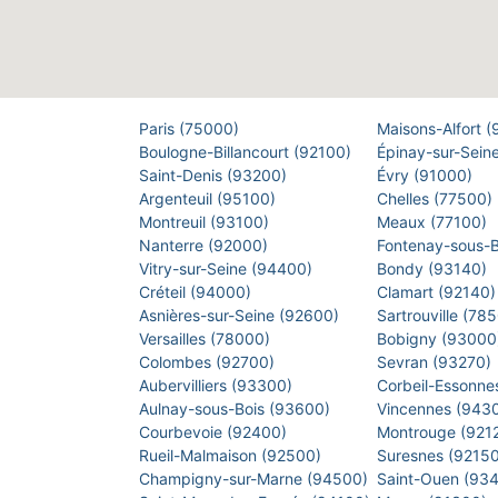
Paris (75000)
Maisons-Alfort 
Boulogne-Billancourt (92100)
Épinay-sur-Sein
Saint-Denis (93200)
Évry (91000)
Argenteuil (95100)
Chelles (77500)
Montreuil (93100)
Meaux (77100)
Nanterre (92000)
Fontenay-sous-
Vitry-sur-Seine (94400)
Bondy (93140)
Créteil (94000)
Clamart (92140
Asnières-sur-Seine (92600)
Sartrouville (78
Versailles (78000)
Bobigny (9300
Colombes (92700)
Sevran (93270)
Aubervilliers (93300)
Corbeil-Essonne
Aulnay-sous-Bois (93600)
Vincennes (943
Courbevoie (92400)
Montrouge (921
Rueil-Malmaison (92500)
Suresnes (9215
Champigny-sur-Marne (94500)
Saint-Ouen (93