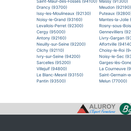
Saint-Maur-des-Fossés (94100)
Massy (91300)
Drancy (93700)
Meudon (92190
Issy-les-Moulineaux (92130)
Puteaux (92800
Noisy-le-Grand (93160)
Mantes-la-Jolie
Levallois-Perret (92300)
Rosny-sous-Boi
Cergy (95000)
Gennevilliers (9
Antony (92160)
Livry-Gargan (
Neuilly-sur-Seine (92200)
Alfortville (9414
Clichy (92110)
Choisy-le-Roi (
Ivry-sur-Seine (94200)
Noisy-le-Sec (
Sarcelles (95200)
Garges-lès-Gon
Villejuif (94800)
La Courneuve (
Le Blanc-Mesnil (93150)
Saint-Germain-
Pantin (93500)
Melun (77000)