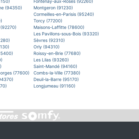
8150)
Fontenay-aux-Roses (92260)
arne (94350)
Montgeron (91230)
)
Cormeilles-en-Parisis (95240)
0)
Torcy (77200)
 (92270)
Maisons-Laffitte (78600)
)
Les Pavillons-sous-Bois (93320)
8280)
Sèvres (92310)
1130)
Orly (94310)
 (95400)
Roissy-en-Brie (77680)
0)
Les Lilas (93260)
0)
Saint-Mandé (94160)
eorges (77600)
Combs-la-Ville (77380)
(94370)
Deuil-la-Barre (95170)
7270)
Longjumeau (91160)