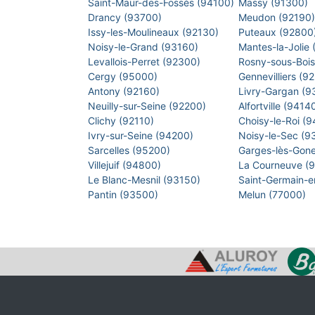
Saint-Maur-des-Fossés (94100)
Massy (91300)
Drancy (93700)
Meudon (92190
Issy-les-Moulineaux (92130)
Puteaux (92800
Noisy-le-Grand (93160)
Mantes-la-Jolie
Levallois-Perret (92300)
Rosny-sous-Boi
Cergy (95000)
Gennevilliers (9
Antony (92160)
Livry-Gargan (
Neuilly-sur-Seine (92200)
Alfortville (9414
Clichy (92110)
Choisy-le-Roi (
Ivry-sur-Seine (94200)
Noisy-le-Sec (
Sarcelles (95200)
Garges-lès-Gon
Villejuif (94800)
La Courneuve (
Le Blanc-Mesnil (93150)
Saint-Germain-
Pantin (93500)
Melun (77000)