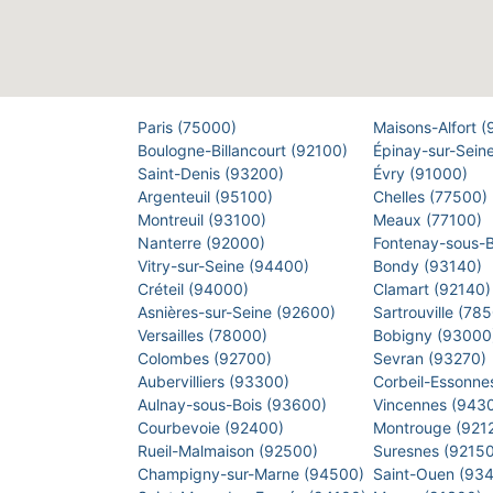
Paris (75000)
Maisons-Alfort 
Boulogne-Billancourt (92100)
Épinay-sur-Sein
Saint-Denis (93200)
Évry (91000)
Argenteuil (95100)
Chelles (77500)
Montreuil (93100)
Meaux (77100)
Nanterre (92000)
Fontenay-sous-
Vitry-sur-Seine (94400)
Bondy (93140)
Créteil (94000)
Clamart (92140
Asnières-sur-Seine (92600)
Sartrouville (78
Versailles (78000)
Bobigny (9300
Colombes (92700)
Sevran (93270)
Aubervilliers (93300)
Corbeil-Essonne
Aulnay-sous-Bois (93600)
Vincennes (943
Courbevoie (92400)
Montrouge (921
Rueil-Malmaison (92500)
Suresnes (9215
Champigny-sur-Marne (94500)
Saint-Ouen (93