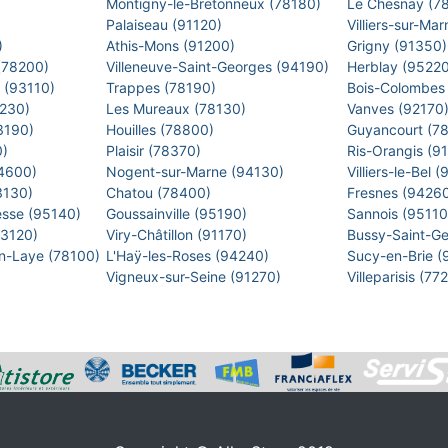
Montigny-le-Bretonneux (78180)
Le Chesnay (7
)
Palaiseau (91120)
Villiers-sur-M
)
Athis-Mons (91200)
Grigny (91350
 (78200)
Villeneuve-Saint-Georges (94190)
Herblay (9522
s (93110)
Trappes (78190)
Bois-Colombes
2230)
Les Mureaux (78130)
Vanves (92170
93190)
Houilles (78800)
Guyancourt (7
0)
Plaisir (78370)
Ris-Orangis (9
94600)
Nogent-sur-Marne (94130)
Villiers-le-Bel
93130)
Chatou (78400)
Fresnes (9426
esse (95140)
Goussainville (95190)
Sannois (9511
93120)
Viry-Châtillon (91170)
Bussy-Saint-G
en-Laye (78100)
L'Haÿ-les-Roses (94240)
Sucy-en-Brie 
Vigneux-sur-Seine (91270)
Villeparisis (7