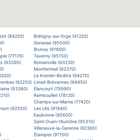
Pont (94220)
Brétigny-sur-Orge (91220)
00)
Gonesse (95500)
0)
Brunoy (91800)
mple (77176)
Taverny (95150)
is (93390)
Romainville (93230)
40)
Montfermeil (93370)
93250)
Le Kremlin-Bicêtre (94270)
lombes (92250)
Limeil-Brévannes (94450)
-Seine (93380)
Élancourt (78990)
2210)
Rambouillet (78120)
)
Champs-sur-Marne (77420)
inson (92350)
Les Ulis (91940)
Eaubonne (95600)
)
Saint-Ouen-l'Aumône (95310)
)
Villeneuve-la-Garenne (92390)
0)
Étampes (91150)