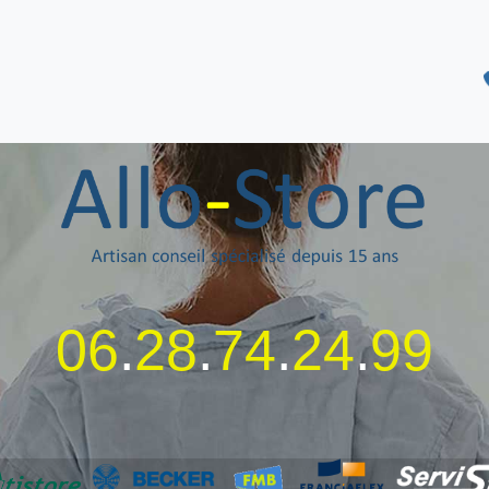
06
.
28
.
74
.
24
.
99