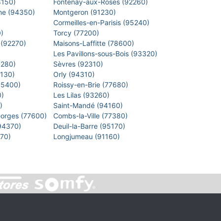
8150)
Fontenay-aux-Roses (92260)
arne (94350)
Montgeron (91230)
)
Cormeilles-en-Parisis (95240)
0)
Torcy (77200)
 (92270)
Maisons-Laffitte (78600)
)
Les Pavillons-sous-Bois (93320)
8280)
Sèvres (92310)
1130)
Orly (94310)
 (95400)
Roissy-en-Brie (77680)
0)
Les Lilas (93260)
0)
Saint-Mandé (94160)
eorges (77600)
Combs-la-Ville (77380)
(94370)
Deuil-la-Barre (95170)
7270)
Longjumeau (91160)