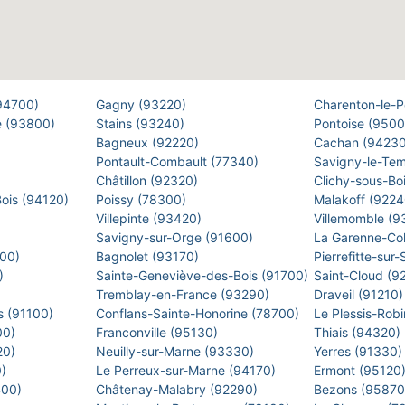
(94700)
Gagny (93220)
Charenton-le-
e (93800)
Stains (93240)
Pontoise (950
Bagneux (92220)
Cachan (9423
Pontault-Combault (77340)
Savigny-le-Te
Châtillon (92320)
Clichy-sous-Bo
Bois (94120)
Poissy (78300)
Malakoff (922
Villepinte (93420)
Villemomble (
)
Savigny-sur-Orge (91600)
La Garenne-Co
500)
Bagnolet (93170)
Pierrefitte-sur
0)
Sainte-Geneviève-des-Bois (91700)
Saint-Cloud (9
Tremblay-en-France (93290)
Draveil (91210
s (91100)
Conflans-Sainte-Honorine (78700)
Le Plessis-Rob
00)
Franconville (95130)
Thiais (94320)
20)
Neuilly-sur-Marne (93330)
Yerres (91330
0)
Le Perreux-sur-Marne (94170)
Ermont (95120
400)
Châtenay-Malabry (92290)
Bezons (9587