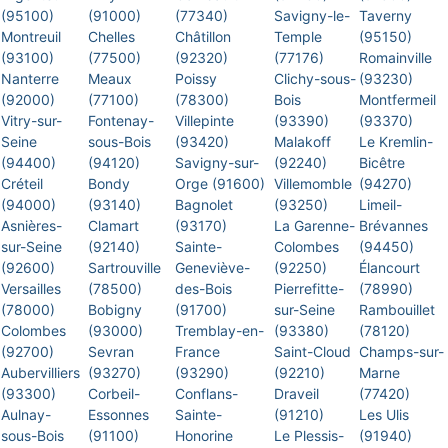
(95100)
(91000)
(77340)
Savigny-le-
Taverny
Montreuil
Chelles
Châtillon
Temple
(95150)
(93100)
(77500)
(92320)
(77176)
Romainville
Nanterre
Meaux
Poissy
Clichy-sous-
(93230)
(92000)
(77100)
(78300)
Bois
Montfermeil
Vitry-sur-
Fontenay-
Villepinte
(93390)
(93370)
Seine
sous-Bois
(93420)
Malakoff
Le Kremlin-
(94400)
(94120)
Savigny-sur-
(92240)
Bicêtre
Créteil
Bondy
Orge (91600)
Villemomble
(94270)
(94000)
(93140)
Bagnolet
(93250)
Limeil-
Asnières-
Clamart
(93170)
La Garenne-
Brévannes
sur-Seine
(92140)
Sainte-
Colombes
(94450)
(92600)
Sartrouville
Geneviève-
(92250)
Élancourt
Versailles
(78500)
des-Bois
Pierrefitte-
(78990)
(78000)
Bobigny
(91700)
sur-Seine
Rambouillet
Colombes
(93000)
Tremblay-en-
(93380)
(78120)
(92700)
Sevran
France
Saint-Cloud
Champs-sur-
Aubervilliers
(93270)
(93290)
(92210)
Marne
(93300)
Corbeil-
Conflans-
Draveil
(77420)
Aulnay-
Essonnes
Sainte-
(91210)
Les Ulis
sous-Bois
(91100)
Honorine
Le Plessis-
(91940)