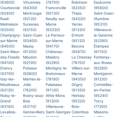
(93600)
Vincennes
(78700)
Robinson
Eaubonne
Courbevoie
(94300)
Franconville
(92350)
(95600)
(92400)
Montrouge
(95130)
Thiais
Saint-Ouen-
Rueil-
(92120)
Neuilly-sur-
(94320)
l'Aumône
Malmaison
Suresnes
Marne
Yerres
(95310)
(92500)
(92150)
(93330)
(91330)
Villeneuve-
Champigny-
Saint-Ouen
Le Perreux-
Ermont
la-Garenne
sur-Marne
(93400)
sur-Marne
(95120)
(92390)
(94500)
Massy
(94170)
Bezons
Étampes
Saint-Maur-
(91300)
Châtenay-
(95870)
(91150)
des-Fossés
Meudon
Malabry
Le Chesnay
Fontenay-
(94100)
(92190)
(92290)
(78150)
aux-Roses
Drancy
Puteaux
Montigny-le-
Villiers-sur-
(92260)
(93700)
(92800)
Bretonneux
Marne
Montgeron
Issy-les-
Mantes-la-
(78180)
(94350)
(91230)
Moulineaux
Jolie
Palaiseau
Grigny
Cormeilles-
(92130)
(78200)
(91120)
(91350)
en-Parisis
Noisy-le-
Rosny-sous-
Athis-Mons
Herblay
(95240)
Grand
Bois
(91200)
(95220)
Torcy
(93160)
(93110)
Villeneuve-
Bois-
(77200)
Levallois-
Gennevilliers
Saint-Georges
Colombes
Maisons-