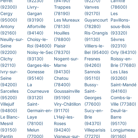
Perret
(92230)
(94190)
(92270)
Laffitte
(92300)
Livry-
Trappes
Vanves
(78600)
Cergy
Gargan
(78190)
(92170)
Les
(95000)
(93190)
Les Mureaux
Guyancourt
Pavillons-
Antony
Alfortville
(78130)
(78280)
sous-Bois
(92160)
(94140)
Houilles
Ris-Orangis
(93320)
Neuilly-sur-
Choisy-le-
(78800)
(91130)
Sèvres
Seine
Roi (94600)
Plaisir
Villiers-le-
(92310)
(92200)
Noisy-le-Sec
(78370)
Bel (95400)
Orly (94310)
Clichy
(93130)
Nogent-sur-
Fresnes
Roissy-en-
(92110)
Garges-lès-
Marne
(94260)
Brie (77680)
Ivry-sur-
Gonesse
(94130)
Sannois
Les Lilas
Seine
(95140)
Chatou
(95110)
(93260)
(94200)
La
(78400)
Bussy-
Saint-Mandé
Sarcelles
Courneuve
Goussainville
Saint-
(94160)
(95200)
(93120)
(95190)
Georges
Combs-la-
Villejuif
Saint-
Viry-Châtillon
(77600)
Ville (77380)
(94800)
Germain-en-
(91170)
Sucy-en-
Deuil-la-
Le Blanc-
Laye
L'Haÿ-les-
Brie
Barre
Mesnil
(78100)
Roses
(94370)
(95170)
(93150)
Melun
(94240)
Villeparisis
Longjumeau
Pantin
(77000)
Vigneux-sur-
(77270)
(91160)