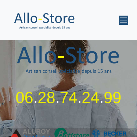
06
.
28
.
74
.
24
.
99