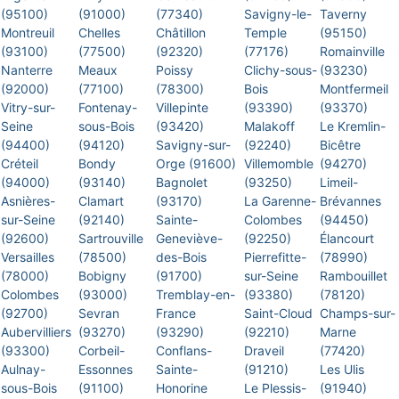
(95100)
(91000)
(77340)
Savigny-le-
Taverny
Montreuil
Chelles
Châtillon
Temple
(95150)
(93100)
(77500)
(92320)
(77176)
Romainville
Nanterre
Meaux
Poissy
Clichy-sous-
(93230)
(92000)
(77100)
(78300)
Bois
Montfermeil
Vitry-sur-
Fontenay-
Villepinte
(93390)
(93370)
Seine
sous-Bois
(93420)
Malakoff
Le Kremlin-
(94400)
(94120)
Savigny-sur-
(92240)
Bicêtre
Créteil
Bondy
Orge (91600)
Villemomble
(94270)
(94000)
(93140)
Bagnolet
(93250)
Limeil-
Asnières-
Clamart
(93170)
La Garenne-
Brévannes
sur-Seine
(92140)
Sainte-
Colombes
(94450)
(92600)
Sartrouville
Geneviève-
(92250)
Élancourt
Versailles
(78500)
des-Bois
Pierrefitte-
(78990)
(78000)
Bobigny
(91700)
sur-Seine
Rambouillet
Colombes
(93000)
Tremblay-en-
(93380)
(78120)
(92700)
Sevran
France
Saint-Cloud
Champs-sur-
Aubervilliers
(93270)
(93290)
(92210)
Marne
(93300)
Corbeil-
Conflans-
Draveil
(77420)
Aulnay-
Essonnes
Sainte-
(91210)
Les Ulis
sous-Bois
(91100)
Honorine
Le Plessis-
(91940)