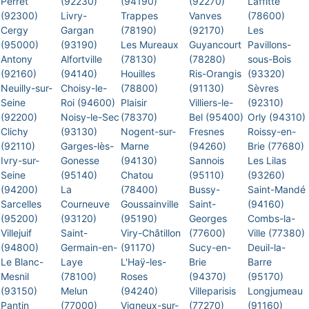
Perret
(92230)
(94190)
(92270)
Laffitte
(92300)
Livry-
Trappes
Vanves
(78600)
Cergy
Gargan
(78190)
(92170)
Les
(95000)
(93190)
Les Mureaux
Guyancourt
Pavillons-
Antony
Alfortville
(78130)
(78280)
sous-Bois
(92160)
(94140)
Houilles
Ris-Orangis
(93320)
Neuilly-sur-
Choisy-le-
(78800)
(91130)
Sèvres
Seine
Roi (94600)
Plaisir
Villiers-le-
(92310)
(92200)
Noisy-le-Sec
(78370)
Bel (95400)
Orly (94310)
Clichy
(93130)
Nogent-sur-
Fresnes
Roissy-en-
(92110)
Garges-lès-
Marne
(94260)
Brie (77680)
Ivry-sur-
Gonesse
(94130)
Sannois
Les Lilas
Seine
(95140)
Chatou
(95110)
(93260)
(94200)
La
(78400)
Bussy-
Saint-Mandé
Sarcelles
Courneuve
Goussainville
Saint-
(94160)
(95200)
(93120)
(95190)
Georges
Combs-la-
Villejuif
Saint-
Viry-Châtillon
(77600)
Ville (77380)
(94800)
Germain-en-
(91170)
Sucy-en-
Deuil-la-
Le Blanc-
Laye
L'Haÿ-les-
Brie
Barre
Mesnil
(78100)
Roses
(94370)
(95170)
(93150)
Melun
(94240)
Villeparisis
Longjumeau
Pantin
(77000)
Vigneux-sur-
(77270)
(91160)