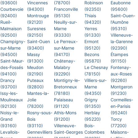
(93600)
Vincennes
(78700)
Robinson
Eaubonne
Courbevoie
(94300)
Franconville
(92350)
(95600)
(92400)
Montrouge
(95130)
Thiais
Saint-Ouen-
Rueil-
(92120)
Neuilly-sur-
(94320)
l'Aumône
Malmaison
Suresnes
Marne
Yerres
(95310)
(92500)
(92150)
(93330)
(91330)
Villeneuve-
Champigny-
Saint-Ouen
Le Perreux-
Ermont
la-Garenne
sur-Marne
(93400)
sur-Marne
(95120)
(92390)
(94500)
Massy
(94170)
Bezons
Étampes
Saint-Maur-
(91300)
Châtenay-
(95870)
(91150)
des-Fossés
Meudon
Malabry
Le Chesnay
Fontenay-
(94100)
(92190)
(92290)
(78150)
aux-Roses
Drancy
Puteaux
Montigny-le-
Villiers-sur-
(92260)
(93700)
(92800)
Bretonneux
Marne
Montgeron
Issy-les-
Mantes-la-
(78180)
(94350)
(91230)
Moulineaux
Jolie
Palaiseau
Grigny
Cormeilles-
(92130)
(78200)
(91120)
(91350)
en-Parisis
Noisy-le-
Rosny-sous-
Athis-Mons
Herblay
(95240)
Grand
Bois
(91200)
(95220)
Torcy
(93160)
(93110)
Villeneuve-
Bois-
(77200)
Levallois-
Gennevilliers
Saint-Georges
Colombes
Maisons-