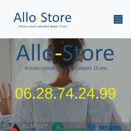
06
.
28
.
74
.
24
.
99