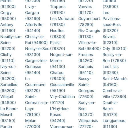
Perret
(92230)
(94190)
(92270)
Laffitte
(92300)
Livry-
Trappes
Vanves
(78600)
Cergy
Gargan
(78190)
(92170)
Les
(95000)
(93190)
Les Mureaux
Guyancourt
Pavillons-
Antony
Alfortville
(78130)
(78280)
sous-Bois
(92160)
(94140)
Houilles
Ris-Orangis
(93320)
Neuilly-sur-
Choisy-le-
(78800)
(91130)
Sèvres
Seine
Roi (94600)
Plaisir
Villiers-le-
(92310)
(92200)
Noisy-le-Sec
(78370)
Bel (95400)
Orly (94310)
Clichy
(93130)
Nogent-sur-
Fresnes
Roissy-en-
(92110)
Garges-lès-
Marne
(94260)
Brie (77680)
Ivry-sur-
Gonesse
(94130)
Sannois
Les Lilas
Seine
(95140)
Chatou
(95110)
(93260)
(94200)
La
(78400)
Bussy-
Saint-Mandé
Sarcelles
Courneuve
Goussainville
Saint-
(94160)
(95200)
(93120)
(95190)
Georges
Combs-la-
Villejuif
Saint-
Viry-Châtillon
(77600)
Ville (77380)
(94800)
Germain-en-
(91170)
Sucy-en-
Deuil-la-
Le Blanc-
Laye
L'Haÿ-les-
Brie
Barre
Mesnil
(78100)
Roses
(94370)
(95170)
(93150)
Melun
(94240)
Villeparisis
Longjumeau
Pantin
(77000)
Vigneux-sur-
(77270)
(91160)