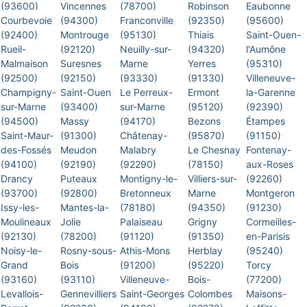
(93600)
Vincennes
(78700)
Robinson
Eaubonne
Courbevoie
(94300)
Franconville
(92350)
(95600)
(92400)
Montrouge
(95130)
Thiais
Saint-Ouen-
Rueil-
(92120)
Neuilly-sur-
(94320)
l'Aumône
Malmaison
Suresnes
Marne
Yerres
(95310)
(92500)
(92150)
(93330)
(91330)
Villeneuve-
Champigny-
Saint-Ouen
Le Perreux-
Ermont
la-Garenne
sur-Marne
(93400)
sur-Marne
(95120)
(92390)
(94500)
Massy
(94170)
Bezons
Étampes
Saint-Maur-
(91300)
Châtenay-
(95870)
(91150)
des-Fossés
Meudon
Malabry
Le Chesnay
Fontenay-
(94100)
(92190)
(92290)
(78150)
aux-Roses
Drancy
Puteaux
Montigny-le-
Villiers-sur-
(92260)
(93700)
(92800)
Bretonneux
Marne
Montgeron
Issy-les-
Mantes-la-
(78180)
(94350)
(91230)
Moulineaux
Jolie
Palaiseau
Grigny
Cormeilles-
(92130)
(78200)
(91120)
(91350)
en-Parisis
Noisy-le-
Rosny-sous-
Athis-Mons
Herblay
(95240)
Grand
Bois
(91200)
(95220)
Torcy
(93160)
(93110)
Villeneuve-
Bois-
(77200)
Levallois-
Gennevilliers
Saint-Georges
Colombes
Maisons-