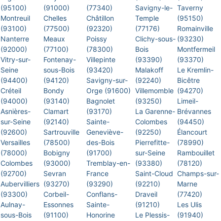
(95100)
(91000)
(77340)
Savigny-le-
Taverny
Montreuil
Chelles
Châtillon
Temple
(95150)
(93100)
(77500)
(92320)
(77176)
Romainville
Nanterre
Meaux
Poissy
Clichy-sous-
(93230)
(92000)
(77100)
(78300)
Bois
Montfermeil
Vitry-sur-
Fontenay-
Villepinte
(93390)
(93370)
Seine
sous-Bois
(93420)
Malakoff
Le Kremlin-
(94400)
(94120)
Savigny-sur-
(92240)
Bicêtre
Créteil
Bondy
Orge (91600)
Villemomble
(94270)
(94000)
(93140)
Bagnolet
(93250)
Limeil-
Asnières-
Clamart
(93170)
La Garenne-
Brévannes
sur-Seine
(92140)
Sainte-
Colombes
(94450)
(92600)
Sartrouville
Geneviève-
(92250)
Élancourt
Versailles
(78500)
des-Bois
Pierrefitte-
(78990)
(78000)
Bobigny
(91700)
sur-Seine
Rambouillet
Colombes
(93000)
Tremblay-en-
(93380)
(78120)
(92700)
Sevran
France
Saint-Cloud
Champs-sur-
Aubervilliers
(93270)
(93290)
(92210)
Marne
(93300)
Corbeil-
Conflans-
Draveil
(77420)
Aulnay-
Essonnes
Sainte-
(91210)
Les Ulis
sous-Bois
(91100)
Honorine
Le Plessis-
(91940)