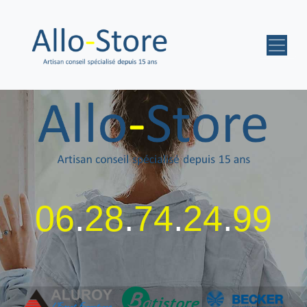
06
.
28
.
74
.
24
.
99