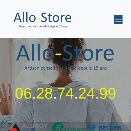
06
.
28
.
74
.
24
.
99