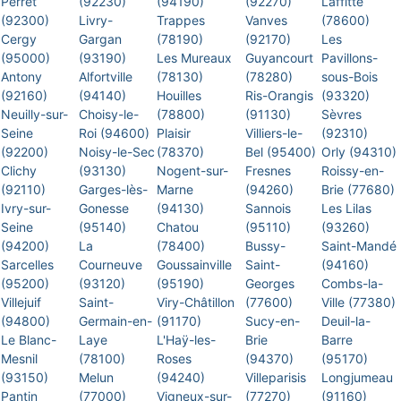
Perret
(92230)
(94190)
(92270)
Laffitte
(92300)
Livry-
Trappes
Vanves
(78600)
Cergy
Gargan
(78190)
(92170)
Les
(95000)
(93190)
Les Mureaux
Guyancourt
Pavillons-
Antony
Alfortville
(78130)
(78280)
sous-Bois
(92160)
(94140)
Houilles
Ris-Orangis
(93320)
Neuilly-sur-
Choisy-le-
(78800)
(91130)
Sèvres
Seine
Roi (94600)
Plaisir
Villiers-le-
(92310)
(92200)
Noisy-le-Sec
(78370)
Bel (95400)
Orly (94310)
Clichy
(93130)
Nogent-sur-
Fresnes
Roissy-en-
(92110)
Garges-lès-
Marne
(94260)
Brie (77680)
Ivry-sur-
Gonesse
(94130)
Sannois
Les Lilas
Seine
(95140)
Chatou
(95110)
(93260)
(94200)
La
(78400)
Bussy-
Saint-Mandé
Sarcelles
Courneuve
Goussainville
Saint-
(94160)
(95200)
(93120)
(95190)
Georges
Combs-la-
Villejuif
Saint-
Viry-Châtillon
(77600)
Ville (77380)
(94800)
Germain-en-
(91170)
Sucy-en-
Deuil-la-
Le Blanc-
Laye
L'Haÿ-les-
Brie
Barre
Mesnil
(78100)
Roses
(94370)
(95170)
(93150)
Melun
(94240)
Villeparisis
Longjumeau
Pantin
(77000)
Vigneux-sur-
(77270)
(91160)