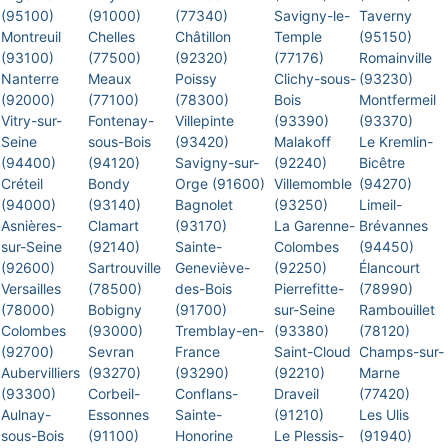
(95100)
(91000)
(77340)
Savigny-le-
Taverny
Montreuil
Chelles
Châtillon
Temple
(95150)
(93100)
(77500)
(92320)
(77176)
Romainville
Nanterre
Meaux
Poissy
Clichy-sous-
(93230)
(92000)
(77100)
(78300)
Bois
Montfermeil
Vitry-sur-
Fontenay-
Villepinte
(93390)
(93370)
Seine
sous-Bois
(93420)
Malakoff
Le Kremlin-
(94400)
(94120)
Savigny-sur-
(92240)
Bicêtre
Créteil
Bondy
Orge (91600)
Villemomble
(94270)
(94000)
(93140)
Bagnolet
(93250)
Limeil-
Asnières-
Clamart
(93170)
La Garenne-
Brévannes
sur-Seine
(92140)
Sainte-
Colombes
(94450)
(92600)
Sartrouville
Geneviève-
(92250)
Élancourt
Versailles
(78500)
des-Bois
Pierrefitte-
(78990)
(78000)
Bobigny
(91700)
sur-Seine
Rambouillet
Colombes
(93000)
Tremblay-en-
(93380)
(78120)
(92700)
Sevran
France
Saint-Cloud
Champs-sur-
Aubervilliers
(93270)
(93290)
(92210)
Marne
(93300)
Corbeil-
Conflans-
Draveil
(77420)
Aulnay-
Essonnes
Sainte-
(91210)
Les Ulis
sous-Bois
(91100)
Honorine
Le Plessis-
(91940)