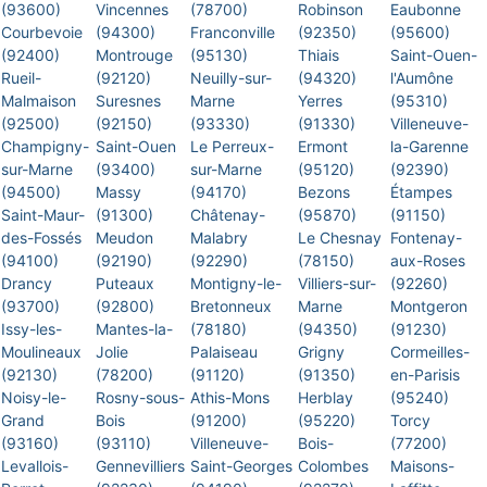
(93600)
Vincennes
(78700)
Robinson
Eaubonne
Courbevoie
(94300)
Franconville
(92350)
(95600)
(92400)
Montrouge
(95130)
Thiais
Saint-Ouen-
Rueil-
(92120)
Neuilly-sur-
(94320)
l'Aumône
Malmaison
Suresnes
Marne
Yerres
(95310)
(92500)
(92150)
(93330)
(91330)
Villeneuve-
Champigny-
Saint-Ouen
Le Perreux-
Ermont
la-Garenne
sur-Marne
(93400)
sur-Marne
(95120)
(92390)
(94500)
Massy
(94170)
Bezons
Étampes
Saint-Maur-
(91300)
Châtenay-
(95870)
(91150)
des-Fossés
Meudon
Malabry
Le Chesnay
Fontenay-
(94100)
(92190)
(92290)
(78150)
aux-Roses
Drancy
Puteaux
Montigny-le-
Villiers-sur-
(92260)
(93700)
(92800)
Bretonneux
Marne
Montgeron
Issy-les-
Mantes-la-
(78180)
(94350)
(91230)
Moulineaux
Jolie
Palaiseau
Grigny
Cormeilles-
(92130)
(78200)
(91120)
(91350)
en-Parisis
Noisy-le-
Rosny-sous-
Athis-Mons
Herblay
(95240)
Grand
Bois
(91200)
(95220)
Torcy
(93160)
(93110)
Villeneuve-
Bois-
(77200)
Levallois-
Gennevilliers
Saint-Georges
Colombes
Maisons-