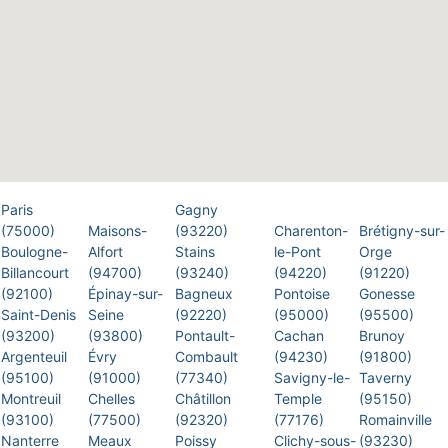
Paris
Gagny
(75000)
Maisons-
(93220)
Charenton-
Brétigny-sur-
Boulogne-
Alfort
Stains
le-Pont
Orge
Billancourt
(94700)
(93240)
(94220)
(91220)
(92100)
Épinay-sur-
Bagneux
Pontoise
Gonesse
Saint-Denis
Seine
(92220)
(95000)
(95500)
(93200)
(93800)
Pontault-
Cachan
Brunoy
Argenteuil
Évry
Combault
(94230)
(91800)
(95100)
(91000)
(77340)
Savigny-le-
Taverny
Montreuil
Chelles
Châtillon
Temple
(95150)
(93100)
(77500)
(92320)
(77176)
Romainville
Nanterre
Meaux
Poissy
Clichy-sous-
(93230)