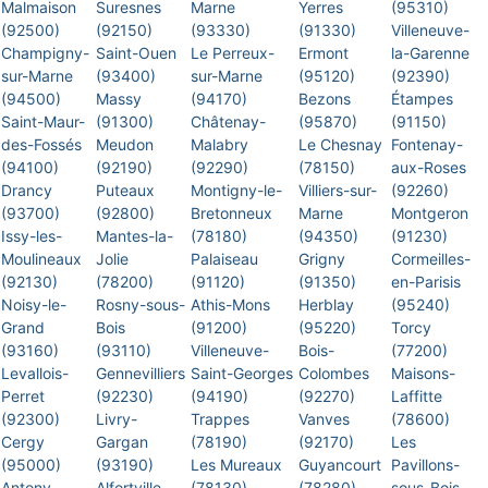
Malmaison
Suresnes
Marne
Yerres
(95310)
(92500)
(92150)
(93330)
(91330)
Villeneuve-
Champigny-
Saint-Ouen
Le Perreux-
Ermont
la-Garenne
sur-Marne
(93400)
sur-Marne
(95120)
(92390)
(94500)
Massy
(94170)
Bezons
Étampes
Saint-Maur-
(91300)
Châtenay-
(95870)
(91150)
des-Fossés
Meudon
Malabry
Le Chesnay
Fontenay-
(94100)
(92190)
(92290)
(78150)
aux-Roses
Drancy
Puteaux
Montigny-le-
Villiers-sur-
(92260)
(93700)
(92800)
Bretonneux
Marne
Montgeron
Issy-les-
Mantes-la-
(78180)
(94350)
(91230)
Moulineaux
Jolie
Palaiseau
Grigny
Cormeilles-
(92130)
(78200)
(91120)
(91350)
en-Parisis
Noisy-le-
Rosny-sous-
Athis-Mons
Herblay
(95240)
Grand
Bois
(91200)
(95220)
Torcy
(93160)
(93110)
Villeneuve-
Bois-
(77200)
Levallois-
Gennevilliers
Saint-Georges
Colombes
Maisons-
Perret
(92230)
(94190)
(92270)
Laffitte
(92300)
Livry-
Trappes
Vanves
(78600)
Cergy
Gargan
(78190)
(92170)
Les
(95000)
(93190)
Les Mureaux
Guyancourt
Pavillons-
Antony
Alfortville
(78130)
(78280)
sous-Bois