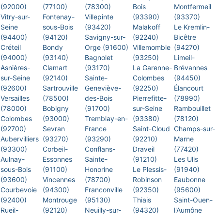
(92000)
(77100)
(78300)
Bois
Montfermeil
Vitry-sur-
Fontenay-
Villepinte
(93390)
(93370)
Seine
sous-Bois
(93420)
Malakoff
Le Kremlin-
(94400)
(94120)
Savigny-sur-
(92240)
Bicêtre
Créteil
Bondy
Orge (91600)
Villemomble
(94270)
(94000)
(93140)
Bagnolet
(93250)
Limeil-
Asnières-
Clamart
(93170)
La Garenne-
Brévannes
sur-Seine
(92140)
Sainte-
Colombes
(94450)
(92600)
Sartrouville
Geneviève-
(92250)
Élancourt
Versailles
(78500)
des-Bois
Pierrefitte-
(78990)
(78000)
Bobigny
(91700)
sur-Seine
Rambouillet
Colombes
(93000)
Tremblay-en-
(93380)
(78120)
(92700)
Sevran
France
Saint-Cloud
Champs-sur-
Aubervilliers
(93270)
(93290)
(92210)
Marne
(93300)
Corbeil-
Conflans-
Draveil
(77420)
Aulnay-
Essonnes
Sainte-
(91210)
Les Ulis
sous-Bois
(91100)
Honorine
Le Plessis-
(91940)
(93600)
Vincennes
(78700)
Robinson
Eaubonne
Courbevoie
(94300)
Franconville
(92350)
(95600)
(92400)
Montrouge
(95130)
Thiais
Saint-Ouen-
Rueil-
(92120)
Neuilly-sur-
(94320)
l'Aumône