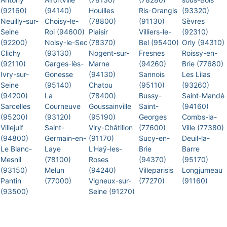
(92160)
(94140)
Houilles
Ris-Orangis
(93320)
Neuilly-sur-
Choisy-le-
(78800)
(91130)
Sèvres
Seine
Roi (94600)
Plaisir
Villiers-le-
(92310)
(92200)
Noisy-le-Sec
(78370)
Bel (95400)
Orly (94310)
Clichy
(93130)
Nogent-sur-
Fresnes
Roissy-en-
(92110)
Garges-lès-
Marne
(94260)
Brie (77680)
Ivry-sur-
Gonesse
(94130)
Sannois
Les Lilas
Seine
(95140)
Chatou
(95110)
(93260)
(94200)
La
(78400)
Bussy-
Saint-Mandé
Sarcelles
Courneuve
Goussainville
Saint-
(94160)
(95200)
(93120)
(95190)
Georges
Combs-la-
Villejuif
Saint-
Viry-Châtillon
(77600)
Ville (77380)
(94800)
Germain-en-
(91170)
Sucy-en-
Deuil-la-
Le Blanc-
Laye
L'Haÿ-les-
Brie
Barre
Mesnil
(78100)
Roses
(94370)
(95170)
(93150)
Melun
(94240)
Villeparisis
Longjumeau
Pantin
(77000)
Vigneux-sur-
(77270)
(91160)
(93500)
Seine (91270)