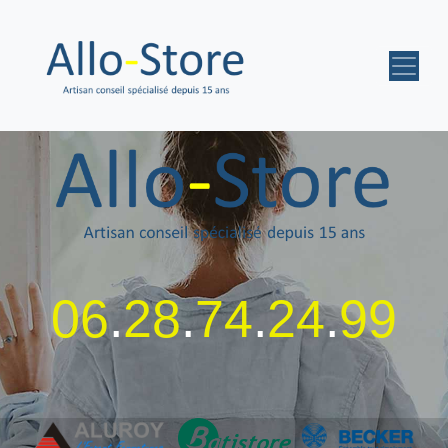
06
.
28
.
74
.
24
.
99