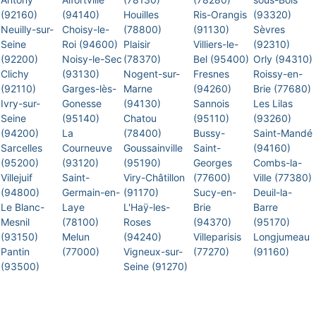
(92160)
(94140)
Houilles
Ris-Orangis
(93320)
Neuilly-sur-
Choisy-le-
(78800)
(91130)
Sèvres
Seine
Roi (94600)
Plaisir
Villiers-le-
(92310)
(92200)
Noisy-le-Sec
(78370)
Bel (95400)
Orly (94310)
Clichy
(93130)
Nogent-sur-
Fresnes
Roissy-en-
(92110)
Garges-lès-
Marne
(94260)
Brie (77680)
Ivry-sur-
Gonesse
(94130)
Sannois
Les Lilas
Seine
(95140)
Chatou
(95110)
(93260)
(94200)
La
(78400)
Bussy-
Saint-Mandé
Sarcelles
Courneuve
Goussainville
Saint-
(94160)
(95200)
(93120)
(95190)
Georges
Combs-la-
Villejuif
Saint-
Viry-Châtillon
(77600)
Ville (77380)
(94800)
Germain-en-
(91170)
Sucy-en-
Deuil-la-
Le Blanc-
Laye
L'Haÿ-les-
Brie
Barre
Mesnil
(78100)
Roses
(94370)
(95170)
(93150)
Melun
(94240)
Villeparisis
Longjumeau
Pantin
(77000)
Vigneux-sur-
(77270)
(91160)
(93500)
Seine (91270)