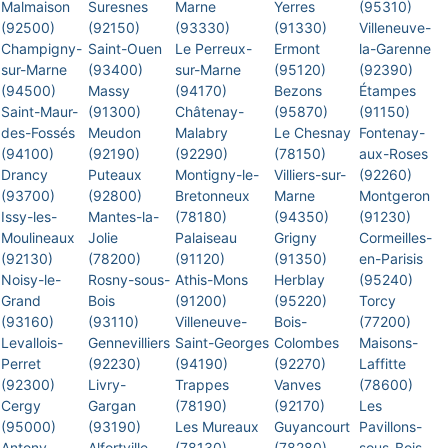
Malmaison
Suresnes
Marne
Yerres
(95310)
(92500)
(92150)
(93330)
(91330)
Villeneuve-
Champigny-
Saint-Ouen
Le Perreux-
Ermont
la-Garenne
sur-Marne
(93400)
sur-Marne
(95120)
(92390)
(94500)
Massy
(94170)
Bezons
Étampes
Saint-Maur-
(91300)
Châtenay-
(95870)
(91150)
des-Fossés
Meudon
Malabry
Le Chesnay
Fontenay-
(94100)
(92190)
(92290)
(78150)
aux-Roses
Drancy
Puteaux
Montigny-le-
Villiers-sur-
(92260)
(93700)
(92800)
Bretonneux
Marne
Montgeron
Issy-les-
Mantes-la-
(78180)
(94350)
(91230)
Moulineaux
Jolie
Palaiseau
Grigny
Cormeilles-
(92130)
(78200)
(91120)
(91350)
en-Parisis
Noisy-le-
Rosny-sous-
Athis-Mons
Herblay
(95240)
Grand
Bois
(91200)
(95220)
Torcy
(93160)
(93110)
Villeneuve-
Bois-
(77200)
Levallois-
Gennevilliers
Saint-Georges
Colombes
Maisons-
Perret
(92230)
(94190)
(92270)
Laffitte
(92300)
Livry-
Trappes
Vanves
(78600)
Cergy
Gargan
(78190)
(92170)
Les
(95000)
(93190)
Les Mureaux
Guyancourt
Pavillons-
Antony
Alfortville
(78130)
(78280)
sous-Bois