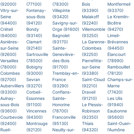
(92000)
(77100)
(78300)
Bois
Montfermeil
Vitry-sur-
Fontenay-
Villepinte
(93390)
(93370)
Seine
sous-Bois
(93420)
Malakoff
Le Kremlin-
(94400)
(94120)
Savigny-sur-
(92240)
Bicêtre
Créteil
Bondy
Orge (91600)
Villemomble
(94270)
(94000)
(93140)
Bagnolet
(93250)
Limeil-
Asnières-
Clamart
(93170)
La Garenne-
Brévannes
sur-Seine
(92140)
Sainte-
Colombes
(94450)
(92600)
Sartrouville
Geneviève-
(92250)
Élancourt
Versailles
(78500)
des-Bois
Pierrefitte-
(78990)
(78000)
Bobigny
(91700)
sur-Seine
Rambouillet
Colombes
(93000)
Tremblay-en-
(93380)
(78120)
(92700)
Sevran
France
Saint-Cloud
Champs-sur-
Aubervilliers
(93270)
(93290)
(92210)
Marne
(93300)
Corbeil-
Conflans-
Draveil
(77420)
Aulnay-
Essonnes
Sainte-
(91210)
Les Ulis
sous-Bois
(91100)
Honorine
Le Plessis-
(91940)
(93600)
Vincennes
(78700)
Robinson
Eaubonne
Courbevoie
(94300)
Franconville
(92350)
(95600)
(92400)
Montrouge
(95130)
Thiais
Saint-Ouen-
Rueil-
(92120)
Neuilly-sur-
(94320)
l'Aumône