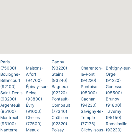
Paris
Gagny
(75000)
Maisons-
(93220)
Charenton-
Brétigny-sur-
Boulogne-
Alfort
Stains
le-Pont
Orge
Billancourt
(94700)
(93240)
(94220)
(91220)
(92100)
Épinay-sur-
Bagneux
Pontoise
Gonesse
Saint-Denis
Seine
(92220)
(95000)
(95500)
(93200)
(93800)
Pontault-
Cachan
Brunoy
Argenteuil
Évry
Combault
(94230)
(91800)
(95100)
(91000)
(77340)
Savigny-le-
Taverny
Montreuil
Chelles
Châtillon
Temple
(95150)
(93100)
(77500)
(92320)
(77176)
Romainville
Nanterre
Meaux
Poissy
Clichy-sous-
(93230)