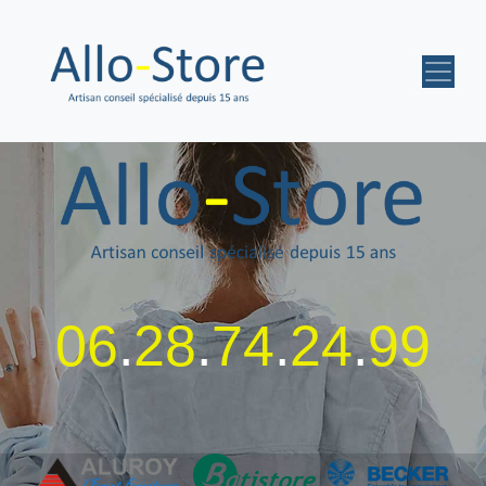
06
.
28
.
74
.
24
.
99