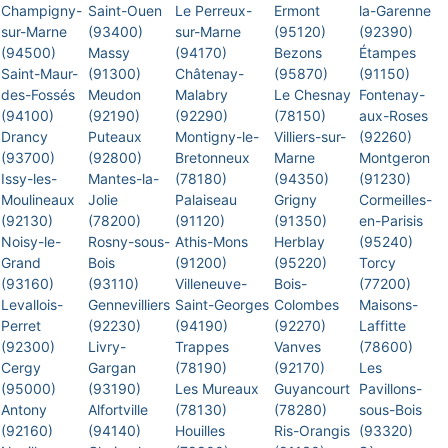
Champigny-
Saint-Ouen
Le Perreux-
Ermont
la-Garenne
sur-Marne
(93400)
sur-Marne
(95120)
(92390)
(94500)
Massy
(94170)
Bezons
Étampes
Saint-Maur-
(91300)
Châtenay-
(95870)
(91150)
des-Fossés
Meudon
Malabry
Le Chesnay
Fontenay-
(94100)
(92190)
(92290)
(78150)
aux-Roses
Drancy
Puteaux
Montigny-le-
Villiers-sur-
(92260)
(93700)
(92800)
Bretonneux
Marne
Montgeron
Issy-les-
Mantes-la-
(78180)
(94350)
(91230)
Moulineaux
Jolie
Palaiseau
Grigny
Cormeilles-
(92130)
(78200)
(91120)
(91350)
en-Parisis
Noisy-le-
Rosny-sous-
Athis-Mons
Herblay
(95240)
Grand
Bois
(91200)
(95220)
Torcy
(93160)
(93110)
Villeneuve-
Bois-
(77200)
Levallois-
Gennevilliers
Saint-Georges
Colombes
Maisons-
Perret
(92230)
(94190)
(92270)
Laffitte
(92300)
Livry-
Trappes
Vanves
(78600)
Cergy
Gargan
(78190)
(92170)
Les
(95000)
(93190)
Les Mureaux
Guyancourt
Pavillons-
Antony
Alfortville
(78130)
(78280)
sous-Bois
(92160)
(94140)
Houilles
Ris-Orangis
(93320)