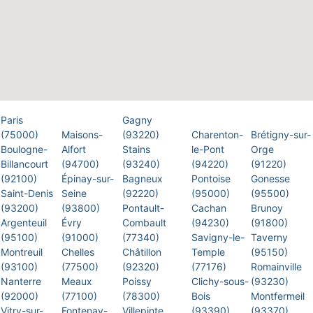
Paris
Gagny
(75000)
Maisons-
(93220)
Charenton-
Brétigny-sur-
Boulogne-
Alfort
Stains
le-Pont
Orge
Billancourt
(94700)
(93240)
(94220)
(91220)
(92100)
Épinay-sur-
Bagneux
Pontoise
Gonesse
Saint-Denis
Seine
(92220)
(95000)
(95500)
(93200)
(93800)
Pontault-
Cachan
Brunoy
Argenteuil
Évry
Combault
(94230)
(91800)
(95100)
(91000)
(77340)
Savigny-le-
Taverny
Montreuil
Chelles
Châtillon
Temple
(95150)
(93100)
(77500)
(92320)
(77176)
Romainville
Nanterre
Meaux
Poissy
Clichy-sous-
(93230)
(92000)
(77100)
(78300)
Bois
Montfermeil
Vitry-sur-
Fontenay-
Villepinte
(93390)
(93370)