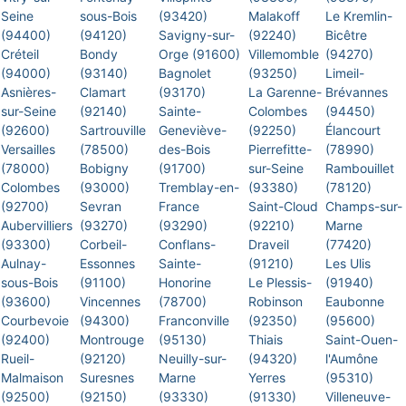
Seine
sous-Bois
(93420)
Malakoff
Le Kremlin-
(94400)
(94120)
Savigny-sur-
(92240)
Bicêtre
Créteil
Bondy
Orge (91600)
Villemomble
(94270)
(94000)
(93140)
Bagnolet
(93250)
Limeil-
Asnières-
Clamart
(93170)
La Garenne-
Brévannes
sur-Seine
(92140)
Sainte-
Colombes
(94450)
(92600)
Sartrouville
Geneviève-
(92250)
Élancourt
Versailles
(78500)
des-Bois
Pierrefitte-
(78990)
(78000)
Bobigny
(91700)
sur-Seine
Rambouillet
Colombes
(93000)
Tremblay-en-
(93380)
(78120)
(92700)
Sevran
France
Saint-Cloud
Champs-sur-
Aubervilliers
(93270)
(93290)
(92210)
Marne
(93300)
Corbeil-
Conflans-
Draveil
(77420)
Aulnay-
Essonnes
Sainte-
(91210)
Les Ulis
sous-Bois
(91100)
Honorine
Le Plessis-
(91940)
(93600)
Vincennes
(78700)
Robinson
Eaubonne
Courbevoie
(94300)
Franconville
(92350)
(95600)
(92400)
Montrouge
(95130)
Thiais
Saint-Ouen-
Rueil-
(92120)
Neuilly-sur-
(94320)
l'Aumône
Malmaison
Suresnes
Marne
Yerres
(95310)
(92500)
(92150)
(93330)
(91330)
Villeneuve-