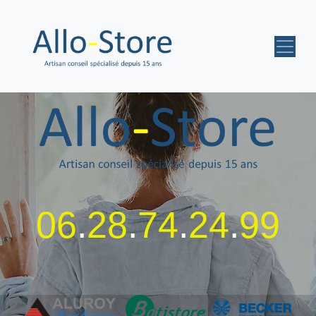
06
.
28
.
74
.
24
.
99