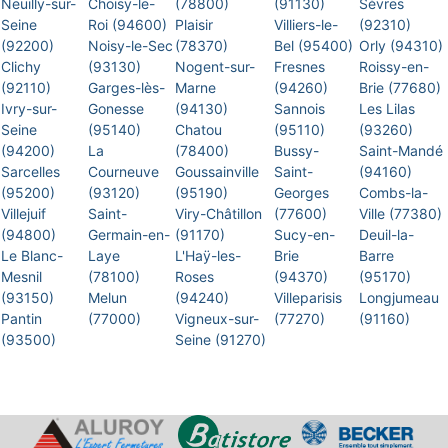
Neuilly-sur-
Choisy-le-
(78800)
(91130)
Sèvres
Seine
Roi (94600)
Plaisir
Villiers-le-
(92310)
(92200)
Noisy-le-Sec
(78370)
Bel (95400)
Orly (94310)
Clichy
(93130)
Nogent-sur-
Fresnes
Roissy-en-
(92110)
Garges-lès-
Marne
(94260)
Brie (77680)
Ivry-sur-
Gonesse
(94130)
Sannois
Les Lilas
Seine
(95140)
Chatou
(95110)
(93260)
(94200)
La
(78400)
Bussy-
Saint-Mandé
Sarcelles
Courneuve
Goussainville
Saint-
(94160)
(95200)
(93120)
(95190)
Georges
Combs-la-
Villejuif
Saint-
Viry-Châtillon
(77600)
Ville (77380)
(94800)
Germain-en-
(91170)
Sucy-en-
Deuil-la-
Le Blanc-
Laye
L'Haÿ-les-
Brie
Barre
Mesnil
(78100)
Roses
(94370)
(95170)
(93150)
Melun
(94240)
Villeparisis
Longjumeau
Pantin
(77000)
Vigneux-sur-
(77270)
(91160)
(93500)
Seine (91270)