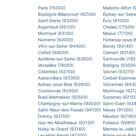
Paris (75000)
Maisons-Alfort 
Boulogne-Billancourt (92100)
Épinay-sur-Sein
Saint-Denis (93200)
Évry (91000)
Argenteuil (95100)
Chelles (77500)
Montreuil (93100)
Meaux (77100)
Nanterre (92000)
Fontenay-sous-
Vitry-sur-Seine (94400)
Bondy (93140)
Créteil (94000)
Clamart (92140
Asnières-sur-Seine (92600)
Sartrouville (78
Versailles (78000)
Bobigny (9300
Colombes (92700)
Sevran (93270)
Aubervilliers (93300)
Corbeil-Essonne
Aulnay-sous-Bois (93600)
Vincennes (943
Courbevoie (92400)
Montrouge (921
Rueil-Malmaison (92500)
Suresnes (9215
Champigny-sur-Marne (94500)
Saint-Ouen (93
Saint-Maur-des-Fossés (94100)
Massy (91300)
Drancy (93700)
Meudon (92190
Issy-les-Moulineaux (92130)
Puteaux (92800
Noisy-le-Grand (93160)
Mantes-la-Jolie
Levallois-Perret (92300)
Rosny-sous-Boi