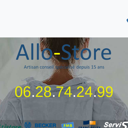
06
.
28
.
74
.
24
.
99