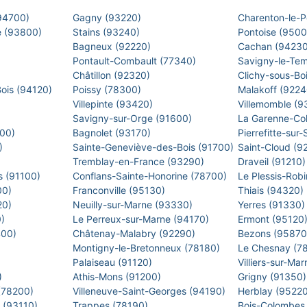
(94700)
Gagny (93220)
Charenton-le-
e (93800)
Stains (93240)
Pontoise (950
Bagneux (92220)
Cachan (9423
Pontault-Combault (77340)
Savigny-le-Te
Châtillon (92320)
Clichy-sous-Bo
Bois (94120)
Poissy (78300)
Malakoff (922
Villepinte (93420)
Villemomble (
)
Savigny-sur-Orge (91600)
La Garenne-Co
500)
Bagnolet (93170)
Pierrefitte-sur
0)
Sainte-Geneviève-des-Bois (91700)
Saint-Cloud (9
Tremblay-en-France (93290)
Draveil (91210
s (91100)
Conflans-Sainte-Honorine (78700)
Le Plessis-Rob
00)
Franconville (95130)
Thiais (94320)
20)
Neuilly-sur-Marne (93330)
Yerres (91330
0)
Le Perreux-sur-Marne (94170)
Ermont (95120
400)
Châtenay-Malabry (92290)
Bezons (9587
Montigny-le-Bretonneux (78180)
Le Chesnay (7
)
Palaiseau (91120)
Villiers-sur-M
)
Athis-Mons (91200)
Grigny (91350
 (78200)
Villeneuve-Saint-Georges (94190)
Herblay (9522
s (93110)
Trappes (78190)
Bois-Colombes