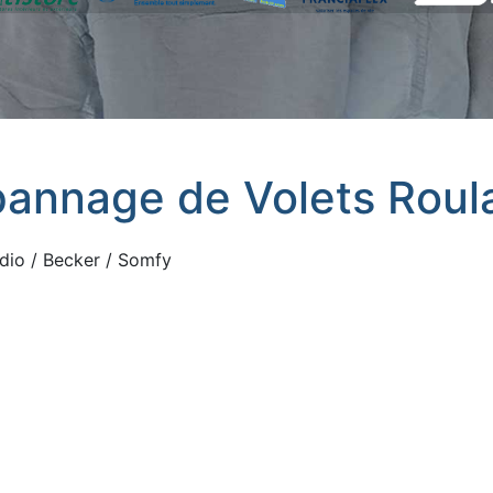
annage de Volets Roul
dio / Becker / Somfy
m