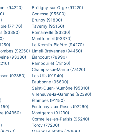
Pont (94220)
Brétigny-sur-Orge (91220)
00)
Gonesse (95500)
0)
Brunoy (91800)
mple (77176)
Taverny (95150)
is (93390)
Romainville (93230)
40)
Montfermeil (93370)
93250)
Le Kremlin-Bicêtre (94270)
lombes (92250)
Limeil-Brévannes (94450)
-Seine (93380)
Élancourt (78990)
2210)
Rambouillet (78120)
)
Champs-sur-Marne (77420)
inson (92350)
Les Ulis (91940)
Eaubonne (95600)
)
Saint-Ouen-l'Aumône (95310)
)
Villeneuve-la-Garenne (92390)
0)
Étampes (91150)
8150)
Fontenay-aux-Roses (92260)
arne (94350)
Montgeron (91230)
)
Cormeilles-en-Parisis (95240)
0)
Torcy (77200)
 (92270)
Maisons-Laffitte (78600)