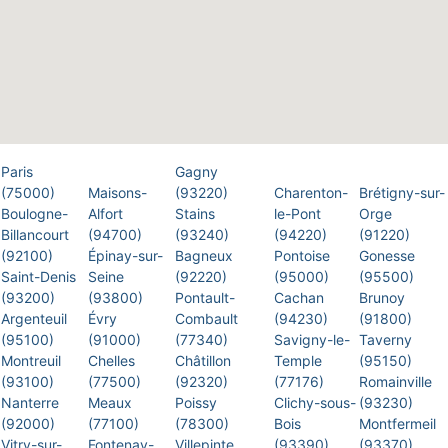
Paris
Gagny
(75000)
Maisons-
(93220)
Charenton-
Brétigny-sur-
Boulogne-
Alfort
Stains
le-Pont
Orge
Billancourt
(94700)
(93240)
(94220)
(91220)
(92100)
Épinay-sur-
Bagneux
Pontoise
Gonesse
Saint-Denis
Seine
(92220)
(95000)
(95500)
(93200)
(93800)
Pontault-
Cachan
Brunoy
Argenteuil
Évry
Combault
(94230)
(91800)
(95100)
(91000)
(77340)
Savigny-le-
Taverny
Montreuil
Chelles
Châtillon
Temple
(95150)
(93100)
(77500)
(92320)
(77176)
Romainville
Nanterre
Meaux
Poissy
Clichy-sous-
(93230)
(92000)
(77100)
(78300)
Bois
Montfermeil
Vitry-sur-
Fontenay-
Villepinte
(93390)
(93370)