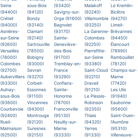
Seine
sous-Bois
(93420)
Malakoff
Le Kremlin-
(94400)
(94120)
Savigny-sur-
(92240)
Bicêtre
Créteil
Bondy
Orge (91600)
Villemomble
(94270)
(94000)
(93140)
Bagnolet
(93250)
Limeil-
Asnières-
Clamart
(93170)
La Garenne-
Brévannes
sur-Seine
(92140)
Sainte-
Colombes
(94450)
(92600)
Sartrouville
Geneviève-
(92250)
Élancourt
Versailles
(78500)
des-Bois
Pierrefitte-
(78990)
(78000)
Bobigny
(91700)
sur-Seine
Rambouillet
Colombes
(93000)
Tremblay-en-
(93380)
(78120)
(92700)
Sevran
France
Saint-Cloud
Champs-sur-
Aubervilliers
(93270)
(93290)
(92210)
Marne
(93300)
Corbeil-
Conflans-
Draveil
(77420)
Aulnay-
Essonnes
Sainte-
(91210)
Les Ulis
sous-Bois
(91100)
Honorine
Le Plessis-
(91940)
(93600)
Vincennes
(78700)
Robinson
Eaubonne
Courbevoie
(94300)
Franconville
(92350)
(95600)
(92400)
Montrouge
(95130)
Thiais
Saint-Ouen-
Rueil-
(92120)
Neuilly-sur-
(94320)
l'Aumône
Malmaison
Suresnes
Marne
Yerres
(95310)
(92500)
(92150)
(93330)
(91330)
Villeneuve-