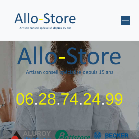
06
.
28
.
74
.
24
.
99