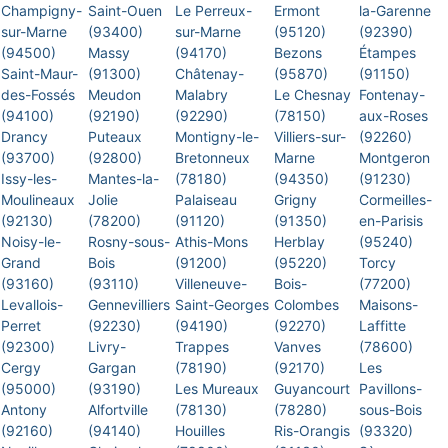
Champigny-
Saint-Ouen
Le Perreux-
Ermont
la-Garenne
sur-Marne
(93400)
sur-Marne
(95120)
(92390)
(94500)
Massy
(94170)
Bezons
Étampes
Saint-Maur-
(91300)
Châtenay-
(95870)
(91150)
des-Fossés
Meudon
Malabry
Le Chesnay
Fontenay-
(94100)
(92190)
(92290)
(78150)
aux-Roses
Drancy
Puteaux
Montigny-le-
Villiers-sur-
(92260)
(93700)
(92800)
Bretonneux
Marne
Montgeron
Issy-les-
Mantes-la-
(78180)
(94350)
(91230)
Moulineaux
Jolie
Palaiseau
Grigny
Cormeilles-
(92130)
(78200)
(91120)
(91350)
en-Parisis
Noisy-le-
Rosny-sous-
Athis-Mons
Herblay
(95240)
Grand
Bois
(91200)
(95220)
Torcy
(93160)
(93110)
Villeneuve-
Bois-
(77200)
Levallois-
Gennevilliers
Saint-Georges
Colombes
Maisons-
Perret
(92230)
(94190)
(92270)
Laffitte
(92300)
Livry-
Trappes
Vanves
(78600)
Cergy
Gargan
(78190)
(92170)
Les
(95000)
(93190)
Les Mureaux
Guyancourt
Pavillons-
Antony
Alfortville
(78130)
(78280)
sous-Bois
(92160)
(94140)
Houilles
Ris-Orangis
(93320)