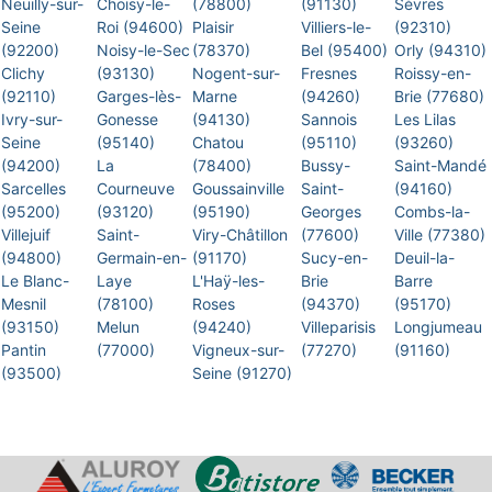
Neuilly-sur-
Choisy-le-
(78800)
(91130)
Sèvres
Seine
Roi (94600)
Plaisir
Villiers-le-
(92310)
(92200)
Noisy-le-Sec
(78370)
Bel (95400)
Orly (94310)
Clichy
(93130)
Nogent-sur-
Fresnes
Roissy-en-
(92110)
Garges-lès-
Marne
(94260)
Brie (77680)
Ivry-sur-
Gonesse
(94130)
Sannois
Les Lilas
Seine
(95140)
Chatou
(95110)
(93260)
(94200)
La
(78400)
Bussy-
Saint-Mandé
Sarcelles
Courneuve
Goussainville
Saint-
(94160)
(95200)
(93120)
(95190)
Georges
Combs-la-
Villejuif
Saint-
Viry-Châtillon
(77600)
Ville (77380)
(94800)
Germain-en-
(91170)
Sucy-en-
Deuil-la-
Le Blanc-
Laye
L'Haÿ-les-
Brie
Barre
Mesnil
(78100)
Roses
(94370)
(95170)
(93150)
Melun
(94240)
Villeparisis
Longjumeau
Pantin
(77000)
Vigneux-sur-
(77270)
(91160)
(93500)
Seine (91270)